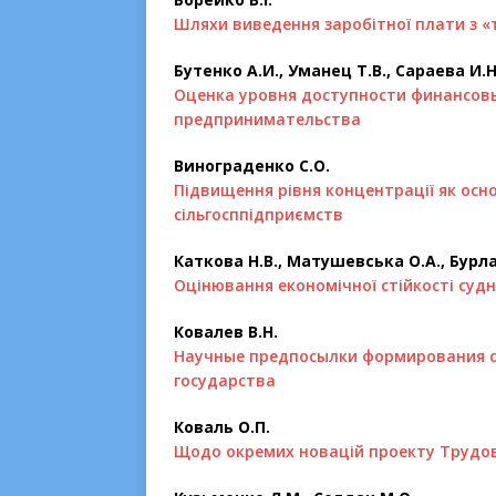
Шляхи виведення заробітної плати з «т
Бутенко А.И., Уманец Т.В., Сараева И.Н
Оценка уровня доступности финансовы
предпринимательства
Винограденко С.О.
Підвищення рівня концентрації як осно
сільгосппідприємств
Каткова Н.В., Матушевська О.А., Бурла
Оцінювання економічної стійкості судн
Ковалев В.Н.
Научные предпосылки формирования с
государства
Коваль О.П.
Щодо окремих новацій проекту Трудов