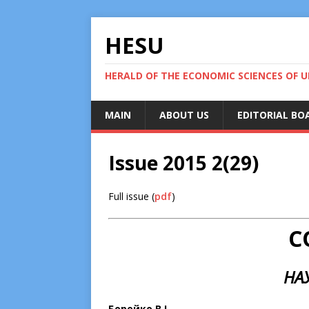
HESU
HERALD OF THE ECONOMIC SCIENCES OF U
MAIN
ABOUT US
EDITORIAL BO
Issue 2015 2(29)
Full issue (
pdf
)
C
НАУ
Борейко В.І.