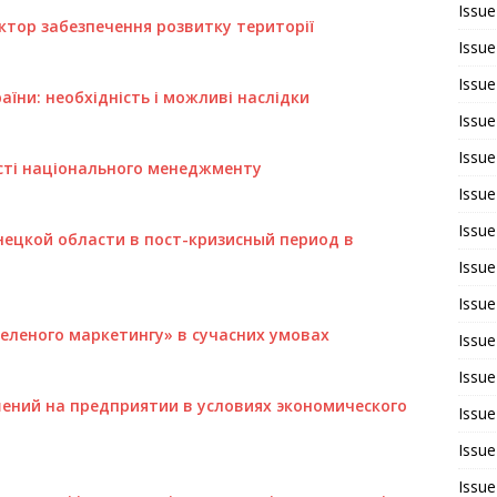
Issue
ктор забезпечення розвитку території
Issue
Issue
аїни: необхідність і можливі наслідки
Issue
Issue
ості національного менеджменту
Issue
Issue
ецкой области в пост-кризисный период в
Issue
Issue
еленого маркетингу» в сучасних умовах
Issue
Issue
ений на предприятии в условиях экономического
Issue
Issue
Issue