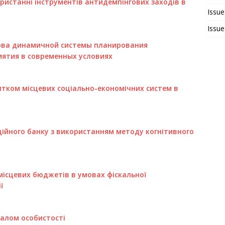
истанні інструментів антидемпінгових заходів в
Issue
Issue
ова динамичной системы планирования
ятия в современных условиях
тком місцевих соціально-економічних систем в
ційного банку з використанням методу когнітивного
сцевих бюджетів в умовах фіскальної
ї
іалом особистості