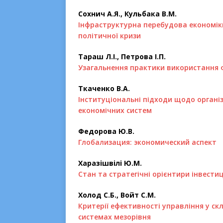
Сохнич А.Я., Кульбака В.М.
Інфраструктурна перебудова економіки
політичної кризи
Тараш Л.І., Петрова І.П.
Узагальнення практики використання
Ткаченко В.А.
Інституціональні підходи щодо органі
економічних систем
Федорова Ю.В.
Глобализация: экономический аспект
Харазішвілі Ю.М.
Стан та стратегічні орієнтири інвести
Холод С.Б., Войт С.М.
Критерії ефективності управління у с
системах мезорівня