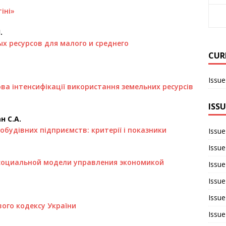
іні»
.
х ресурсов для малого и среднего
CUR
Issue
ва інтенсифікації використання земельних ресурсів
ISSU
н С.А.
обудівних підприємств: критерії і показники
Issue
Issue
оциальной модели управления экономикой
Issue
Issue
Issue
ого кодексу України
Issue