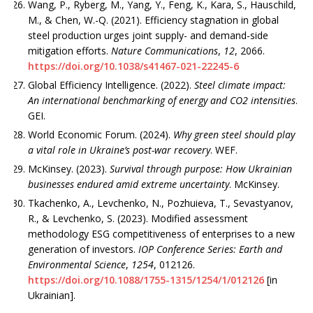
Wang, P., Ryberg, M., Yang, Y., Feng, K., Kara, S., Hauschild,
M., & Chen, W.-Q. (2021). Efficiency stagnation in global
steel production urges joint supply- and demand-side
mitigation efforts.
Nature Communications
,
12
, 2066.
https://doi.org/10.1038/s41467-021-22245-6
Global Efficiency Intelligence. (2022).
Steel climate impact:
An international benchmarking of energy and CO2 intensities
.
GEI.
World Economic Forum. (2024).
Why green steel should play
a vital role in Ukraine’s post-war recovery
. WEF.
McKinsey. (2023).
Survival through purpose: How Ukrainian
businesses endured amid extreme uncertainty
. McKinsey.
Tkachenko, A., Levchenko, N., Pozhuieva, T., Sevastyanov,
R., & Levchenko, S. (2023). Modified assess­ment
methodology ESG competitiveness of enterprises to a new
generation of investors.
IOP Conference Series: Earth and
Environmental Science
,
1254
, 012126.
https://doi.org/10.1088/1755-1315/1254/1/012126
[in
Ukrainian].