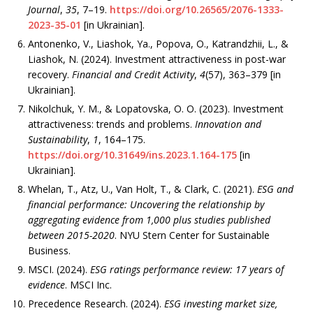
Journal
,
35
, 7–19.
https://doi.org/10.26565/2076-1333-
2023-35-01
[in Ukrainian].
Antonenko, V., Liashok, Ya., Popova, O., Katrandzhii, L., &
Liashok, N. (2024). Investment attractiveness in post-war
recovery.
Financial and Credit Activity
,
4
(57), 363–379 [in
Ukrainian].
Nikolchuk, Y. M., & Lopatovska, O. O. (2023). Investment
attractiveness: trends and problems.
Innovation and
Sustainability
,
1
, 164–175.
https://doi.org/10.31649/ins.2023.1.164-175
[in
Ukrainian].
Whelan, T., Atz, U., Van Holt, T., & Clark, C. (2021).
ESG and
financial performance: Uncovering the relationship by
aggregating evidence from 1,000 plus studies published
between 2015-2020
. NYU Stern Center for Sustainable
Business.
MSCI. (2024).
ESG ratings performance review: 17 years of
evidence
. MSCI Inc.
Precedence Research. (2024).
ESG investing market size,