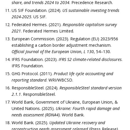
share, and trends 2024 to 2034
. Precedence Research.
US SIF Foundation. (2024).
US sustainable investing trends
2024-2025
. US SIF.
Federated Hermes. (2021).
Responsible capitalism survey
2021
. Federated Hermes Limited.
European Commission. (2023). Regulation (EU) 2023/956
establishing a carbon border adjustment mechanism.
Official Journal of the European Union
,
L 130
, 54–130.
IFRS Foundation. (2023).
IFRS S2 climate-related disclosures
.
IFRS Foundation.
GHG Protocol. (2011).
Product life cycle accounting and
reporting standard
. WRI/WBCSD.
ResponsibleSteel. (2024).
ResponsibleSteel standard version
2.1.1
. ResponsibleSteel.
World Bank, Government of Ukraine, European Union, &
United Nations. (2025).
Ukraine: Fourth rapid damage and
needs assessment (RDNA4)
. World Bank.
World Bank. (2025).
Updated Ukraine recovery and
reconstruction needs assessment released
(Press Release).