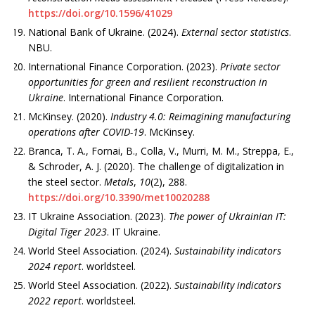
https://doi.org/10.1596/41029
National Bank of Ukraine. (2024).
External sector statistics
.
NBU.
International Finance Corporation. (2023).
Private sector
opportunities for green and resilient reconstruction in
Ukraine
. International Finance Corporation.
McKinsey. (2020).
Industry 4.0: Reimagining manufacturing
operations after COVID-19
. McKinsey.
Branca, T. A., Fornai, B., Colla, V., Murri, M. M., Streppa, E.,
& Schrоder, A. J. (2020). The challenge of digitalization in
the steel sector.
Metals
,
10
(2), 288.
https://doi.org/10.3390/met10020288
IT Ukraine Association. (2023).
The power of Ukrainian IT:
Digital Tiger 2023
. IT Ukraine.
World Steel Association. (2024).
Sustainability indicators
2024 report
. worldsteel.
World Steel Association. (2022).
Sustainability indicators
2022 report
. worldsteel.