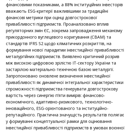
фінансовими показниками, а 88% інституційних інвесторів
вважають ESG-критерії важливішими за традиційні
фінансові метрики при оцінці довгострокової
привабливості підприємств. Проаналізовано вплив
регуляторних змін ЄС, зокрема запровадження механізму
прикордонного вуглецевого коригування (CBAM) та
стандартів IFRS S2 щодо кліматичних розкриттів, на
формування нової парадигми інвестиційної привабливості
металургійних підприємств. Виявлено критичний розрив
між високою цифровою зрілістю ІТ-сектору України та
застарілою матеріально-технічною базою металургії.
Запропоновано оновлене визначення інвестиційної
привабливості як динамічної інтегральної характеристики
спроможності підприємства генерувати довгострокову
вартість через синергію п’яти вимірів: фінансово-
економічного, адаптивно-ризикового, технологічно-
інноваційного, ESG-орієнтованого та інституційно-
репутаційного. Практична значущість результатів полягає
у формуванні концептуальної рамки для оцінювання
інвестиційної привабливості підприємств в умовах воєнної