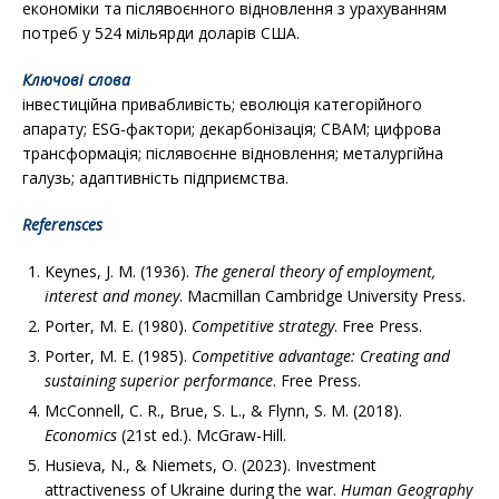
економіки та післявоєнного відновлення з урахуванням
потреб у 524 мільярди доларів СШA.
Ключові слова
інвестиційна привабливість; еволюція категорійного
апарату; ESG-фактори; декарбонізація; CBAM; цифрова
трансформація; післявоєнне відновлення; металургійна
галузь; адаптивність підприємства.
Referensces
Keynes, J. M. (1936).
The general theory of employment,
interest and money
. Macmillan Cambridge University Press.
Porter, M. E. (1980).
Competitive strategy
. Free Press.
Porter, M. E. (1985).
Competitive advantage: Creating and
sustaining superior performance
. Free Press.
McConnell, C. R., Brue, S. L., & Flynn, S. M. (2018).
Economics
(21st ed.). McGraw-Hill.
Husieva, N., & Niemets, O. (2023). Investment
attractiveness of Ukraine during the war.
Human Geography