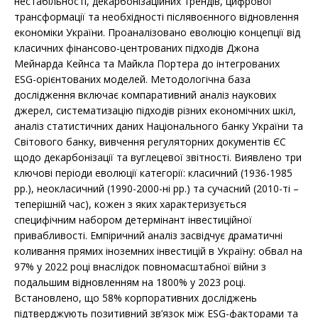
нестабільності, декарбонізаційних трендів, цифрової
трансформації та необхідності післявоєнного відновлення
економіки України. Проаналізовано еволюцію концепції від
класичних фінансово-центрованих підходів Джона
Мейнарда Кейнса та Майкла Портера до інтегрованих
ESG-орієнтованих моделей. Методологічна база
дослідження включає компаративний аналіз наукових
джерел, систематизацію підходів різних економічних шкіл,
аналіз статистичних даних Національного банку України та
Світового банку, вивчення регуляторних документів ЄС
щодо декарбонізації та вуглецевої звітності. Виявлено три
ключові періоди еволюції категорії: класичний (1936-1985
рр.), неокласичний (1990-2000-ні рр.) та сучасний (2010-ті –
теперішній час), кожен з яких характеризується
специфічним набором детермінант інвестиційної
привабливості. Емпіричний аналіз засвідчує драматичні
коливання прямих іноземних інвестицій в Україну: обвал на
97% у 2022 році внаслідок повномасштабної війни з
подальшим відновленням на 1800% у 2023 році.
Встановлено, що 58% корпоративних досліджень
підтверджують позитивний зв’язок між ESG-факторами та