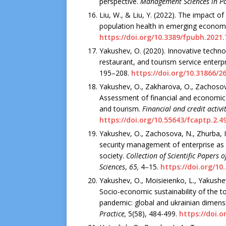
perspective.
Management Sciences in P
Liu, W., & Liu, Y. (2022). The impact o
population health in emerging econom
https://doi.org/10.3389/fpubh.2021
Yakushev, O. (2020). Innovative techn
restaurant, and tourism service enterp
195–208.
https://doi.org/10.31866/2
Yakushev, O., Zakharova, O., Zachosov
Assessment of financial and economic s
and tourism.
Financial and credit activ
https://doi.org/10.55643/fcaptp.2.4
Yakushev, O., Zachosova, N., Zhurba, I
security management of enterprise as a
society.
Collection of Scientific Papers 
Sciences
,
65,
4–15.
https://doi.org/10
Yakushev, O., Moisieienko, L., Yakushev
Socio-economic sustainability of the t
pandemic: global and ukrainian dimens
Practice,
5(58), 484-499.
https://doi.o