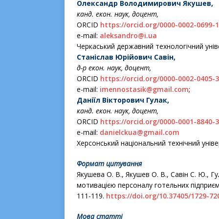
Олександр Володимирович Якушев,
канд. екон. наук, доцент,
ORCID
https://orcid.org/0000-0002-0699-
е-mail:
aleksandro@i.ua
Черкаський державний технологічний унів
Станіслав Юрійович Савін,
д-р екон. наук, доцент,
ORCID
https://orcid.org/0000-0002-0405-
е-mail:
imennostasik@gmail.com
;
Даніїл Вікторович Гулак,
канд. екон. наук, доцент,
ORCID
https://orcid.org/0000-0001-8840-
е-mail:
danielckua@gmail.com
Херсонський національний технічний унів
Формат цитування
Якушева О. В., Якушев О. В., Савін С. Ю., 
моти­ва­цією персоналу готельних підприє
111-119.
https://doi.org/10.37405/1729-72
Мова статті