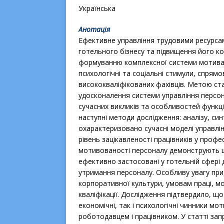
Українська
Анотація
Ефективне управління трудовими ресурсам
готельного бізнесу та підвищення його к
формуванню комплексної системи мотиваці
психологічні та соціальні стимули, спрям
висококваліфікованих фахівців. Метою ста
удосконалення системи управління персон
сучасних викликів та особливостей функці
наступні методи дослідження: аналізу, син
охарактеризовано сучасні моделі управлі
рівень зацікавленості працівників у проф
мотивованості персоналу демонструють ши
ефективно застосовані у готельній сфері 
утримання персоналу. Особливу увагу пр
корпоративної культури, умовам праці, м
кваліфікації. Дослідження підтвердило, щ
економічні, так і психологічні чинники м
роботодавцем і працівником. У статті за