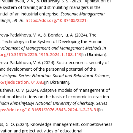
atlakhovaa, V. V., & Ukrainskyi S. S. (2023). Application of
e system of training and stimulating managers in the
ial of an industrial enterprise.
Economic Management:
adings
,
59-76.
https://doi.org/10.37405/2221-
eva-Patlakhova, V. V., & Bondar, Iu. A. (2024). The
 Technology in the System of Developing the Human
evelopment of Management and Management Methods in
.org/10.31375/2226-1915-2024-1-108-119
[in Ukrainian].
areva-Patlakhova, V. V. (2024). Socio-economic security of
and development of the personnel potential of the
vershchyna. Series: Education. Social and Behavioral Sciences
,
55/sjeducation. 01.083
[in Ukrainian].
akusheva, O. V. (2024). Adaptive models of management of
ucational institutions on the basis of economic interaction
ohdan Khmelnytskyi National University of Cherkasy. Series
ps://doi.org/10.31651/2076-5843-2024-1-2-23-31
[in
 & Us, G. O. (2024). Knowledge management, competitiveness
tion and project activities of educational