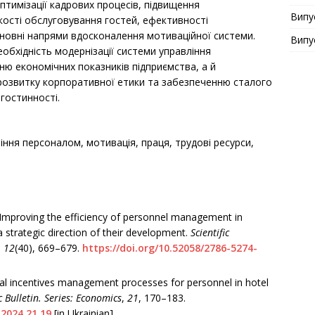
птимізації кадрових процесів, підвищення
Випу
якості обслуговування гостей, ефективності
новні напрями вдосконалення мотиваційної системи.
Випу
обхідність модернізації системи управління
ню економічних показників підприємства, а й
розвитку корпоративної етики та забезпеченню сталого
гостинності.
іння персоналом, мотивація, праця, трудові ресурси,
4). Improving the efficiency of personnel management in
a strategic direction of their development.
Scientific
,
12
(40), 669–679.
https://doi.org/10.52058/2786-5274-
ial incentives management processes for personnel in hotel
ic Bulletin. Series: Economics
,
21
, 170–183.
 2024.21.19
[in Ukrainian].