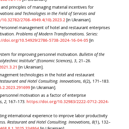
 and principles of managing material incentives for
vations and Technologies in the Field of Services and
g/10.32782/2708-4949.4(10).2023.2
[in Ukrainian].
). Personnel management of hotel and restaurant enterprises
tivation.
Problems of Modern Transformations. Series:
://doi.org/10.54929/2786-5738-2024-16-04-05
[in
System for improving personnel motivation.
Bulletin of the
olytechnic Institute” (Economic Sciences)
,
3
, 21–26.
2021.3.21
[in Ukrainian].
nagement technologies in the hotel and restaurant
Restaurant and Hotel Consulting. Innovations
,
6
(2), 171–183.
6.2.2023.291699
[in Ukrainian].
personnel motivation as a factor of enterprise
s
,
2,
167–173.
https://doi.org/10.32983/2222-0712-2024-
ing international experience to improve labor productivity
ess.
Restaurant and Hotel Consulting. Innovations
,
8
(1), 132–
7468.8.1.2025.334864
[in Ukrainian].