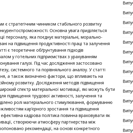
Випу
Випу
Випу
и є стратегічним чинником стабільного розвитку
онкурентоспроможності. Основна увага приділяється
Випу
ї персоналу, яка поєднує матеріальні, морально-
Випу
овані на підвищення продуктивності праці та залучення
тті є теоретичне обґрунтування підходів
Випу
алом у готельних підприємствах з урахуванням
Випу
онування галузі. Під час дослідження застосовано
тезу, системного та порівняльного аналізу. У статті
Випу
ння, а також визначено фактори, що впливають на
Випу
есійному розвитку. Дослідження методів підвищення
рокий спектр матеріальної мотивації, які можуть бути
Випу
для підвищення трудової активності, залучення та
Випу
иділено ролі матеріального стимулювання, формуванню
ожливостям кар’єрного зростання та підвищення
Випу
о ефективна кадрова політика повинна враховувати як
Випу
отивації, створюючи атмосферу партнерства між
пропоновано рекомендації, на основі конкретного
Випу