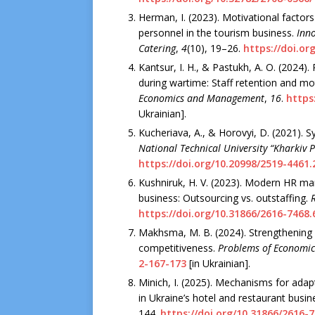
Herman, I. (2023). Motivational factors
personnel in the tourism business.
Inno
Catering
,
4
(10), 19–26.
https://doi.or
Kantsur, I. H., & Pastukh, A. O. (2024
during wartime: Staff retention and mo
Economics and Management
,
16
.
https
Ukrainian].
Kucheriava, A., & Horovyi, D. (2021). 
National Technical University “Kharkiv P
https://doi.org/10.20998/2519-4461.
Kushniruk, H. V. (2023). Modern HR ma
business: Out­sourcing vs. outstaffing.
https://doi.org/10.31866/2616-7468.
Makhsma, M. B. (2024). Strengthening 
competitiveness.
Problems of Economic
2-167-173
[in Ukrainian].
Minich, I. (2025). Mechanisms for adapt
in Ukraine’s hotel and restaurant busin
144.
https://doi.org/10.31866/2616-