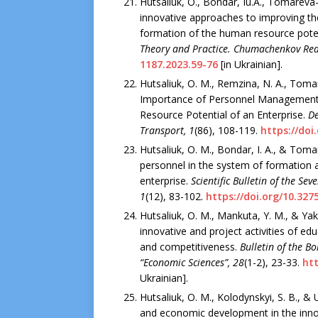
Hutsaliuk, O., Bondar, Iu.A., Tomareva-P
innovative approaches to improving th
formation of the human resource potent
Theory and Practice. Chumachenkov Re
1187.2023.59-76
[in Ukrainian].
Hutsaliuk, O. M., Remzina, N. A., Tomar
Importance of Personnel Management
Resource Potential of an Enterprise.
D
Transport
,
1
(86), 108-119.
https://doi
Hutsaliuk, O. M., Bondar, I. A., & Tom
personnel in the system of formation 
enterprise.
Scientific Bulletin of the Se
1
(12), 83-102.
https://doi.org/10.327
Hutsaliuk, O. M., Mankuta, Y. M., & Y
innovative and project activities of ed
and competitiveness.
Bulletin of the B
“Economic Sciences”
,
28
(1-2), 23-33.
htt
Ukrainian].
Hutsaliuk, O. M., Kolodynskyi, S. B.,
and economic development in the innova