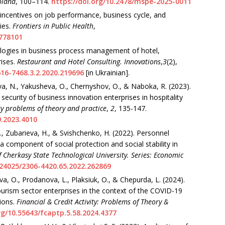
oland
, 100–114.
https://doi.org/10.2478/mspe-2025-0011
f incentives on job performance, business cycle, and
ies.
Frontiers in Public Health
,
.778101
ologies in business process management of hotel,
rises.
Restaurant and Hotel Consulting. Innovations
,
3
(2),
616-7468.3.2.2020.219696
[in Ukrainian].
a, N., Yakusheva, O., Chernyshov, O., & Naboka, R. (2023).
ecurity of business innovation enterprises in hospitality
ity problems of theory and practice
,
2
, 135-147.
9.2023.4010
., Zubarieva, H., & Svishchenko, H. (2022). Personnel
 component of social protection and social stability in
of Cherkasy State Technological University. Series: Economic
.24025/2306-4420.65.2022.262869
a, O., Prodanova, L., Plaksiuk, O., & Chepurda, L. (2024).
ourism sector enterprises in the context of the COVID-19
ions.
Financial & Credit Activity: Problems of Theory &
rg/10.55643/fcaptp.5.58.2024.4377