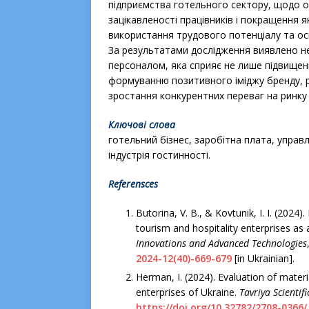
підприємства готельного сектору, щодо о
зацікавленості працівників і покращення 
використання трудового потенціалу та ос
За результатами дослідження виявлено не
персоналом, яка сприяє не лише підвищен
формуванню позитивного іміджу бренду, 
зростання конкурентних переваг на ринку 
Ключові слова
готельний бізнес, заробітна плата, управл
індустрія гостинності.
Referensces
Butorina, V. B., & Kovtunik, I. I. (202
tourism and hospitality enterprises as 
Innovations and Advanced Technologies
2024-12(40)-669-679
[in Ukrainian].
Herman, I. (2024). Evaluation of mater
enterprises of Ukraine.
Tavriya Scientif
https://doi.org/10.32782/2708-0366/