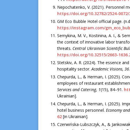
Nepochatenko, V. (2021). Personnel mot
https://doi.org/10.32782/2524-0072
GM Eco Bubble Hotel official page. (n.
https://instagram.com/gm_eco_b
Semykina, M. V., Kostinina, A. I., & Se
the context of innovative labor transf
threats.
Central Ukrainian Scientific Bul
https://doi.org/10.32515/2663-1636.
Stetskiv, A. R. (2024). The essence 
hospitality sector.
Academic Visions
, 36
Chepurda, L., & Herman, I. (2025). Co
employees of restaurant establishment
Services and Catering
,
1
(15), 84–91.
htt
Ukrainian].
Chepurda, L., & Herman, I. (2025). Im
hotel business personnel.
Economy and 
62
[in Ukrainian].
Czerwińska-Lubszczyk, A., & Jankowiak,