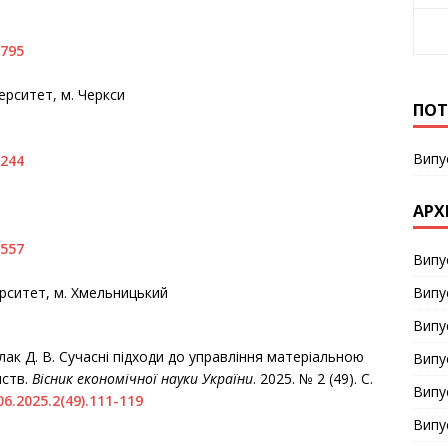
1795
ерситет, м. Черкси
ПОТ
Випу
3244
АРХ
3557
Випу
Випу
ерситет, м. Хмельницький
Випу
Гулак Д. В. Сучасні підходи до управління матеріальною
Випу
мств.
Вісник економічної науки України
. 2025. № 2 (49). С.
Випу
06.2025.2(49).111-119
Випу