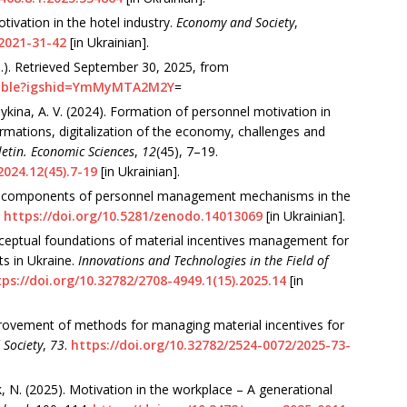
ivation in the hotel industry.
Economy and Society
,
/2021-31-42
[in Ukrainian].
d.). Retrieved September 30, 2025, from
ubble?igshid=YmMyMTA2M2Y
=
mykina, A. V. (2024). Formation of personnel motivation in
ormations, digitalization of the economy, challenges and
letin. Economic Sciences
,
12
(45), 7–19.
2024.12(45).7-19
[in Ukrainian].
and components of personnel management mechanisms in the
.
https://doi.org/10.5281/zenodo.14013069
[in Ukrainian].
nceptual foundations of material incentives management for
s in Ukraine.
Innovations and Technologies in the Field of
ps://doi.org/10.32782/2708-4949.1(15).2025.14
[in
provement of methods for managing material incentives for
Society
,
73
.
https://doi.org/10.32782/2524-0072/2025-73-
 N. (2025). Motivation in the workplace – A generational