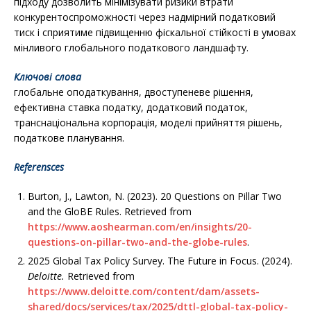
підходу дозволить мінімізувати ризики втрати
конкурентоспроможності через надмірний податковий
тиск і сприятиме підвищенню фіскальної стійкості в умовах
мінливого глобального податкового ландшафту.
Ключові слова
глобальне оподаткування, двоступеневе рішення,
ефективна ставка податку, додатковий податок,
транснаціональна корпорація, моделі прийняття рішень,
податкове планування.
Referensces
Burton, J., Lawton, N. (2023). 20 Questions on Pillar Two
and the GloBE Rules. Retrieved from
https://www.aoshearman.com/en/insights/20-
questions-on-pillar-two-and-the-globe-rules
.
2025 Global Tax Policy Survey. The Future in Focus. (2024).
Deloitte.
Retrieved from
https://www.deloitte.com/content/dam/assets-
shared/docs/services/tax/2025/dttl-global-tax-policy-