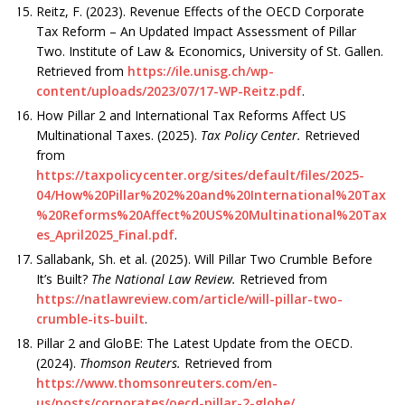
Reitz, F. (2023). Revenue Effects of the OECD Corporate
Tax Reform – An Updated Impact Assessment of Pillar
Two. Institute of Law & Economics, University of St. Gallen.
Retrieved from
https://ile.unisg.ch/wp-
content/uploads/2023/07/17-WP-Reitz.pdf
.
How Pillar 2 and International Tax Reforms Affect US
Multinational Taxes. (2025).
Tax Policy Center.
Retrieved
from
https://taxpolicycenter.org/sites/default/files/2025-
04/How%20Pillar%202%20and%20International%20Tax
%20Reforms%20Affect%20US%20Multinational%20Tax
es_April2025_Final.pdf
.
Sallabank, Sh. et al. (2025). Will Pillar Two Crumble Before
It’s Built?
The National Law Review.
Retrieved from
https://natlawreview.com/article/will-pillar-two-
crumble-its-built
.
Pillar 2 and GloBE: The Latest Update from the OECD.
(2024).
Thomson Reuters.
Retrieved from
https://www.thomsonreuters.com/en-
us/posts/corporates/oecd-pillar-2-globe/
.