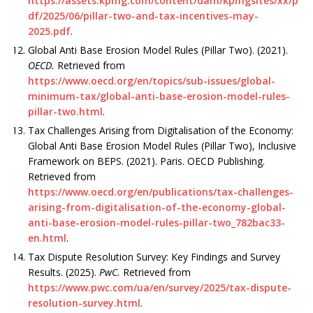
https://assets.kpmg.com/content/dam/kpmgsites/xx/p
df/2025/06/pillar-two-and-tax-incentives-may-
2025.pdf
.
Global Anti Base Erosion Model Rules (Pillar Two). (2021).
OECD.
Retrieved from
https://www.oecd.org/en/topics/sub-issues/global-
minimum-tax/global-anti-base-erosion-model-rules-
pillar-two.html
.
Tax Challenges Arising from Digitalisation of the Economy:
Global Anti Base Erosion Model Rules (Pillar Two), Inclusive
Framework on BEPS. (2021). Paris. OECD Publishing.
Retrieved from
https://www.oecd.org/en/publications/tax-challenges-
arising-from-digitalisation-of-the-economy-global-
anti-base-erosion-model-rules-pillar-two_782bac33-
en.html
.
Tax Dispute Resolution Survey: Key Findings and Survey
Results. (2025).
PwC.
Retrieved from
https://www.pwc.com/ua/en/survey/2025/tax-dispute-
resolution-survey.html
.