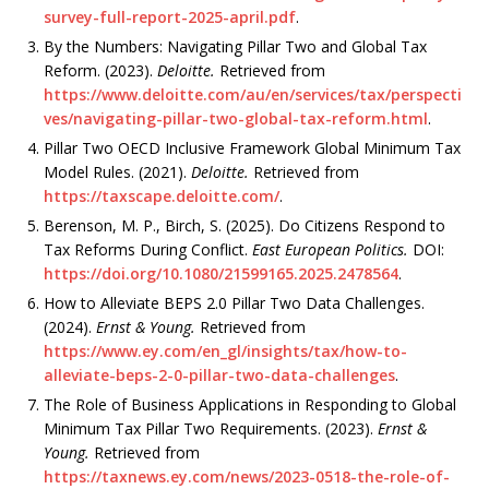
survey-full-report-2025-april.pdf
.
By the Numbers: Navigating Pillar Two and Global Tax
Reform. (2023).
Deloitte.
Retrieved from
https://www.deloitte.com/au/en/services/tax/perspecti
ves/navigating-pillar-two-global-tax-reform.html
.
Pillar Two OECD Inclusive Framework Global Minimum Tax
Model Rules. (2021).
Deloitte.
Retrieved from
https://taxscape.deloitte.com/
.
Berenson, M. P., Birch, S. (2025). Do Citizens Respond to
Tax Reforms During Conflict.
East European Politics.
DOI:
https://doi.org/10.1080/21599165.2025.2478564
.
How to Alleviate BEPS 2.0 Pillar Two Data Challenges.
(2024).
Ernst & Young.
Retrieved from
https://www.ey.com/en_gl/insights/tax/how-to-
alleviate-beps-2-0-pillar-two-data-challenges
.
The Role of Business Applications in Responding to Global
Minimum Tax Pillar Two Requirements. (2023).
Ernst &
Young.
Retrieved from
https://taxnews.ey.com/news/2023-0518-the-role-of-