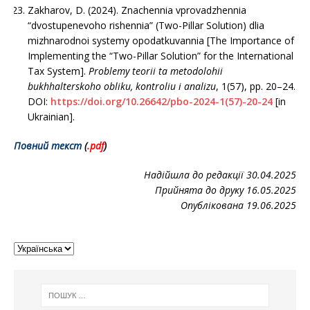
Zakharov, D. (2024). Znachennia vprovadzhennia
“dvostupenevoho rishennia” (Two-Pillar Solution) dlia
mizhnarodnoi systemy opodatkuvannia [The Importance of
Implementing the “Two-Pillar Solution” for the International
Tax System].
Problemy teorii ta metodolohii
bukhhalterskoho obliku, kontroliu i analizu
, 1(57), рр. 20–24.
DOI:
https://doi.org/10.26642/pbo-2024-1(57)-20-24
[in
Ukrainian].
Повний текст
(
.pd
f
)
Надійшла до редакції 30.04.2025
Прийнята до друку 16.05.2025
Опублікована 19.06.2025