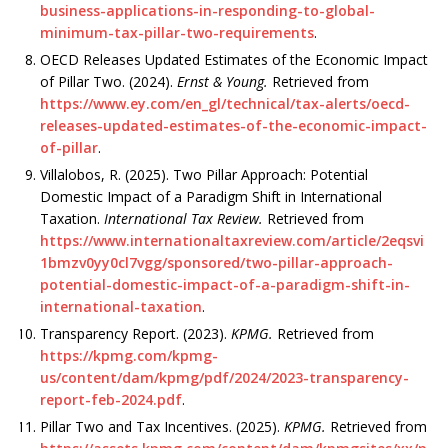
business-applications-in-responding-to-global-
minimum-tax-pillar-two-requirements
.
OECD Releases Updated Estimates of the Economic Impact
of Pillar Two. (2024).
Ernst & Young.
Retrieved from
https://www.ey.com/en_gl/technical/tax-alerts/oecd-
releases-updated-estimates-of-the-economic-impact-
of-pillar
.
Villalobos, R. (2025). Two Pillar Approach: Potential
Domestic Impact of a Paradigm Shift in International
Taxation.
International Tax Review.
Retrieved from
https://www.internationaltaxreview.com/article/2eqsvi
1bmzv0yy0cl7vgg/sponsored/two-pillar-approach-
potential-domestic-impact-of-a-paradigm-shift-in-
international-taxation
.
Transparency Report. (2023).
KPMG.
Retrieved from
https://kpmg.com/kpmg-
us/content/dam/kpmg/pdf/2024/2023-transparency-
report-feb-2024.pdf
.
Pillar Two and Tax Incentives. (2025).
KPMG.
Retrieved from