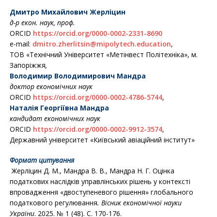
Дмитро Михайлович Жерліцин
д-р екон. наук, проф.
ORCID
https://orcid.org/0000-0002-2331-8690
e-mail:
dmitro.zherlitsin@mipolytech.education
,
ТОВ «Технічний Університет «Метінвест Політехніка», м.
Запоріжжя
,
Володимир Володимирович Мандра
доктор економічних наук
ORCID
https://orcid.org/0000-0002-4786-5744
,
Наталія Георгіївна Мандра
кандидат економічних наук
ORCID
https://orcid.org/0000-0002-9912-3574
,
Державний університет «Київський авіаційний інститут»
Формат цитування
Жерліцин Д. М., Мандра В. В., Мандра Н. Г. Оцінка
податкових наслідків управлінських рішень у контексті
впровадження «двоступеневого рішення» глобального
податкового регулювання
. Вісник економічної науки
України
. 2025. № 1 (48). С. 170-176.