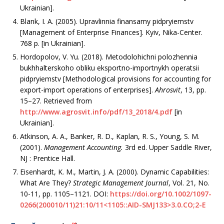
Ukrainian].
Blank, I. A. (2005). Upravlinnia finansamy pidpryiemstv
[Management of Enterprise Finances]. Kyiv, Nika-Center.
768 р. [in Ukrainian].
Hordopolov, V. Yu. (2018). Metodolohichni polozhennia
bukhhalterskoho obliku eksportno-importnykh operatsii
pidpryiemstv [Methodological provisions for accounting for
export-import operations of enterprises].
Ahrosvit
, 13, рр.
15–27. Retrieved from
http://www.agrosvit.info/pdf/13_2018/4.pdf
[in
Ukrainian].
Atkinson, A. A., Banker, R. D., Kaplan, R. S., Young, S. M.
(2001).
Management Accounting
.
3rd ed. Upper Saddle River,
NJ : Prentice Hall.
Eisenhardt, K. M., Martin, J. A. (2000). Dynamic Capabilities:
What Are They?
Strategic Management Journal
, Vol. 21, No.
10-11, рр. 1105–1121. DOI:
https://doi.org/10.1002/1097-
0266(200010/11)21:10/11<1105::AID-SMJ133>3.0.CO;2-E