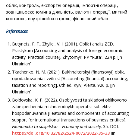
облік, контроль, експортні операції, імпортні операції,
зовнішньоекономічна діяльність, валютні операції, митний
контроль, внутрішній контроль, фінансовий облік.
Referensces
Butynets, F. F., Zhyllei, V. I. (2001). Oblik i analiz ZED.
Praktykum [Accounting and analysis of foreign economic
activity. Practical course]. Zhytomyr, PP “Ruta”. 224 р. [in
Ukrainian].
Tkachenko, N. M. (2021). Bukhhalterskyi (finansovyi) oblik,
opodatkuvannia i zvitnist [Accounting (financial) accounting,
taxation and reporting]. 6th ed. Kyiv, Alerta. 926 р. [in
Ukrainian].
Boldovska, K. P. (2022). Osoblyvosti ta skladovi oblikovoho
zabezpechennia mizhnarodnykh operatsii subiektiv
hospodariuvannia [Features and components of accounting
support for international transactions of business entities].
Ekonomika ta suspilstvo
– Economy and society,
35. DOI:
https://doi.org/10.32782/2524-0072/2022-35-33
[in