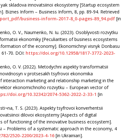
iv yak skladova innovatsiinoi ekosystemy [Startup ecosystem
. Biznes Inform – Business Inform, 8, рр. 89-94. Retrieved
xport_pdf/business-inform-2017-8_0-pages-89_94.pdf
[in
arenko, O. V., Naumenko, N. Iu. (2023). Osoblyvosti rozvytku
ormatsii ekonomiky [Peculiarities of business ecosystems
ansformation of the economy]. Ekonomichnyi visnyk Donbasu
. 61-70. DOI:
https://doi.org/10.12958/1817-3772-2023-
arenko, O. V. (2022). Metodychni aspekty transformatsii
movidnosyn v protsesakh tsyfrovoi ekonomika
 interaction marketing and relationship marketing in the
i vektor ekonomichnoho rozvytku – European vector of
ps://doi.org/10.32342/2074-5362-2022-2-33-1
[in
sti¬na, T. S. (2023). Aspekty tsyfrovoi konverhentsii
vatsiinoi dilovoi ekosystemy [Aspects of digital
s of functioning of the innovative business ecosystem].
 – Problems of a systematic approach in the economy, 4
32782/2520-2200/2023-4-16
[in Ukrainian].