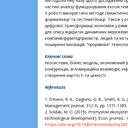
Методологічну базу цього дослідження п
частині аналізу функціонування екосистем
У роботі використано методи семантичног
формалізації та систематизації. Також у 
цифрової трансформації економіки у рам
для опису відкритих динамічних мережеви
компаній/фірм/підприємств, людей та інсти
поширенні інновацій, “проривних” технолог
Ключові слова
екосистема, бізнес-модель, економічний 
конкуренція, агломераційна взаємодія, ін
створення вартості та цінності.
Referensces
1. D’Aveni, R. A., Dagnino, G. B., Smith, K. G
Management Journal, 31(13), рр. 1371-1385.
2. Soldak, M. O. (2019). Promyslovi ekosyste
technological development]. Econ. promisl., 4
https://doi.org/10.15407/econindustry201