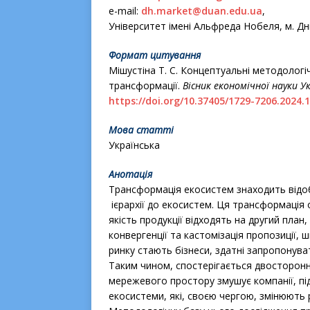
e-mail:
dh.market@duan.edu.ua
,
Університет імені Альфреда Нобеля, м. Дн
Формат цитування
Мішустіна Т. С. Концептуальні методолог
трансформації.
Вісник економічної науки У
https://doi.org/10.37405/1729-7206.2024.1
Мова статті
Українська
Анотація
Трансформація екосистем знаходить відоб
ієрархії до екосистем. Ця трансформація о
якість продукції відходять на другий пла
конвергенції та кастомізація пропозиції,
ринку стають бізнеси, здатні запропонуват
Таким чином, спостерігається двосторонн
мережевого простору змушує компанії, пі
екосистеми, які, своєю чергою, змінюють 