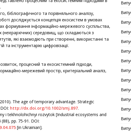
редставлено процесним та екосистемним підходами в
Випу
.
Випу
о, бібліографічного та порівняльного аналізу,
роботі досліджується концепція екосистем в умовах
Випу
ках формування інформаційно-мережевого суспільства,
Випу
х (неієрархічних) середовищ, що складаються з
тутів, які взаємодіють при створенні, використанні та
Випу
ій та інструментарію цифровізації.
Випу
Випу
розвиток, процесний та екосистемний підходи,
Випу
формаційно-мережевий простір, критеріальний аналіз,
Випу
Випу
Випу
. (2010). The age of temporary advantage. Strategic
 DOI:
http://dx.doi.org/10.1002/smj.897
.
Випу
my i tekhnolohichnyi rozvytok [Industrial ecosystems and
Випу
 (88), рр. 75-91. DOI:
9.04.075
[in Ukrainian].
Випу