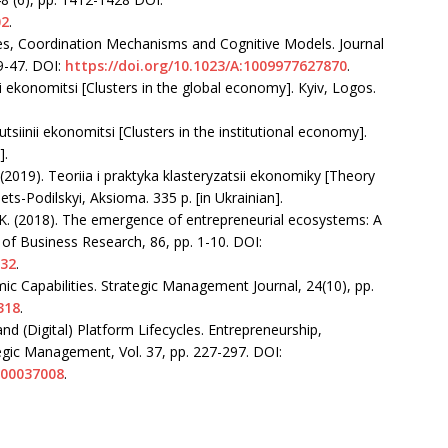
02
.
res, Coordination Mechanisms and Cognitive Models. Journal
9-47. DOI:
https://doi.org/10.1023/A:1009977627870
.
nii ekonomitsi [Clusters in the global economy]. Кyiv, Logos.
utsiinii ekonomitsi [Clusters in the institutional economy].
].
. (2019). Teoriia i praktyka klasteryzatsii ekonomiky [Theory
ts-Podilskyi, Aksioma. 335 p. [in Ukrainian].
K. (2018). The emergence of entrepreneurial ecosystems: A
of Business Research, 86, pp. 1-10. DOI:
032
.
ic Capabilities. Strategic Management Journal, 24(10), рр.
318
.
and (Digital) Platform Lifecycles. Entrepreneurship,
egic Management, Vol. 37, рр. 227-297. DOI:
000037008
.