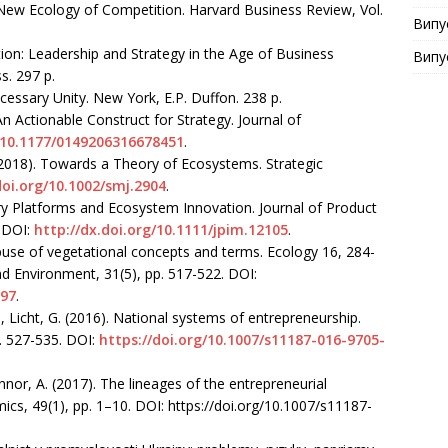
A New Ecology of Competition. Harvard Business Review, Vol.
Випу
tion: Leadership and Strategy in the Age of Business
Випу
s. 297 p.
cessary Unity. New York, E.P. Duffon. 238 p.
An Actionable Construct for Strategy. Journal of
g/10.1177/0149206316678451
.
(2018). Towards a Theory of Ecosystems. Strategic
doi.org/10.1002/smj.2904
.
try Platforms and Ecosystem Innovation. Journal of Product
‎ DOI:
http://dx.doi.org/10.1111/jpim.12105
.
abuse of vegetational concepts and terms. Ecology 16, 284-
d Environment, 31(5), pp. 517-522. DOI:
297
.
E., Licht, G. (2016). National systems of entrepreneurship.
. 527-535. DOI:
https://doi.org/10.1007/s11187-016-9705-
onnor, A. (2017). The lineages of the entrepreneurial
s, 49(1), рр. 1–10. DOI: https://doi.org/10.1007/s11187-