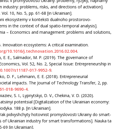
iialnist v promyslovosti Ukrainy: problemy, ryzyky, napriamy
an industry: problems, risks, and directions of activation].
Vol. 10, No. 5, рр. 61-68 [in Ukrainian].
chni ekosystemy v konteksti dualnoho prostorovo-
s in the context of dual spatio-temporal analysis].
ennia – Economics and management: problems and solutions,
016. Innovation ecosystems: A critical examination.
.org/10.1016/j.technovation.2016.02.004
.
 E. E., Salmador, M. P. (2019). The governance of
conomics, Vol. 52, No. 2, Special Issue: Entrepreneurship in
10.1007/s11187-017-9952-9
.
ko, D. F., Lehmann, E. E. (2018). Entrepreneurial
ietal impacts. The Journal of Technology Transfer, 2, рр.
961-018-9690-4
.
ziev, S. I., Lypnytskyi, D. V., Chekina, V. D. (2020).
tsiinyi potentsial [Digitalization of the Ukrainian economy:
odyka. 188 p. [in Ukrainian].
8). Yak pidvyshchyty hotovnist promyslovosti Ukrainy do smart-
s of Ukrainian industry for smart transformations]. Nauka ta
5-69 [in Ukrainian].