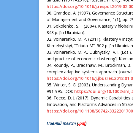
https://doi.org/10.1016/j.respol.2019.02.0
30. Grandozi, A. (1997). Governance Structu
of Management and Governance, 1(1), рр. 2
31. Sokolenko, S. I. (2004). Klastery v hlobal
848 p. [in Ukrainian].
32. Voinarenko, M. P. (2011). Klastery v instyt
Khmelnytskyi, “Triada-M”. 502 p. [in Ukrainian
33. Voinarenkо, M. P., Dubnytskyi, V. I. (Eds.)
and practice of economic clustering]. Kamiane
34. Roundy, P., Bradshaw, M., Brockman, B. 
complex adaptive systems approach. Journal 
https://doi.org/10.1016/j.jbusres.2018.01.
35. Winter, S. G. (2003). Understanding Dynam
991-995. DOI:
https://doi.org/10.1002/smj.
36. Teece, D. J. (2017). Dynamic Capabilities 
Innovation, and Platforms Advances in Strat
https://doi.org/10.1108/S0742-332220170
Повний текст
(
.pd
f
)