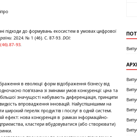
іпро
ічні підходи до формувань екосистем в умовах цифрової
ПОТ
країни
. 2024. № 1 (46). С. 87-93.
DOI:
(46).87-93
.
Випу
АРХ
Випу
раження в еволюції форм відображення бізнесу від
Випу
дночасно пов’язана зі змінами умов конкуренції: ціна та
н, більшої значущості набувають диференціація, принципи
Випу
 швидкість впровадження інновацій. Найуспішнішими на
Випу
и широкий перелік продуктів і послуг в одній системі.
ій ефект: нова конкуренція в рамках інформаційно-
Випу
дприємства, кластери вбудовуватися (або створювати)
Випу
ринки.