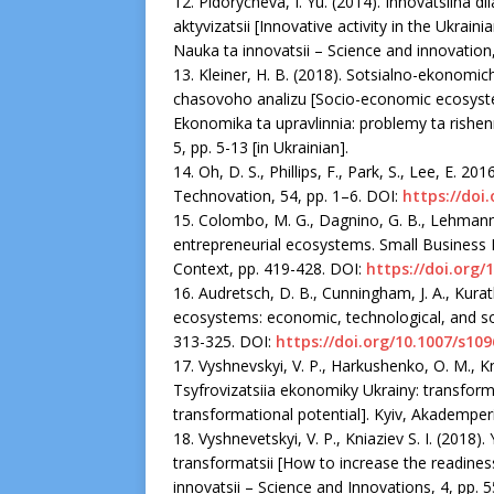
12. Pidorycheva, I. Yu. (2014). Innovatsiina d
aktyvizatsii [Innovative activity in the Ukraini
Nauka ta innovatsii – Science and innovation, 
13. Kleiner, H. B. (2018). Sotsialno-ekonomi
chasovoho analizu [Socio-economic ecosystem
Ekonomika ta upravlinnia: problemy ta rish
5, рр. 5-13 [in Ukrainian].
14. Oh, D. S., Phillips, F., Park, S., Lee, E. 2
Technovation, 54, рр. 1–6. DOI:
https://doi
15. Colombo, M. G., Dagnino, G. B., Lehmann,
entrepreneurial ecosystems. Small Business E
Context, рр. 419-428. DOI:
https://doi.org/
16. Audretsch, D. B., Cunningham, J. A., Kurat
ecosystems: economic, technological, and soc
313-325. DOI:
https://doi.org/10.1007/s10
17. Vyshnevskyi, V. P., Harkushenko, O. M., Knia
Tsyfrovizatsiia ekonomiky Ukrainy: transforma
transformational potential]. Kyiv, Akademperi
18. Vyshnevetskyi, V. P., Kniazіеv S. I. (201
transformatsii [How to increase the readines
innovatsii – Science and Innovations, 4, рр. 5