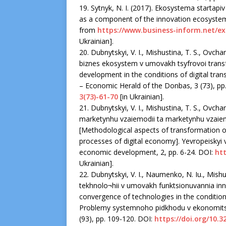
19. Sytnyk, N. I. (2017). Ekosystema startap
as a component of the innovation ecosystem]
from
https://www.business-inform.net/e
Ukrainian].
20. Dubnytskyi, V. I., Mishustina, T. S., Ovch
biznes ekosystem v umovakh tsyfrovoi transf
development in the conditions of digital tr
– Economic Herald of the Donbas, 3 (73), рр
3(73)-61-70
[in Ukrainian].
21. Dubnytskyi, V. I., Mishustina, T. S., Ovch
marketynhu vzaiemodii ta marketynhu vzaie
[Methodological aspects of transformation of
processes of digital economy]. Yevropeisky
economic development, 2, рр. 6-24. DOI:
htt
Ukrainian].
22. Dubnytskyi, V. I., Naumenko, N. Iu., Mishu
tekhnolo¬hii v umovakh funktsionuvannia inno
convergence of technologies in the condition
Problemy systemnoho pidkhodu v ekonomitsi
(93), рр. 109-120. DOI:
https://doi.org/10.