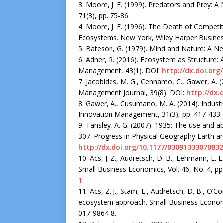
3. Moore, J. F. (1999). Predators and Prey: 
71(3), pp. 75-86.
4. Moore, J. F. (1996). The Death of Competi
Ecosystems. New York, Wiley Harper Busines
5. Bateson, G. (1979). Mind and Nature: A Ne
6. Adner, R. (2016). Ecosystem as Structure: 
Management, 43(1). DOI:
http://dx.doi.or
7. Jacobides, M. G., Cennamo, C., Gawer, А. 
Management Journal, 39(8). DOI:
http://dx.
8. Gawer, A., Cusumano, M. A. (2014). Indus
Innovation Management, 31(3), pp. 417-433.
9. Tansley, A. G. (2007). 1935: The use and 
307. Progress in Physical Geography Earth an
http://dx.doi.org/10.1177/0309133307083
10. Acs, J. Z., Audretsch, D. B., Lehmann, E. 
Small Business Economics, Vol. 46, No. 4, pp
1
.
11. Acs, Z. J., Stam, E., Audretsch, D. B., O’C
ecosystem approach. Small Business Economic
017-9864-8.