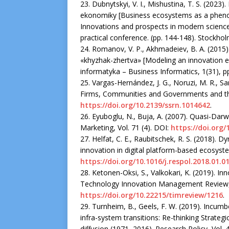
23. Dubnytskyi, V. I., Mishustina, T. S. (202
ekonomiky [Business ecosystems as a pheno
Innovations and prospects in modern science:
practical conference. (pp. 144-148). Stockhol
24. Romanov, V. P., Akhmadeiev, B. A. (2015
«khyzhak-zhertva» [Modeling an innovation 
informatyka – Business Informatics, 1(31), pp.
25. Vargas-Hernández, J. G., Noruzi, M. R., S
Firms, Communities and Governments and thei
https://doi.org/10.2139/ssrn.1014642
.
26. Eyuboglu, N., Buja, A. (2007). Quasi-Darw
Marketing, Vol. 71 (4). DOI:
https://doi.org/
27. Helfat, C. E., Raubitschek, R. S. (2018). D
innovation in digital platform-based ecosyste
https://doi.org/10.1016/j.respol.2018.01.0
28. Ketonen-Oksi, S., Valkokari, K. (2019). I
Technology Innovation Management Review, 9
https://doi.org/10.22215/timreview/1216
.
29. Turnheim, B., Geels, F. W. (2019). Incum
infra-system transitions: Re-thinking Strat
diffusion (1971–2016). Research Policy, Vol. 