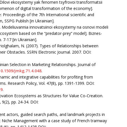
3). Dilovi ekosystemy yak fenomen tsyfrovoi transformatsii
menon of digital transformation of the economy].
 Proceedings of the 7th International scientific and
m, SSPG Publish [in Ukrainian].
). Modeliuvannia innovatsiinoi ekosystemy na osnovi modeli
ecosystem based on the “predator-prey” model]. Biznes-
 7-17 [in Ukrainian].
ariolghalam, N. (2007). Types of Relationships between
r Obstacles. SSRN Electronic Journal. 2007. DOI:
inian Selection in Marketing Relationships. Journal of
10.1509/jmkg.71.4.048
.
ynamic and integrative capabilities for profiting from
ms. Research Policy, Vol. 47(8), рр. 1391-1399. DOI:
19
.
nnovation Ecosystems as Structures for Value Co-Creation.
(2), рр. 24-34. DOI:
bent actors, guided search paths, and landmark projects in
egic Niche Management with a case study of French tramway
48 (6), рр. 1412-1428 DOI: