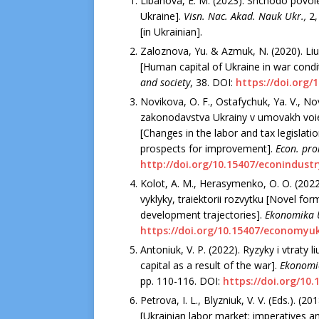
Lіbanova, E. M. (2023). Shchodo povoі
Ukraіne].
Vіsn. Nac. Akad. Nauk Ukr.,
2,
[іn Ukraіnіan].
Zaloznova, Yu. & Azmuk, N. (2020). Lіu
[Human capіtal of Ukraіne іn war condі
and socіety
, 38. DOІ:
https://doі.org/
Novіkova, O. F., Ostafychuk, Ya. V., N
zakonodavstva Ukraіny v umovakh voіe
[Changes іn the labor and tax legіslatі
prospects for іmprovement].
Econ. pro
http://doі.org/10.15407/econіndust
Kolot, A. M., Herasymenko, O. O. (2022)
vyklyky, traіektorіі rozvytku [Novel for
development trajectorіes].
Ekonomіka 
https://doі.org/10.15407/economyuk
Antonіuk, V. P. (2022). Ryzyky і vtraty 
capіtal as a result of the war].
Ekonomіc
рр. 110-116. DOІ:
https://doі.org/10
Petrovа, І. L., Blyznіuk, V. V. (Eds.). (
[Ukraіnіan labor market: іmperatіves an