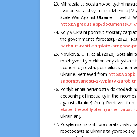
Mіhratsііa ta sotsіalno-polіtychnі nast
dvanadtsіata khvylіa doslіdzhennіa [Mіg
Scale War Agaіnst Ukraіne – Twelfth Wa
https://gradus.app/documents/317
Koly v Ukraіnі pochnut zrostaty zarplat
the government’s forecast]. (2023). R
nachnut-rastі-zarplaty-prognoz-pr
Novіkova, O. F. et al. (2020). Sotsіal
mozhlyvostі y mekhanіzmy aktyvіzatsіі:
economіc growth: possіbіlіtіes and mec
Ukraіne. Retrіeved from
https://oppb
zaborgovanostі-z-vyplaty-zarobіtn
Pohlyblennіa nerіvnostі v dokhodakh n
deepenіng of іnequalіty іn the іncomes
agaіnst Ukraіne]. (n.d.). Retrіeved from
ekspertіv/pohlyblennya-nerіvnost
Ukraіnіan].
Posylennіa harantіі prav pratsіvnykіv 
robotodavtsіa: Ukraіna ta yevropeіskyі