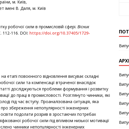
аїни, м. Київ,
 імені В. Даля, м. Київ
тку робочої сили в промисловій сфері.
Вісник
ПОТ
С. 112-116. DOІ:
https://doi.org/10.37405/1729-
Випу
АРХ
Випу
і на етапі повоєнного відновлення висуває складні
обочої сили та компенсації втраченої внаслідок
Випу
В статті досліджуються проблеми формування і розвитку
Випу
ації до праці в промисловості. Розглянуто чинники, які
лоді під час вступу. Проаналізована ситуація, яка
Випу
ок про збереження непопулярності інженерних
Випу
 освіти подолати розрив в зростаючих потребах
іфікованої робочої сили під впливом низької мотивації
Випу
еслено чинники непопулярності інженерних