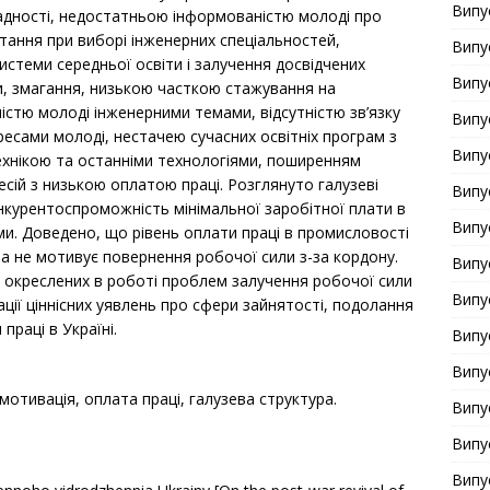
Випу
ладності, недостатньою інформованістю молоді про
тання при виборі інженерних спеціальностей,
Випу
системи середньої освіти і залучення досвідчених
Випу
и, змагання, низькою часткою стажування на
істю молоді інженерними темами, відсутністю зв’язку
Випу
есами молоді, нестачею сучасних освітніх програм з
Випу
хнікою та останніми технологіями, поширенням
сій з низькою оплатою праці. Розглянуто галузеві
Випу
онкурентоспроможність мінімальної заробітної плати в
Випу
ми. Доведено, що рівень оплати праці в промисловості
та не мотивує повернення робочої сили з-за кордону.
Випу
 окреслених в роботі проблем залучення робочої сили
Випу
ії ціннісних уявлень про сфери зайнятості, подолання
праці в Україні.
Випу
Випу
мотивація, оплата праці, галузева структура.
Випу
Випу
Випу