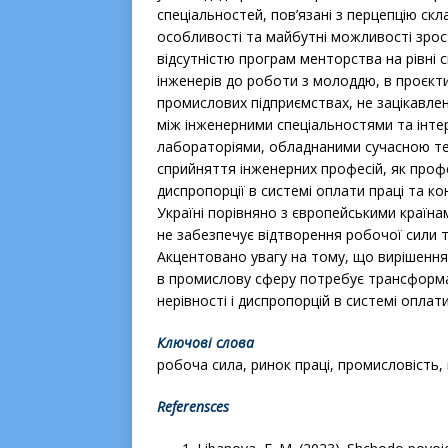
спеціальностей, пов’язані з перцепцію ск
особливості та майбутні можливості зрос
відсутністю програм менторства на рівні 
інженерів до роботи з молоддю, в проєкт
промислових підприємствах, не зацікавлен
між інженерними спеціальностями та інтер
лабораторіями, обладнаними сучасною те
сприйняття інженерних професій, як профе
диспропорції в системі оплати праці та к
Україні порівняно з європейськими країна
не забезпечує відтворення робочої сили 
Акцентовано увагу на тому, що вирішення
в промислову сферу потребує трансформац
нерівності і диспропорцій в системі оплати 
Ключові слова
робоча сила, ринок праці, промисловість, 
Referensces