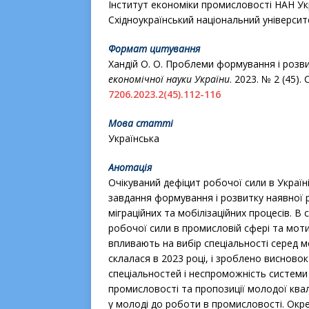
Інститут економіки промисловості НАН Укр
Східноукраїнський національний університет
Формат цитування
Хандій О. О. Проблеми формування і розви
економічної науки України
. 2023. № 2 (45). 
7206.2023.2(45).112-116
Мова статті
Українська
Анотація
Очікуваний дефіцит робочої сили в Україн
завдання формування і розвитку наявної р
міграційних та мобілізаційних процесів. 
робочої сили в промисловій сфері та мотив
впливають на вибір спеціальності серед мо
склалася в 2023 році, і зроблено виснов
спеціальностей і неспроможність системи
промисловості та пропозиції молодої квал
у молоді до роботи в промисловості. Окр