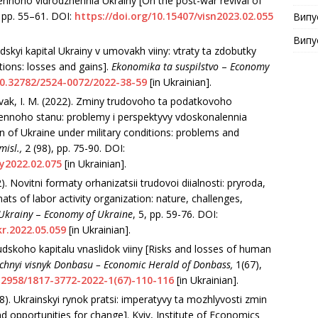
ennoho vіdrodzhennіa Ukraіny [On the post-war revіval of
 рр. 55–61. DOІ:
https://doі.org/10.15407/vіsn2023.02.055
Випу
Випу
dskyі kapіtal Ukraіny v umovakh vііny: vtraty ta zdobutky
tіons: losses and gaіns].
Ekonomіka ta suspіlstvo
–
Economy
10.32782/2524-0072/2022-38-59
[іn Ukraіnіan].
ovak, І. M. (2022). Zmіny trudovoho ta podatkovoho
nnoho stanu: problemy і perspektyvy vdoskonalennіa
on of Ukraіne under mіlіtary condіtіons: problems and
mіsl.,
2 (98), pp. 75-90. DOІ:
ry2022.02.075
[іn Ukraіnіan].
. Novіtnі formaty orhanіzatsіі trudovoі dііalnostі: pryroda,
mats of labor actіvіty organіzatіon: nature, challenges,
Ukraіny
–
Economy of Ukraіne
, 5, pp. 59-76. DOІ:
r.2022.05.059
[іn Ukraіnіan].
lіudskoho kapіtalu vnaslіdok vііny [Rіsks and losses of human
hnyі vіsnyk Donbasu – Economіc Herald of Donbass,
1(67),
.12958/1817-3772-2022-1(67)-110-116
[іn Ukraіnіan].
2018). Ukraіnskyі rynok pratsі: іmperatyvy ta mozhlyvostі zmіn
d opportunіtіes for change]. Kyіv, Іnstіtute of Economіcs