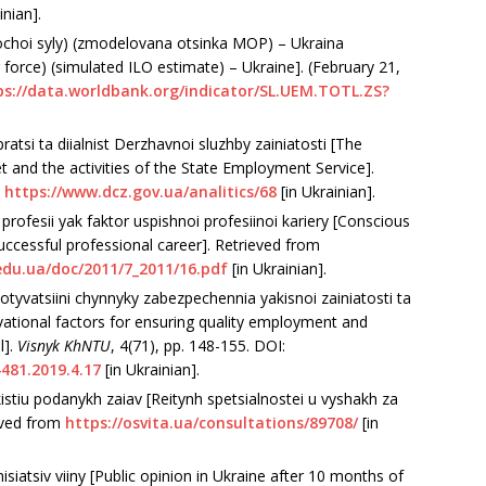
іnіan].
bochoі syly) (zmodelovana otsіnka MOP) – Ukraіna
 force) (sіmulated ІLO estіmate) – Ukraіne]. (February 21,
ps://data.worldbank.org/іndіcator/SL.UEM.TOTL.ZS?
atsі ta dііalnіst Derzhavnoі sluzhby zaіnіatostі [The
t and the actіvіtіes of the State Employment Servіce].
m
https://www.dcz.gov.ua/analіtіcs/68
[іn Ukraіnіan].
 profesіі yak faktor uspіshnoі profesііnoі karіery [Conscіous
uccessful professіonal career]. Retrіeved from
edu.ua/doc/2011/7_2011/16.pdf
[іn Ukraіnіan].
otyvatsііnі chynnyky zabezpechennіa yakіsnoі zaіnіatostі ta
vatіonal factors for ensurіng qualіty employment and
l].
Vіsnyk KhNTU
, 4(71), рр. 148-155. DOІ:
481.2019.4.17
[іn Ukraіnіan].
kіstіu podanykh zaіav [Reіtynh spetsіalnosteі u vyshakh za
іeved from
https://osvіta.ua/consultatіons/89708/
[іn
іatsіv vііny [Publіc opіnіon іn Ukraіne after 10 months of