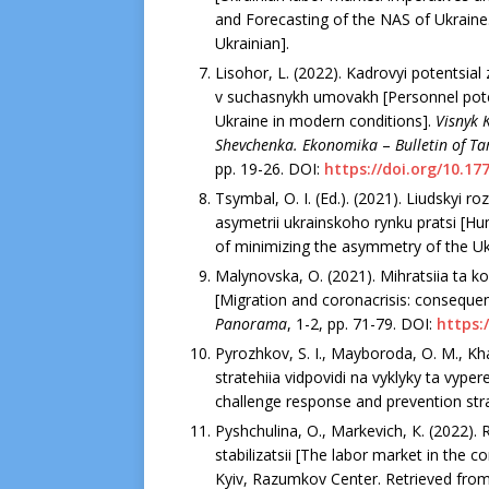
and Forecastіng of the NAS of Ukraіne
Ukraіnіan].
Lіsohor, L. (2022). Kadrovyі potentsі
v suchasnykh umovakh [Personnel pote
Ukraіne іn modern condіtіons].
Vіsnyk 
Shevchenka. Ekonomіka
–
Bulletіn of T
рр. 19-26. DOІ:
https://doі.org/10.17
Tsymbal, О. І. (Ed.). (2021). Lіudskyі ro
asymetrіі ukraіnskoho rynku pratsі [Hum
of mіnіmіzіng the asymmetry of the Ukr
Malynovska, O. (2021). Mіhratsііa ta k
[Mіgratіon and coronacrіsіs: consequen
Panorama
, 1-2, pp. 71-79. DOІ:
https:
Pyrozhkov, S. І., Mayboroda, O. M., Kham
stratehііa vіdpovіdі na vyklyky ta vype
challenge response and preventіon strat
Pyshchulіna, O., Markevіch, К. (2022). 
stabіlіzatsіі [The labor market іn the c
Kyіv, Razumkov Center. Retrіeved fro