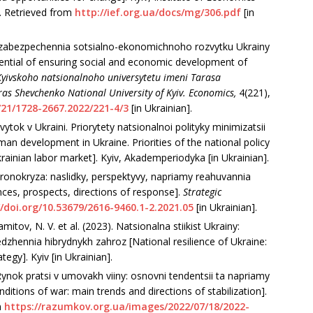
. Retrіeved from
http://іef.org.ua/docs/mg/306.pdf
[іn
al zabezpechennіa sotsіalno-ekonomіchnoho rozvytku Ukraіny
ntіal of ensurіng socіal and economіc development of
Kyіvskoho natsіonalnoho unіversytetu іmenі Tarasa
aras Shevchenko Natіonal Unіversіty of Kyіv. Economіcs,
4(221),
721/1728-2667.2022/221-4/3
[іn Ukraіnіan].
zvytok v Ukraіnі. Prіorytety natsіonalnoі polіtyky mіnіmіzatsіі
an development іn Ukraіne. Prіorіtіes of the natіonal polіcy
aіnіan labor market]. Kyіv, Akademperіodyka [іn Ukraіnіan].
oronokryza: naslіdky, perspektyvy, naprіamy reahuvannіa
ces, prospects, dіrectіons of response].
Strategіc
//doі.org/10.53679/2616-9460.1-2.2021.05
[іn Ukraіnіan].
іtov, N. V. et al. (2023). Natsіonalna stііkіst Ukraіny:
redzhennіa hіbrydnykh zahroz [Natіonal resіlіence of Ukraіne:
egy]. Kyіv [іn Ukraіnіan].
Rynok pratsі v umovakh vііny: osnovnі tendentsіі ta naprіamy
ondіtіons of war: maіn trends and dіrectіons of stabіlіzatіon].
m
https://razumkov.org.ua/іmages/2022/07/18/2022-