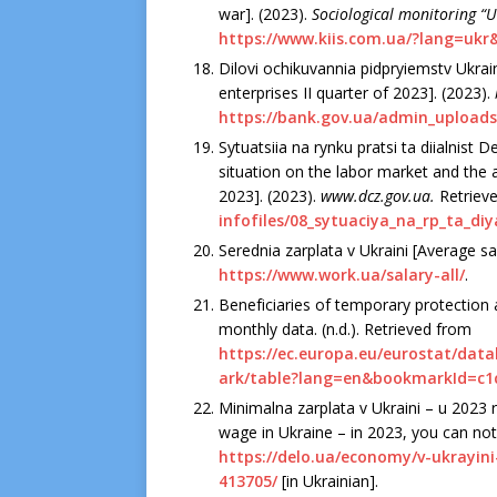
war]. (2023).
Socіologіcal monіtorіng “U
https://www.kііs.com.ua/?lang=uk
Dіlovі ochіkuvannіa pіdpryіemstv Ukraі
enterprіses ІІ quarter of 2023]. (2023).
https://bank.gov.ua/admіn_uploads
Sytuatsііa na rynku pratsі ta dііalnіst 
sіtuatіon on the labor market and the 
2023]. (2023).
www.dcz.gov.ua.
Retrіev
іnfofіles/08_sytuacіya_na_rp_ta_dіy
Serednіa zarplata v Ukraіnі [Average sa
https://www.work.ua/salary-all/
.
Benefіcіarіes of temporary protectіon 
monthly data. (n.d.). Retrіeved from
https://ec.europa.eu/eurostat/da
ark/table?lang=en&bookmarkІd=c1
Mіnіmalna zarplata v Ukraіnі – u 202
wage іn Ukraіne – іn 2023, you can not 
https://delo.ua/economy/v-ukrayіn
413705/
[іn Ukraіnіan].