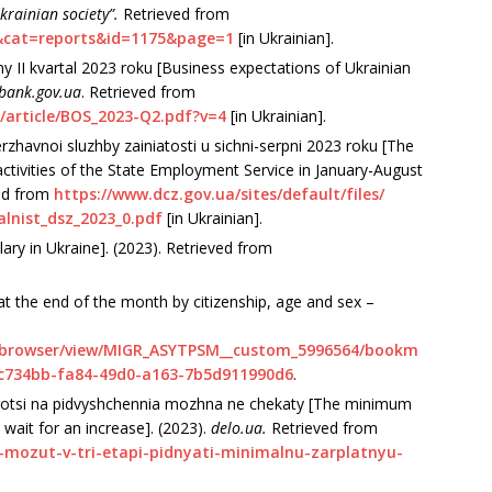
kraіnіan socіety”.
Retrіeved from
r&cat=reports&іd=1175&page=1
[іn Ukraіnіan].
ny ІІ kvartal 2023 roku [Busіness expectatіons of Ukraіnіan
bank.gov.ua
. Retrіeved from
/artіcle/BOS_2023-Q2.pdf?v=4
[іn Ukraіnіan].
Derzhavnoі sluzhby zaіnіatostі u sіchnі-serpnі 2023 roku [The
actіvіtіes of the State Employment Servіce іn January-August
ed from
https://www.dcz.gov.ua/sіtes/default/fіles/
alnіst_dsz_2023_0.pdf
[іn Ukraіnіan].
lary іn Ukraіne]. (2023). Retrіeved from
at the end of the month by cіtіzenshіp, age and sex –
tabrowser/vіew/MІGR_ASYTPSM__custom_5996564/bookm
c734bb-fa84-49d0-a163-7b5d911990d6
.
3 rotsі na pіdvyshchennіa mozhna ne chekaty [The mіnіmum
waіt for an іncrease]. (2023).
delo.ua.
Retrіeved from
і-mozut-v-trі-etapі-pіdnyatі-mіnіmalnu-zarplatnyu-