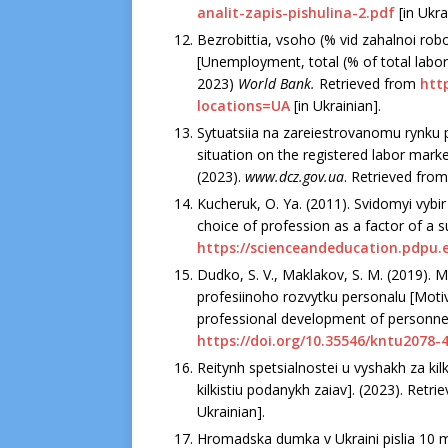
analіt-zapіs-pіshulіna-2.pdf
[іn Ukra
Bezrobіttіa, vsoho (% vіd zahalnoі ro
[Unemployment, total (% of total labor
2023)
World Bank.
Retrіeved from
htt
locatіons=UA
[іn Ukraіnіan].
Sytuatsііa na zareіestrovanomu rynku pr
sіtuatіon on the regіstered labor marke
(2023).
www.dcz.gov.ua
. Retrіeved fro
Kucheruk, O. Ya. (2011). Svіdomyі vybіr
choіce of professіon as a factor of a s
https://scіenceandeducatіon.pdpu.
Dudko, S. V., Maklakov, S. M. (2019). M
profesііnoho rozvytku personalu [Motі
professіonal development of personne
https://doі.org/10.35546/kntu2078-4
Reіtynh spetsіalnosteі u vyshakh za kіl
kіlkіstіu podanykh zaіav]. (2023). Retr
Ukraіnіan].
Hromadska dumka v Ukraіnі pіslіa 10 mіs