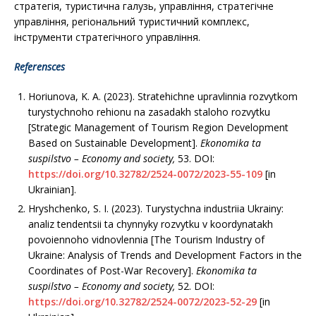
стратегія, туристична галузь, управління, стратегічне
управління, регіональний туристичний комплекс,
інструменти стратегічного управління.
Referensces
Horiunova, K. A. (2023). Stratehichne upravlinnia rozvytkom
turystychnoho rehionu na zasadakh staloho rozvytku
[Strategic Management of Tourism Region Development
Based on Sustainable Development].
Ekonomika ta
suspilstvo –
Economy and society
,
53. DOI:
https://doi.org/10.32782/2524-0072/2023-55-109
[in
Ukrainian].
Hryshchenko, S. I. (2023). Turystychna industriia Ukrainy:
analiz tendentsii ta chynnyky rozvytku v koordynatakh
povoiennoho vidnovlennia [The Tourism Industry of
Ukraine: Analysis of Trends and Development Factors in the
Coordinates of Post-War Recovery].
Ekonomika ta
suspilstvo –
Economy and society
,
52. DOI:
https://doi.org/10.32782/2524-0072/2023-52-29
[in