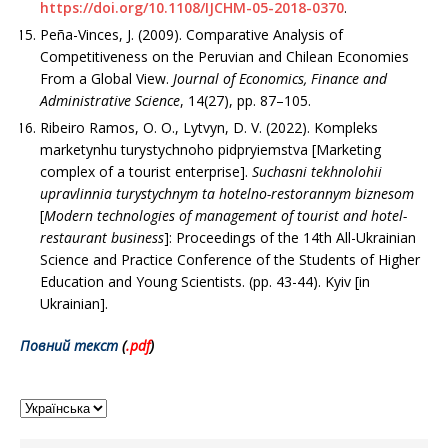
https://doi.org/10.1108/IJCHM-05-2018-0370
.
Peña-Vinces, J. (2009). Comparative Analysis of
Competitiveness on the Peruvian and Chilean Economies
From a Global View.
Journal of Economics, Finance and
Administrative Science
, 14(27), рр. 87–105.
Ribeiro Ramos, O. O., Lytvyn, D. V. (2022). Kompleks
marketynhu turystychnoho pidpryiemstva [Marketing
complex of a tourist enterprise].
Suchasni tekhnolohii
upravlinnia turystychnym ta hotelno-restorannym biznesom
[
Modern technologies of management of tourist and hotel-
restaurant business
]: Proceedings of the 14th All-Ukrainian
Science and Practice Conference of the Students of Higher
Education and Young Scientists. (рр. 43-44). Kyiv [in
Ukrainian].
Повний текст
(
.pd
f
)