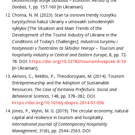
Ekonomichnyi visnyk Donbasu –
Economic Herald of the
Donbas,
1, рр. 157-160 [in Ukrainian].
Chorna, N. M. (2023). Stan ta osnovni trendy rozvytku
turystychnoi haluzi Ukrainy v umovakh sohodennykh
vyklykiv [The Situation and Main Trends of the
Development of the Tourist Industry of Ukraine in the
Conditions of Today’s Challenges].
Industriia turyzmu i
hostynnosti v Tsentralnii ta Skhidnii Yevropi
–
Tourism and
hospitality industry in Central and Eastern Europe
, 8, рр. 72-
78. DOI:
https://doi.org/10.32782/tourismhospcee-8-10
[in Ukrainian].
Akrivos, C., Reklitis, P., Theodoroyiani, M. (2014). Tourism
Entrepreneurship and the Adoption of Sustainable
Resources.
The Case of Evritania Prefecture. Social and
Behavioral Sciences
, 148, рр. 378–382. DOI:
https://doi.org/10.1016/j.sbspro.2014.07.056
.
Jones, P., Wynn, M. G. (2019). The circular economy, natural
capital and resilience in tourism and hospitality.
International Journal of Contemporary Hospitality
Management
, 31(6), рр. 2544–2563. DOI: