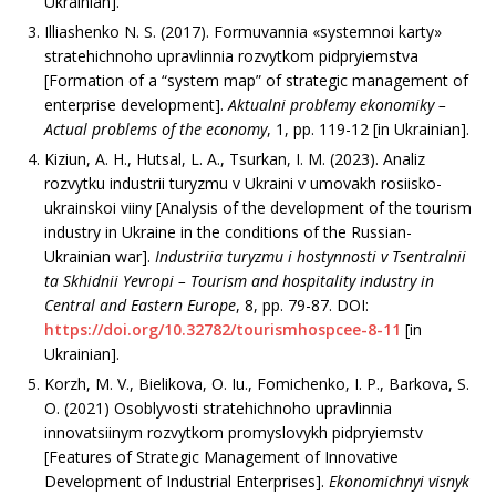
Ukrainian].
Illiashenko N. S. (2017). Formuvannia «systemnoi karty»
stratehichnoho upravlinnia rozvytkom pidpryiemstva
[Formation of a “system map” of strategic management of
enterprise development].
Aktualni problemy ekonomiky –
Actual problems of the economy
, 1, рр. 119-12 [in Ukrainian].
Kiziun, A. H., Hutsal, L. A., Tsurkan, I. M. (2023). Analiz
rozvytku industrii turyzmu v Ukraini v umovakh rosiisko-
ukrainskoi viiny [Analysis of the development of the tourism
industry in Ukraine in the conditions of the Russian-
Ukrainian war].
Industriia turyzmu i hostynnosti v Tsentralnii
ta Skhidnii Yevropi
– Tourism and hospitality industry in
Central and Eastern Europe
, 8, рр. 79-87. DOI:
https://doi.org/10.32782/tourismhospcee-8-11
[in
Ukrainian].
Korzh, M. V., Bielikova, O. Iu., Fomichenko, I. P., Barkova, S.
O. (2021) Osoblyvosti stratehichnoho upravlinnia
innovatsiinym rozvytkom promyslovykh pidpryiemstv
[Features of Strategic Management of Innovative
Development of Industrial Enterprises].
Ekonomichnyi visnyk