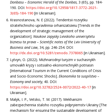
Donbasu –
Economic Herald of the Donbas,
3 (65), рр. 184-
190. DOI:
https://doi.org/10.12958/1817-3772-2021-
3(65)-184-190
[in Ukrainian].
Krasnostanova, N. E (2022). Tendentsii rozvytku
stratehichnoho upravlinnia orhanizatsiieiu [Trends in the
development of strategic management of the
organization].
Naukovi zapysky Lvivskoho universytetu
biznesu ta prava
– Scientific notes of the Lviv University of
Business and Law
, 34, рр. 246-254. DOI:
http://dx.doi.org/10.5281/zenodo.7378065
[in Ukrainian].
Lytvyn, O. (2022). Mizhnarodnyi turyzm v suchasnykh
umovakh kryzy i sotsialno-ekonomichnykh potriasin
[International Tourism in the Current Conditions of Crisis
and Socio-Economic Shocks].
Ekonomika ta suspilstvo –
Economy and society
,
40. DOI:
https://doi.org/10.32782/2524-0072/2022-40-17
[in
Ukrainian].
Malyk, I. P., Vetsko, T. M. (2017). Mekhanizm
zabezpechennia staloho rozvytku pidpryiemstv Ukrainy [The
mechanism for ensuring the sustainable development of