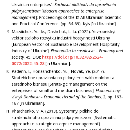
Ukrainian enterprises].
Suchasni pidkhody do upravlinnia
pidpryiemstvom
[
Modern approaches to enterprise
management
]: Proceedings of the IХ All-Ukrainian Scientific
and Practical Conference. (рр. 64-69). Kyiv [in Ukrainian].
Matviichuk, Yu. Ie., Dashchuk, L. Iu. (2022). Yevropeiskyi
vektor staloho rozvytku industrii hostynnosti Ukrainy
[European Vector of Sustainable Development Hospitality
Industry of Ukraine].
Ekonomika ta suspilstvo –
Economy and
society
,
45. DOI:
https://doi.org/10.32782/2524-
0072/2022-45-28
[in Ukrainian].
Paderin, I., Horiashchenko, Yu., Novak, Ye. (2017).
Stratehichne upravlinnia na pidpryiemstvakh maloho ta
serednoho biznesu [Strate-gic management on the
enterprises of small and me-dium business].
Ekonomichnyi
visnyk Donbasu –
Economic Herald of the Donbas,
2, рр. 163-
167 [in Ukrainian].
Kharchenko, V. A. (2013). Systemnyi pidkhid do
stratehichnoho upravlinnia pidpryiemstvom [Systematic
approach to strategic enterprise management].