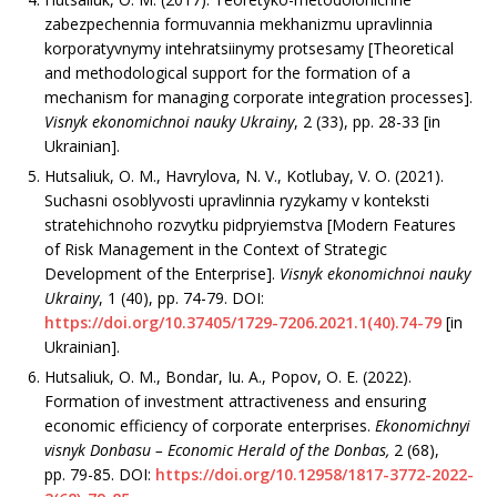
zabezpechennia formuvannia mekhanizmu upravlinnia
korporatyvnymy intehratsiinymy protsesamy [Theoretical
and methodological support for the formation of a
mechanism for managing corporate integration processes].
Visnyk ekonomichnoi nauky Ukrainy
, 2 (33), рр. 28-33 [in
Ukrainian].
Hutsaliuk, О. М., Havrylova, N. V., Kotlubay, V. O. (2021).
Suchasni osoblyvosti upravlinnia ryzykamy v konteksti
stratehichnoho rozvytku pidpryiemstva [Modern Features
of Risk Management in the Context of Strategic
Development of the Enterprise].
Visnyk ekonomichnoi nauky
Ukrainy
, 1 (40), рр. 74-79. DOI:
https://doi.org/10.37405/1729-7206.2021.1(40).74-79
[in
Ukrainian].
Hutsaliuk, O. M., Bondar, Іu. A., Popov, O. E. (2022).
Formation of investment attractiveness and ensuring
economic efficiency of corporate enterprises.
Ekonomichnyi
visnyk Donbasu –
Economic
Herald of the
Donbas
,
2 (68),
pp. 79-85. DOI:
https://doi.org/10.12958/1817-3772-2022-