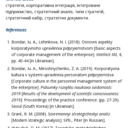
стратегія, корпоративна інтеграція, інтегроване
підприємство, стратегічний аналіз, типи стратегій,
стратегічний набір, стратегічні документи.
Referensces
Bondar, Іu. A., Lehinkova, N. I. (2018). Osnovni aspekty
korporatyvnoho upravlinnia pidpryiemstvom [Basic aspects
of corporate management of the enterprise].
Intellect XXI
,
4,
рр. 40-44 [in Ukrainian].
Bondar, Iu. A., Miroshnychenko, Z. A. (2019). Korporatyvna
kultura v systemi upravlinnia personalom pidpryiemstva
[Corporate culture in the personnel management system of
the enterprise].
Pidsumky rozvytku naukovoi svidomosti:
2019
[
Results of the development of scientific consciousness:
2019
]: Proceedings of the practice conference. (pp. 27-29).
Seoul (South Korea) [in Ukrainian].
Grant, R. M. (2008).
Sovremennyi strategicheskyi analiz
[Modern strategic analysis]. SPb., Piter [in Russian].
Hutsaliuk, O. M. (2017). Teoretyko-metodolohichne