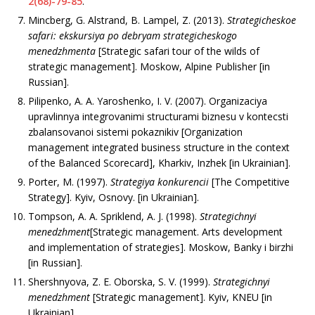
2(68)-79-85
.
Mincberg, G. Alstrand, B. Lampel, Z. (2013).
Strategicheskoe
safari: ekskursiya po debryam strategicheskogo
menedzhmenta
[Strategic safari tour of the wilds of
strategic management]. Moskow, Alpine Publisher [in
Russian].
Pilipenko, A. A. Yaroshenko, I. V. (2007). Organizaciya
upravlinnya integrovanimi structurami biznesu v kontecsti
zbalansovanoi sistemi pokaznikiv [Organization
management integrated business structure in the context
of the Balanced Scorecard], Kharkiv, Inzhek [in Ukrainian].
Porter, M. (1997).
Strategiya konkurencii
[The Competitive
Strategy]. Kyiv, Osnovy. [in Ukrainian].
Tompson, A. A. Spriklend, A. J. (1998).
Strategichnyi
menedzhment
[Strategic management. Arts development
and implementation of strategies]. Moskow, Banky i birzhi
[in Russian].
Shershnyova, Z. E. Oborska, S. V. (1999).
Strategichnyi
menedzhment
[Strategic management]. Kyiv, KNEU [in
Ukrainian].