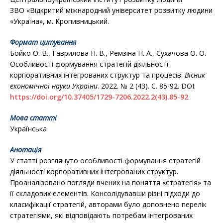
ЗВО «Відкритий міжнародний університет
розвитку людини
«Україна», м. Кропивницький.
Формат цитування
Бойко О. В., Гаврилова Н. В., Ремзіна Н. А., Сухачова О. О.
Особливості формування стратегій діяльності
корпоративних інтегрованих структур та процесів.
Вісник
економічної науки України
. 2022. № 2 (43). С. 85-92. DOI:
https://doi.org/10.37405/1729-7206.2022.2(43).85-92
.
Мова статті
Українська
Анотація
У статті розглянуто особливості формування стратегій
діяльності корпоративних інтегрованих структур.
Проаналізовано погляди вчених на поняття «стратегія» та
її складових елементів. Консолідувавши різні підходи до
класифікації стратегій, авторами було доповнено перелік
стратегіями, які відповідають потребам інтегрованих