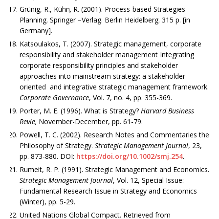
Grünig, R., Kühn
,
R. (2001). Process-based Strategies
Planning. Springer –Verlag. Berlin Heidelberg. 315 p. [in
Germany].
Katsoulakos, T. (2007). Strategic management, corporate
responsibility and stakeholder management Integrating
corporate responsibility principles and stakeholder
approaches into mainstream strategy: a stakeholder-
oriented and integrative strategic management framework.
Corporate Governance
, Vol. 7, no. 4, pp. 355-369.
Porter, M. E. (1996). What is Strategy?
Harvard Business
Revie,
November-December, pp. 61-79.
Powell, T. C. (2002). Research Notes and Commentaries the
Philosophy of Strategy.
Strategic Management Journal
, 23,
pp. 873-880. DOI:
https://doi.org/10.1002/smj.254
.
Rumeit, R. P. (1991). Strategic Management and Economics.
Strategic Management Journal
, Vol. 12, Special Issue:
Fundamental Research Issue in Strategy and Economics
(Winter), pp. 5-29.
United Nations Global Compact. Retrieved from