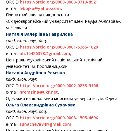
ORCID
https://orcid.org/0000-0003-0719-8921
e-mail:
lvbojko@yahoo.com
,
Приватний заклад вищої освіти
«Східноєвропейський
університет імені Рауфа Аблязова»,
м. Черкаси
.
Наталія Валеріївна Гаврилова
канд. екон. наук, доц.
ORCID
https://orcid.org/0000-0001-5366-1820
e-mail:
nh.15426378@gmail.com
,
Центральноукраїнський національний
технічний
університет, м. Кропивницький.
Наталія
Андріївна
Ремзіна
канд. екон. наук
ORCID
https://orcid.org/0000-0002-0838-5166
e-mail:
nremzina@ukr.net
,
Одеський національний морський університет, м. Одеса.
Ольга Олександрівна Сухачова
канд. екон. наук, доц.
ORCID
https://orcid.org/0009-0008-1505-469X
e-mail:
suhacheva84@gmail.com
,
Центральноукраїнський інститут розвитку людини