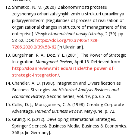
Shmatko, N. M. (2020). Zakonomirnosti protsesu
zdiysnennya orhanizatsiynykh zmin u strukturi upravlinnya
pidpryyemstvom [Regularities of process of realization of
organizational changes in structure of management of the
enterprise].
Visnyk ekonomichnoi nauky Ukrainy,
2 (39). pp.
58-62. DOI:
https://doi.org/10.37405/1729-
7206.2020.2(39).58-62
[in Ukrainian].
Burgelman, R. A., Doz, Y. L. (2001). The Power of Strategic
Integration.
Managment Review
, April 15. Retrieved from
http://sloanreview.mit.edu/article/the-power-of-
strategic-integration/
.
Chandler, A. D. (1990). Integration and Diversification as
Business Strategies.
An Historical Analysis Business and
Economic History
, Second Series, Vol. 19, pp. 65-73.
Collis, D. J., Montgomery, C. A. (1998). Creating Corporate
Advantage.
Harvard Business Review
, May-June, p. 72.
Grünig, R. (2012). Developing International Strategies.
Springer Science& Business Media, Business & Economics.
368 p. [in Germany].