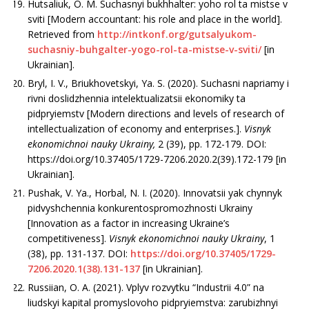
Hutsaliuk, O. M. Suchasnyi bukhhalter: yoho rol ta mistse v
sviti [Modern accountant: his role and place in the world].
Retrieved from
http://intkonf.org/gutsalyukom-
suchasniy-buhgalter-yogo-rol-ta-mistse-v-sviti/
[in
Ukrainian].
Bryl, I. V., Briukhovetskyi, Ya. S. (2020). Suchasni napriamy i
rivni doslidzhennia intelektualizatsii ekonomiky ta
pidpryiemstv [Modern directions and levels of research of
intellectualization of economy and enterprises.].
Visnyk
ekonomichnoi nauky Ukrainy,
2 (39), pp. 172-179. DOI:
https://doi.org/10.37405/1729-7206.2020.2(39).172-179 [in
Ukrainian].
Pushak, V. Ya., Horbal, N. I. (2020). Innovatsii yak chynnyk
pidvyshchennia konkurentospromozhnosti Ukrainy
[Innovation as a factor in increasing Ukraine’s
competitiveness].
Visnyk ekonomichnoi nauky Ukrainy
, 1
(38), pp. 131-137. DOI:
https://doi.org/10.37405/1729-
7206.2020.1(38).131-137
[in Ukrainian].
Russiian, O. А. (2021). Vplyv rozvytku “Industrii 4.0” na
liudskyi kapital promyslovoho pidpryiemstva: zarubizhnyi