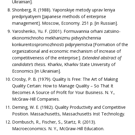
Ukrainian].
Shonberg, R. (1988). Yaponskiye metody uprav leniya
predpriyatiyem [Japanese methods of enterprise
management]. Moscow, Economy. 251 p. [in Russian].
Yaroshenko, Yu. F. (2001). Formuvannia orhani zatsiino-
ekonomichnoho mekhanizmu pidvyshchennia
konkurentospromozhnosti pidpryiemstva [Formation of the
organizational and economic mechanism of increase of
competitiveness of the enterprise:].
Extended abstract of
candidate’s thesis.
Kharkiv, Kharkiv State University of
Economics [in Ukrainian].
Crosby, P. B. (1979). Quality Is Free: The Art of Making
Quality Certain: How to Manage Quality – So That It
Becomes A Source of Profit for Your Business. N. Y.,
McGraw-Hill Companies.
Deming, W. E. (1982). Quality Productivity and Competitive
Position. Massachusetts, Massachusetts Inst Technology.
Dornbusch, R., Fischer, S., Startz, R. (2013).
Macroeconomics. N. Y., McGraw-Hill Education.