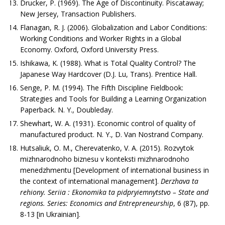
Drucker, P. (1969). The Age of Discontinuity. Piscataway;
New Jersey, Transaction Publishers.
Flanagan, R. J. (2006). Globalization and Labor Conditions:
Working Conditions and Worker Rights in a Global
Economy. Oxford, Oxford University Press.
Ishikawa, K. (1988). What is Total Quality Control? The
Japanese Way Hardcover (D.J. Lu, Trans). Prentice Hall.
Senge, P. M. (1994). The Fifth Discipline Fieldbook:
Strategies and Tools for Building a Learning Organization
Paperback. N. Y., Doubleday.
Shewhart, W. A. (1931). Economic control of quality of
manufactured product. N. Y., D. Van Nostrand Company.
Hutsaliuk, O. M., Cherevatenko, V. A. (2015). Rozvytok
mizhnarodnoho biznesu v konteksti mizhnarodnoho
menedzhmentu [Development of international business in
the context of international management].
Derzhava ta
rehiony. Seriia : Ekonomika ta pidpryiemnytstvo –
State and
regions. Series: Economics and Entrepreneurship
, 6 (87), рр.
8-13 [in Ukrainian].