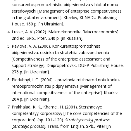
konkurentospromozhnistiu pidpryiemstva v hlobal nomu
seredovyschi [Management of enterprise competitiveness
in the global environment]. Kharkiv, KhNADU Publishing
House. 160 p. [in Ukrainian].
Lusse, A. V. (2002). Makroekonomika [Macroeconomics].
2nd ed. SPb., Piter, 240 p. [in Russian].
Pavlova, V. A. (2006). Konkurentospromozhnist
pidpryiemstva: otsinka ta stratehiia zabezpechennia
[Competitiveness of the enterprise: assessment and
support strategy]. Dnipropetrovsk, DUEP Publishing House.
276 p. [in Ukrainian].
Piddubnyi, I. O. (2004). Upravlinnia mizhnarod noiu konku-
rentospromozhnistiu pidpryiemstva [Management of
international competitiveness of the enterprise]. Kharkiv.
264 p. [in Ukrainian].
Prakhalad, K. K., Khamel, H. (2001). Sterzhnevye
kompetentsyy korporatsyy [The core competencies of the
corporation]. (pp. 101–120).
Stratehycheskyj protsess
[
Strategic process
]. Trans. from English. SPb., Piter [in