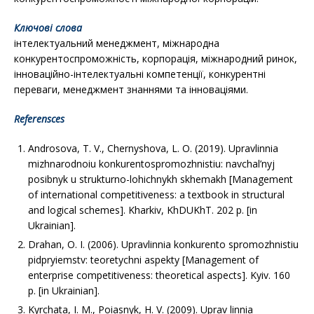
Ключові слова
інтелектуальний менеджмент, міжнародна
конкурентоспроможність, корпорація, міжнародний ринок,
інноваційно-інтелектуальні компетенції, конкурентні
переваги, менеджмент знаннями та інноваціями.
Referensces
Androsova, T. V., Chernyshova, L. O. (2019). Upravlinnia
mizhnarodnoiu konkurentospromozhnistiu: navchal’nyj
posibnyk u strukturno-lohichnykh skhemakh [Management
of international competitiveness: a textbook in structural
and logical schemes]. Kharkiv, KhDUKhT. 202 p. [in
Ukrainian].
Drahan, O. I. (2006). Upravlinnia konkurento spromozhnistiu
pidpryiemstv: teoretychni aspekty [Management of
enterprise competitiveness: theoretical aspects]. Kyiv. 160
p. [in Ukrainian].
Kyrchata, I. M., Poiasnyk, H. V. (2009). Uprav linnia