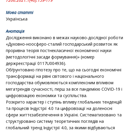
7206.2021.1(40).159-179
Мова статті
Українська
Анотація
Дослідження виконано в межах науково-дослідної роботи
«Духовно-ноосферо-сталий господарський розвиток як
проривна теорія постнекласичної економічної науки
(методологічні засади формування)» (номер
держреєстрації 0117U004936).
Обґрунтовано гіпотезу про те, що на сьогодні економічні
трансформації на рівні світового і національного
господарства обумовлюються комплексним впливом
мегатрендів сучасності, перш за все пандемією COVID-19 і
цифровізацією економіки та суспільства.
Розкрито характер і ступінь впливу глобальних тенденцій
та процесів Індустрії 4.0 та цифровізації на доленосні
сфери життєзабезпечення в Україні. Систематизовано та
структуровано систему теоретичних поглядів на
глобальний тренд Індустрії 4.0, за якими відбуваються