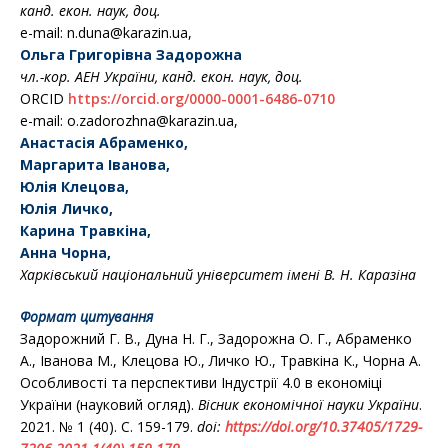
канд. екон. наук, доц.
e-mail: n.duna@karazin.ua,
Ольга Григорівна Задорожна
чл.-кор. АЕН України,
канд. екон. наук, доц.
ORCID
https://orcid.org/0000-0001-6486-0710
e-mail: o.zadorozhna@karazin.ua,
Анастасія Абраменко,
Маргарита Іванова,
Юлія Клецова,
Юлія Личко,
Карина Травкіна,
Анна Чорна,
Харківський національний університет імені В. Н. Каразіна
Формат цитування
Задорожний Г. В., Дуна Н. Г., Задорожна О. Г., Абраменко
А., Іванова М., Клецова Ю., Личко Ю., Травкіна К., Чорна А.
Особливості та перспективи Індустрії 4.0 в економіці
України (науковий огляд).
Вісник економічної науки України
.
2021. № 1 (40). С. 159-179.
doi:
https://doi.org/10.37405/1729-