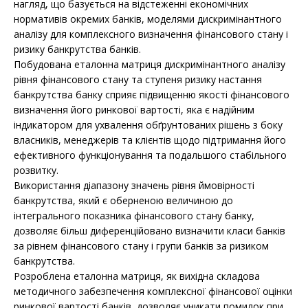
нагляд, що базується на відстеженні економічних
нормативів окремих банків, моделями дискримінантного
аналізу для комплексного визначення фінансового стану і
ризику банкрутства банків.
Побудована еталонна матриця дискримінантного аналізу
рівня фінансового стану та ступеня ризику настання
банкрутства банку сприяє підвищенню якості фінансового
визначення його ринкової вартості, яка є надійним
індикатором для ухвалення обґрунтованих рішень з боку
власників, менеджерів та клієнтів щодо підтримання його
ефективного функціонування та подальшого стабільного
розвитку.
Використання діапазону значень рівня ймовірності
банкрутства, який є оберненою величиною до
інтегрального показника фінансового стану банку,
дозволяє більш диференційовано визначити класи банків
за рівнем фінансового стану і групи банків за ризиком
банкрутства.
Розроблена еталонна матриця, як вихідна складова
методичного забезпечення комплексної фінансової оцінки
ринкової вартості банків, дозволяє уникати помилок при