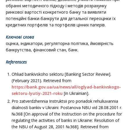
обранні методичного підходу і методів розрахунку
ринкової вартості конкретного банку та виявляти
потенційні банки-банкрути для детальної переоцінки їх
кредитних портфелів та портфелів цінних паперів.
Ключові слова
оцінка, індикатори, регуляторна політика, ймовірність
банкрутства, фінансовий стан, банк.
Referensces
Ohliad bankivskoho sektoru [Banking Sector Re­view].
(February 2021). Retrieved from
https://bank.gov.ua/ua/news/all/oglyad-bankivskogo-
sektoru-lyutiy-2021-roku
[in Ukrainian].
Pro zatverdzhennia Instruktsii pro poriadok re­huliuvannia
diialnosti bankiv v Ukraini: Postanova NBU vid 28.08.2001 r.
№368 [On approval of the Instruction on the procedure for
regulating the activities of banks in Ukraine: Resolution of
the NBU of August 28, 2001 №368]. Retrieved from