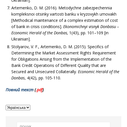
Ukrainian].
Artemenko, D. M. (2016). Metodychne zabezpe­chennia
kompleksnoi otsinky vartosti banku v kryzovykh umovakh
[Methodical maintenance of a complex estimation of cost
of bank in crisis conditions].
Ekonomichnyi visnyk Donbasu –
Economic
Herald of the
Donbas
,
1(43), рр. 101–109 [in
Ukrainian].
Stolyarov, V. F., Artemenko, D. M. (2015). Specifics of
Determining the Market Assessment Rights Requirement
for Obligations Arising from the Imple­mentation of the
Bank Credit Operations of Different Quality that are
Secured and Unsecured Collaterally.
Economic Herald of the
Donbas
, 4(42), рр. 105-110.
Повний текст
(
.pd
f
)