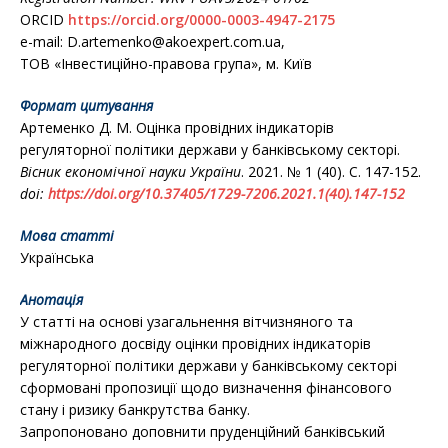
ORCID
https://orcid.org/0000-0003-4947-2175
e-mail: D.artemenko@akoexpert.com.ua,
ТОВ «Інвестиційно-правова група», м. Київ
Формат цитування
Артеменко Д. М. Оцінка провідних індикаторів
регуляторної політики держави у банківському секторі.
Вісник економічної науки України
. 2021. № 1 (40). С. 147-152.
doi:
https://doi.org/10.37405/1729-7206.2021.1(40).147-152
Мова статті
Українська
Анотація
У статті на основі узагальнення вітчизняного та
міжнародного досвіду оцінки провідних індикаторів
регуляторної політики держави у банківському секторі
сформовані пропозиції щодо визначення фінансового
стану і ризику банкрутства банку.
Запропоновано доповнити пруденційний банківський