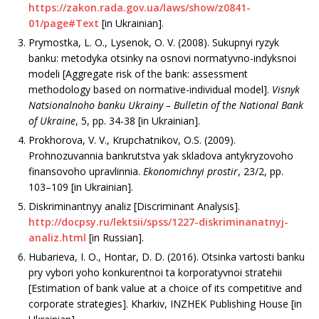
https://zakon.rada.gov.ua/laws/show/z0841-
01/page#Text
[in Ukrainian].
Prymostka, L. O., Lysenok, O. V. (2008). Sukupnyi ryzyk
banku: metodyka otsinky na osnovi normatyvno-indyksnoi
modeli [Aggregate risk of the bank: assessment
methodology based on normative-individual model].
Visnyk
Natsionalnoho banku Ukrainy – Bulletin of the National Bank
of Ukraine
, 5, рр. 34-38 [in Ukrainian].
Prokhorova, V. V., Krupchatnikov, O.S. (2009).
Prohnozuvannia bankrutstva yak skladova antykryzovoho
finansovoho upravlinnia.
Ekonomichnyi prostir
, 23/2, рр.
103–109 [in Ukrainian].
Diskriminantnyy analiz [Discriminant Analysis].
http://docpsy.ru/lektsii/spss/1227-diskriminanatnyj-
analiz.html
[in Russian].
Hubarieva, I. O., Hontar, D. D. (2016). Otsinka vartosti banku
pry vybori yoho konkurentnoi ta korporatyvnoi stratehii
[Estimation of bank value at a choice of its competitive and
corporate strategies]. Kharkiv, INZHEK Publishing House [in