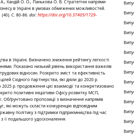
 А., Хандій О. О., Панькова О. В. Стратегічні напрями
Випу
ізнесу в Україні в умовах обмежених можливостей.
Випу
 (40). С. 80-86.
doi
:
https
://
doi
.
org
/10.37405/1729-
Випу
Випу
Випу
Випу
тва в Україні. Визначено зниження рейтингу легкості
Випу
ннями. Показано низький рівень використання важелів
Випу
-трудових відносин. Розкрито зміст та ефективність
ілей Східного партнерства, які діяли до 2020 р.
Випу
 2025 р. продовження цієї взаємодії та конкретизовано
Випу
зкрито позитивні ініціативи Офісу розвитку МСП,
ї. Обґрунтовано пропозиції з визначення напрямів
Випу
уг, які можуть скласти конкуренцію відповідним
Випу
ржавну політику з підтримки підприємництва під час
 з її подальшого удосконалення.
Випу
Випу