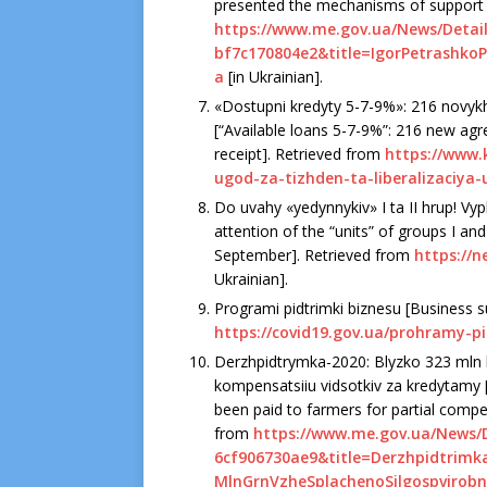
presented the mechanisms of support f
https://www.me.gov.ua/News/Detai
bf7c170804e2&title=IgorPetrashko
a
[in Ukrainian].
«Dostupni kredyty 5-7-9%»: 216 novykh
[“Available loans 5-7-9%”: 216 new agr
receipt]. Retrieved from
https://www.
ugod-za-tizhden-ta-liberalizaciya
Do uvahy «yedynnykiv» I ta II hrup! V
atten­tion of the “units” of groups I an
September]. Retrieved from
https://n
Ukrainian].
Programi pіdtrimki bіznesu [Business 
https://covid19.gov.ua/prohramy-p
Derzhpidtrymka-2020: Blyzko 323 mln 
kompensatsiiu vidsotkiv za kredytamy 
been paid to farmers for partial compe
from
https://www.me.gov.ua/News/
6cf906730ae9&title=Derzhpidtrimka
MlnGrnVzheSplachenoSilgospvirob