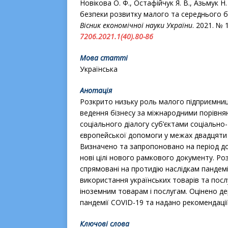
Новікова О. Ф., Остафійчук Я. В., Азьмук Н.
безпеки розвитку малого та середнього б
Вісник економічної науки України
. 2021. № 1
7206.2021.1(40).80-86
Мова статті
Українська
Анотація
Розкрито низьку роль малого підприємниц
ведення бізнесу за міжнародними порівня
соціального діалогу суб’єктами соціально
європейської допомоги у межах двадцяти ц
Визначено та запропоновано на період до
нові цілі нового рамкового документу. Ро
спрямовані на протидію наслідкам пандемі
використання українських товарів та посл
іноземним товарам і послугам. Оцінено де
пандемії COVID-19 та надано рекомендації
Ключові слова