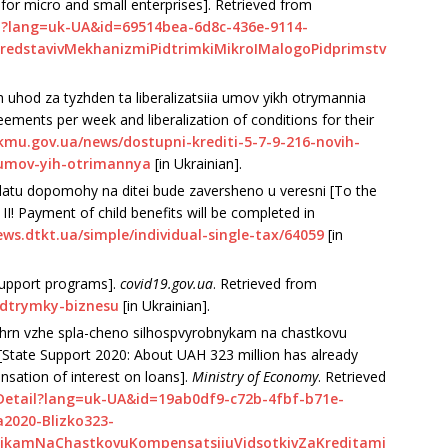
or micro and small enterprises]. Retrieved from
l?lang=uk-UA&id=69514bea-6d8c-436e-9114-
PredstavivMekhanizmiPidtrimkiMikroIMalogoPidprimstv
 uhod za tyzhden ta liberalizatsiia umov yikh otrymannia
eements per week and liberalization of conditions for their
kmu.gov.ua/news/dostupni-krediti-5-7-9-216-novih-
-umov-yih-otrimannya
[in Ukrainian].
yplatu dopomohy na ditei bude zaversheno u veresni [To the
d II! Payment of child benefits will be completed in
ews.dtkt.ua/simple/individual-single-tax/64059
[in
support prog­rams].
covid19.gov.ua
. Retrieved from
idtrymky-biznesu
[in Ukrainian].
hrn vzhe spla-cheno silhospvyrobnykam na chastkovu
[State Support 2020: About UAH 323 million has already
nsation of interest on loans].
Ministry of Economy
. Retrieved
Detail?lang=uk-UA&id=19ab0df9-c72b-4fbf-b71e-
2020-Blizko323-
nikamNaChastkovuKompensatsiiuVidsotkivZaKreditami