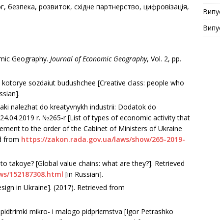
ог, безпека, розвиток, східне партнерство, цифровізація,
Випу
Випу
omic Geography.
Journal of Economic Geography
, Vol. 2, рр.
udi, kotorye sozdaiut budushchee [Creative class: people who
ssian].
yaki nalezhat do kreatyvnykh industrii: Dodatok do
4.04.2019 r. №265-r [List of types of economic activity that
lement to the order of the Cabinet of Ministers of Ukraine
ed from
https://zakon.rada.gov.ua/laws/show/265-2019-
to takoye? [Global value chains: what are they?]. Retrieved
ews/152187308.html
[in Rus­sian].
sign in Ukraine]. (2017). Retrieved from
pіdtrimki mіkro- і malogo pіdpriєmstva [Igor Petrashko