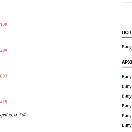
4100
ПОТ
Випу
328X
АРХ
9007
Випу
Випу
Випу
8415
Випу
аїни, м. Київ
Випу
Випу