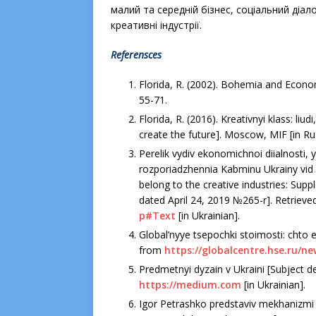
малий та середній бізнес, соціальний діал
креативні індустрії.
Referensces
Florida, R. (2002). Bohemia and Econ
55-71.
Florida, R. (2016). Kreativnyi klass: li
create the future]. Moscow, MIF [in Ru
Perelik vydiv ekonomichnoi diialnosti, 
rozporiadzhennia Kabminu Ukrainy vіd 2
belong to the creative industries: Supp
dated April 24, 2019 №265-r]. Retriev
р#Text
[in Ukrainian].
Global’nyye tsepochki stoimosti: chto e
from
https://globalcentre.hse.ru/n
Predmetnyi dyzain v Ukraini [Subject de
https://medium.com
[in Ukrainian].
Іgor Petrashko predstaviv mekhanіzmi 