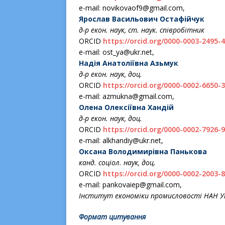
e-mail: novikovaof9@gmail.com,
Ярослав Васильович Остафійчук
д-р екон. наук, ст. наук. співробітник
ORCID
https://orcid.org/0000-0003-2495-
e-mail: ost_ya@ukr.net,
Надія Анатоліївна Азьмук
д-р екон. наук, доц.
ORCID
https://orcid.org/0000-0002-6650-
e-mail: azmukna@gmail.com,
Олена Олексіївна Хандій
д-р екон. наук, доц.
ORCID
https://orcid.org/0000-0002-7926-
e-mail: alkhandiy@ukr.net,
Оксана Володимирівна Панькова
канд. соціол. наук, доц.
ORCID
https://orcid.org/0000-0002-2003-
e-mail: pankovaiep@gmail.com,
Інститут економіки промисловості НАН Укр
Формат цитування