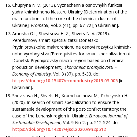
Chupryna N.M. (2013). Vyznachennia osnov­nykh funktsii
yadra khimichnoho klasteru Ukrainy [Determination of the
main functions of the core of the chemical cluster of
Ukraine].
Prometei
, Vol. 2 (41), pp. 67-72 [in Ukrainian].
Amosha O.I., Shevtsova H. Z., Shvets N. V. (2019).
Peredumovy smart-spetsializatsii Donetsko-
Prydniprovskoho makrorehionu na osnovi rozvytku khimich­
noho vyrobnytstva [Prerequisites for smart specialization of
Donetsk-Prydniprovsky macro-region based on chemical
production development].
Ekonomika promyslovosti –
Economy of Industry
, Vol. 3 (87), pp. 5-33. doi:
https://doi.org/10.15407/econindustry2019.03.005
[in
Ukrainian].
Shevtsova H., Shvets N., Kramchaninova M., Pchelynska H.
(2020). In search of smart specialization to ensure the
sustainable development of the post-conflict territory: the
case of the Luhansk region in Ukraine.
European Journal of
Sustainable Development
, Vol. 9 No 2, pp. 512-524. doi:
https://doi.org/10.14207/ejsd.2020.v9n2p512