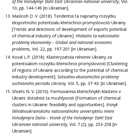
of the Volodymyr Dahl East Ukrainian national university
, Vol.
10, pp. 144-149 [in Ukrainian].
Maslosh O. V. (2018). Tendentsii ta napriamy rozvytku
eksportnoho potentsialu khimichnoi promyslo­vosti Ukrainy
[Trends and directions of development of exports potential
of chemical industry of Ukraine].
Hlobalni ta natsionalni
problemy ekonomiky – Global and national economic
problems
, Vol. 22, pp. 197-201 [in Ukrainian].
Koval L.P. (2018). Klasteryzatsiia rehioniv Ukra­iny za
potentsialom rozvytku khimichnoi promyslovosti [Clustering
of regions of Ukraine according to the potential of chemical
industry development].
Sotsialno-ekonomichni problemy
suchasnoho periodu Ukrainy
. Vol. 5, pp. 37-43. [in Ukrainian].
Shvets N. V. (2010). Formuvannia khimichnykh klasteriv v
Ukraini: dotsilnist ta mozhlyvosti [Formation of chemical
clusters in Ukraine: feasibility and opportunities].
Visnyk
Skhidnoukrainskoho natsionalnoho universytetu imeni
Volodymyra Dalia – Visnik of the Volodymyr Dahl East
Ukrainian national university
, Vol. 7 (2), pp. 253-258 [in
Ukrainian].