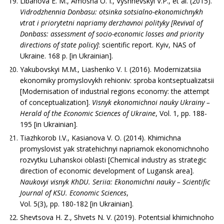
Libanova E. M., Amosha O. I., Vyshnevskyi V.P., et al. (2015).
Vidrodzhennia Donbasu: otsinka sotsialno-ekonomichnykh
vtrat i priorytetni napriamy derzhavnoi polityky [Revival of
Donbass: assessment of socio-economic losses and priority
directions of state policy]
: scientific report. Kyiv, NAS of
Ukraine. 168 p. [in Ukrainian].
Yakubovskyi M.M., Liashenko V. I. (2016). Modernizatsiia
ekonomiky promyslovykh rehioniv: sproba kontseptualizatsii
[Modernisation of industrial regions economy: the attempt
of conceptualization].
Visnyk ekonomichnoi nauky Ukrainy –
Herald of the Economic Sciences of Ukraine
, Vol. 1, pp. 188-
195 [in Ukrainian].
Tiazhkorob I.V., Kasianova V. O. (2014). Khi­michna
promyslovist yak stratehichnyi napriamok eko­nomichnoho
rozvytku Luhanskoi oblasti [Chemical industry as strategic
direction of economic development of Lugansk area].
Naukovyi visnyk KhDU. Seriia: Ekonomichni nauky – Scientific
Journal of KSU. Economic Sciences
,
Vol. 5(3), pp. 180-182 [in Ukrainian].
Shevtsova H. Z., Shvets N. V. (2019). Potentsial khimichnoho