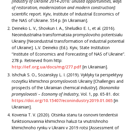
[Industry of Ukraine 2014-2016: unused opportunities, ways
of restoration, modernization and modern construction]
:
scientific report. Kyiv, Institute of Industrial Economics of
the NAS of Ukraine. 554 p. [in Ukrainian].
Deineko L. V., Shovkun I. A., Sheludko E. I., et al. (2016).
Neoindustrialna transformatsiia promyslovoho potentsialu
Ukrainy [Neoindustrial transformation of industrial potential
of Ukraine]. L.V. Deineko (Ed.). Kyiv, State Institution
“Institute of Economics and Forecasting of NAS of Ukraine”.
278 p. Retrieved from http:
http://ief.org.ua/docs/mg/277.pdf
[in Ukrainian].
Ishchuk S. O., Sozanskyy L. I. (2019). Vyklyky ta perspektyvy
rozvytku khimichnoi promyslovosti Ukrainy [Challenges and
prospects of the Ukrainian chemical industry].
Ekonomika
promyslovosti – Economy of Industry
, Vol. 1, pp. 65-81. doi:
https://doi.org/10.15407/econindustry2019.01.065
[in
Ukrainian].
Kovenia T. V. (2020). Otsinka stanu ta osnovni tendentsii
funktsionuvannia khimichnoi haluzi ta vnutrishnoho
khimichnoho rynku v Ukraini v 2019 rotsi [Assessment of