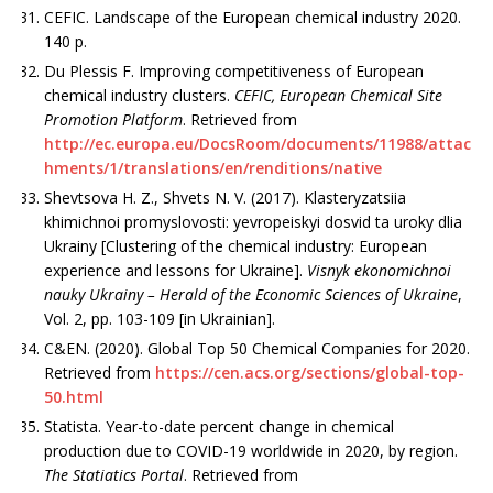
CEFIC. Landscape of the European chemical industry 2020.
140 p.
Du Plessis F. Improving competitiveness of European
chemical industry clusters.
CEFIC, European Chemical Site
Promotion Platform
. Retrieved from
http://ec.europa.eu/DocsRoom/documents/11988/attac
hments/1/translations/en/renditions/native
Shevtsova H. Z., Shvets N. V. (2017). Klaste­ryzatsiia
khimichnoi promyslovosti: yevropeiskyi dosvid ta uroky dlia
Ukrainy [Clustering of the chemical industry: European
experience and lessons for Ukraine].
Visnyk ekonomichnoi
nauky Ukrainy – Herald of the Economic Sciences of Ukraine
,
Vol. 2, pp. 103-109 [in Ukrainian].
C&EN. (2020). Global Top 50 Chemical Com­panies for 2020.
Retrieved from
https://cen.acs.org/sections/global-top-
50.html
Statista. Year-to-date percent change in chemical
production due to COVID-19 worldwide in 2020, by region.
The Statiatics Portal
. Retrieved from