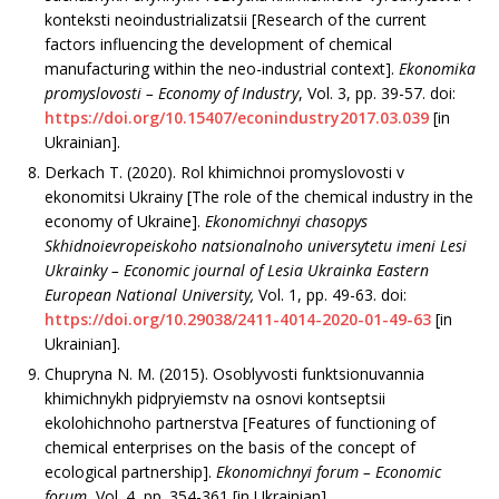
konteksti neoindustrializatsii [Research of the current
factors influencing the development of chemical
manufacturing within the neo-industrial context].
Ekono­mika
promyslovosti – Economy of Industry
, Vol. 3, pp. 39-57. doi:
https://doi.org/10.15407/econindustry2017.03.039
[in
Ukrainian].
Derkach T. (2020). Rol khimichnoi promyslovosti v
ekonomitsi Ukrainy [The role of the chemical industry in the
economy of Ukraine].
Ekonomichnyi chasopys
Skhidnoievropeiskoho natsionalnoho universytetu imeni Lesi
Ukrainky – Economic journal of Lesia Ukrainka Eastern
European National University,
Vol. 1, pp. 49-63. doi:
https://doi.org/10.29038/2411-4014-2020-01-49-63
[in
Ukrainian].
Chupryna N. M. (2015). Osoblyvosti funktsio­nuvannia
khimichnykh pidpryiemstv na osnovi kontseptsii
ekolohichnoho partnerstva [Features of functioning of
chemical enterprises on the basis of the concept of
ecological partnership].
Ekonomichnyi forum – Economic
forum
, Vol. 4, pp. 354-361 [in Ukrainian].