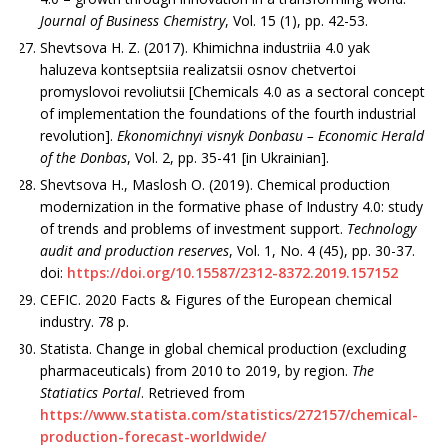
Journal of Business Chemistry
, Vol. 15 (1), pp. 42-53.
Shevtsova H. Z. (2017). Khimichna industriia 4.0 yak
haluzeva kontseptsiia realizatsii osnov chetvertoi
promyslovoi revoliutsii [Chemicals 4.0 as a sectoral concept
of implementation the foundations of the fourth industrial
revolution].
Ekonomichnyi visnyk Donbasu – Economic Herald
of the Donbas
, Vol. 2, pp. 35-41 [in Ukrainian].
Shevtsova H., Maslosh O. (2019). Chemical production
modernization in the formative phase of Industry 4.0: study
of trends and problems of investment support.
Technology
audit and production reserves
, Vol. 1, Nо. 4 (45), pp. 30-37.
doi:
https://doi.org/10.15587/2312-8372.2019.157152
CEFIC. 2020 Facts & Figures of the European chemical
industry. 78 p.
Statista. Change in global chemical production (excluding
pharmaceuticals) from 2010 to 2019, by region.
The
Statiatics Portal
. Retrieved from
https://www.statista.com/statistics/272157/chemical-
production-forecast-worldwide/