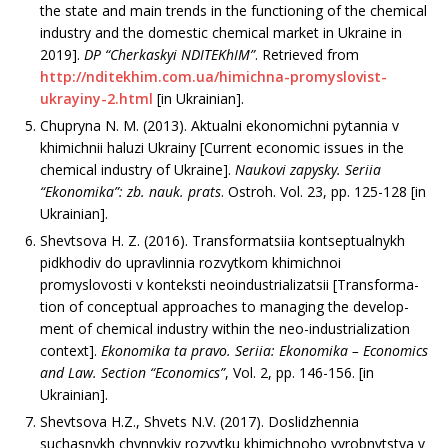
the state and main trends in the functioning of the chemical
industry and the domestic chemical market in Ukraine in
2019].
DP “Cherkaskyi NDITEKhIM”
. Retrieved from
http://nditekhim.com.ua/himichna-promyslovist-
ukrayiny-2.html
[in Ukrainian].
Chupryna N. M. (2013). Aktualni ekonomichni pytannia v
khimichnii haluzi Ukrainy [Current economic issues in the
chemical industry of Ukraine].
Naukovi zapysky. Seriia
“Ekonomika”: zb. nauk. prats
. Ostroh. Vol. 23, pp. 125-128 [in
Ukrainian].
Shevtsova H. Z. (2016). Transformatsiia kontsep­tualnykh
pidkhodiv do upravlinnia rozvytkom khimichnoi
promyslovosti v konteksti neoindustrializatsii [Transforma­
tion of conceptual approaches to managing the develop­
ment of chemical industry within the neo-industrialization
context].
Ekonomika ta pravo. Seriia: Ekonomika – Economics
and Law. Section “Economics”
, Vol. 2, pp. 146-156. [in
Ukrainian].
Shevtsova H.Z., Shvets N.V. (2017). Doslidzhen­nia
suchasnykh chynnykiv rozvytku khimichnoho vyrob­nytstva v