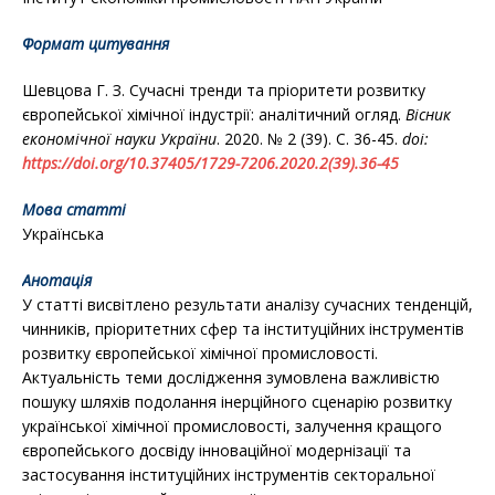
Формат цитування
Шевцова Г. З. Cучасні тренди та пріоритети розвитку
європейської хімічної індустрії: аналітичний огляд.
Вісник
економічної науки України
. 2020. № 2 (39). С. 36-45.
doi
:
https
://
doi
.
org
/10.37405/1729-7206.2020.2(39).36-45
Мова статті
Українська
Анотація
У статті висвітлено результати аналізу сучасних тенденцій,
чинників, пріоритетних сфер та інституційних інструментів
розвитку європейської хімічної промисловості.
Актуальність теми дослідження зумовлена важливістю
пошуку шляхів подолання інерційного сценарію розвитку
української хімічної промисловості, залучення кращого
європейського досвіду інноваційної модернізації та
застосування інституційних інструментів секторальної