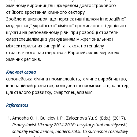
хімічному виробництві і джерелом довгострокового
стійкого зростання хімічного сектору.
Зроблено висновок, що перспективні шляхи інноваційної
модернізації української хімічної промисловості доцільно
шукати на регіональному рівні при розробці стратегій
смартспеціалізації з урахуванням міжрегіональних і
міжсекторальних синергій, а також потенціалу
стратегічного партнерства з Європейською мережею
хімічних регіонів.
Ключові слова
європейська хімічна промисловість, хімічне виробництво,
інноваційний розвиток, конкурентоспроможність, кластер,
цілі сталого розвитку, смартспеціалізація.
Referensces
Amosha O. I., Bulieiev I. P., Zaloznova Yu. S. (Eds.). (2017).
Promyslovist Ukrainy 2014-2016: nevykorys­tani mozhlyvosti,
shliakhy vidnovlennia, modernizatsii ta suchasnoi rozbudovy