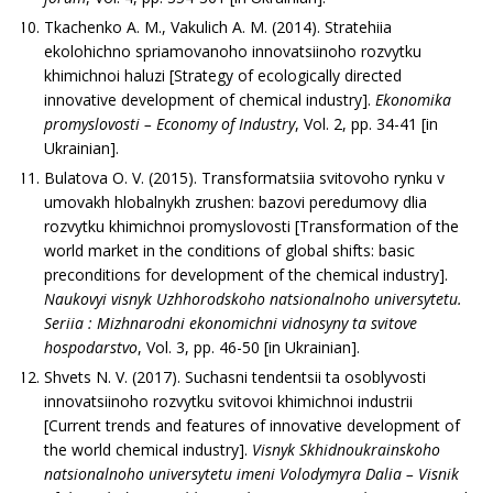
Tkachenko A. M., Vakulich A. M. (2014). Strate­hiia
ekolohichno spriamovanoho innovatsiinoho rozvytku
khimichnoi haluzi [Strategy of ecologically directed
innovative development of chemical industry].
Ekonomika
promyslovosti – Economy of Industry
, Vol. 2, pp. 34-41 [in
Ukrainian].
Bulatova O. V. (2015). Transformatsiia svitovoho rynku v
umovakh hlobalnykh zrushen: bazovi peredumovy dlia
rozvytku khimichnoi promyslovosti [Transformation of the
world market in the conditions of global shifts: basic
preconditions for development of the chemical industry].
Naukovyi visnyk Uzhhorodskoho natsionalnoho universytetu.
Seriia : Mizhnarodni ekonomichni vidnosyny ta svitove
hospodarstvo
, Vol. 3, pp. 46-50 [in Ukrainian].
Shvets N. V. (2017). Suchasni tendentsii ta osoblyvosti
innovatsiinoho rozvytku svitovoi khimichnoi industrii
[Current trends and features of innovative development of
the world chemical industry].
Visnyk Skhidnoukrainskoho
natsionalnoho universytetu imeni Volodymyra Dalia – Visnik