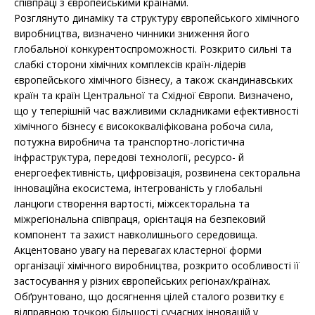
співпраці з європейськими країнами.
Розглянуто динаміку та структуру європейського хімічного
виробництва, визначено чинники зниження його
глобальної конкурентоспроможності. Розкрито сильні та
слабкі сторони хімічних комплексів країн-лідерів
європейського хімічного бізнесу, а також скандинавських
країн та країн Центральної та Східної Європи. Визначено,
що у теперішній час важливими складниками ефективності
хімічного бізнесу є висококваліфікована робоча сила,
потужна виробнича та транспортно-логістична
інфраструктура, передові технології, ресурсо- й
енергоефективність, цифровізація, розвинена секторальна
інноваційна екосистема, інтегрованість у глобальні
ланцюги створення вартості, міжсекторальна та
міжрегіональна співпраця, орієнтація на безпековий
компонент та захист навколишнього середовища.
Акцентовано увагу на перевагах кластерної форми
організації хімічного виробництва, розкрито особливості її
застосування у різних європейських регіонах/країнах.
Обґрунтовано, що досягнення цілей сталого розвитку є
відправною точкою більшості сучасних інновацій у