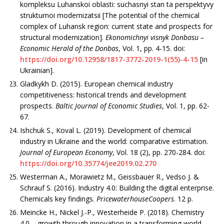
kompleksu Luhanskoi oblasti: suchasnyi stan ta perspektyvy
strukturnoi modernizatsii [The potential of the chemical
complex of Luhansk region: current state and prospects for
structural modernization].
Ekonomichnyi visnyk Donbasu –
Economic Herald of the Donbas
, Vol. 1, pp. 4-15. doi:
https://doi.org/10.12958/1817-3772-2019-1(55)-4-15
[in
Ukrainian].
Gladkykh D. (2015). European chemical industry
competitiveness: historical trends and development
prospects.
Baltic Journal of Economic Studies
, Vol. 1, pp. 62-
67.
Ishchuk S., Koval L. (2019). Development of chemical
industry in Ukraine and the world: comparative estimation.
Journal of European Economy
, Vol. 18 (2), pp. 270-284. doi:
https://doi.org/10.35774/jee2019.02.270
Westerman A., Morawietz M., Geissbauer R., Vedso J. &
Schrauf S. (2016). Industry 4.0: Building the digital enterprise.
Chemicals key findings.
Price­waterhouseCoopers
. 12 p.
Meincke H., Nickel J.-P., Westerheide P. (2018). Chemistry
4.0 – growth through innovation in a transforming world.