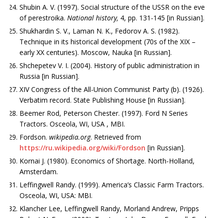
Shubin A. V. (1997). Social structure of the USSR on the eve
of perestroika.
National history,
4, рр. 131-145 [in Russian].
Shukhardin S. V., Laman N. K., Fedorov A. S. (1982).
Technique in its historical development (70s of the XIX –
early XX centuries). Moscow, Nauka [in Russian].
Shchepetev V. I. (2004). History of public administration in
Russia [in Russian].
XIV Congress of the All-Union Communist Party (b). (1926).
Verbatim record. State Publishing House [in Russian].
Beemer Rod, Peterson Chester. (1997). Ford N Series
Tractors. Osceola, WI, USA , MBI.
Fordson.
wikipedia.org
. Retrieved from
https://ru.wikipedia.org/wiki/Fordson
[in Russian].
Kornai J. (1980). Economics of Shortage. North-Holland,
Amsterdam.
Leffingwell Randy. (1999). America’s Classic Farm Tractors.
Osceola, WI, USA: MBI.
Klancher Lee, Leffingwell Randy, Morland Andrew, Pripps