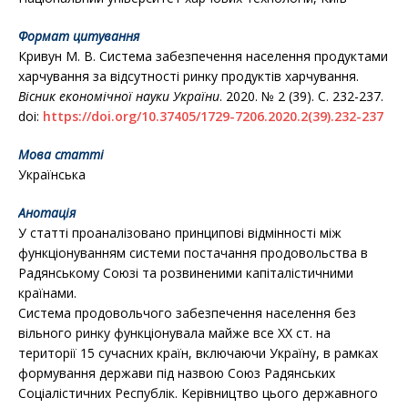
Формат цитування
Кривун М. В. Система забезпечення населення продуктами
харчування за відсутності ринку продуктів харчування.
Вісник економічної науки України
. 2020. № 2 (39). С. 232-237.
doi:
https://doi.org/10.37405/1729-7206.2020.2(39).232-237
Мова статті
Українська
Анотація
У статті проаналізовано принципові відмінності між
функціонуванням системи постачання продовольства в
Радянському Союзі та розвиненими капіталістичними
країнами.
Система продовольчого забезпечення населення без
вільного ринку функціонувала майже все ХХ ст. на
території 15 сучасних країн, включаючи Україну, в рамках
формування держави під назвою Союз Радянських
Соціалістичних Республік. Керівництво цього державного