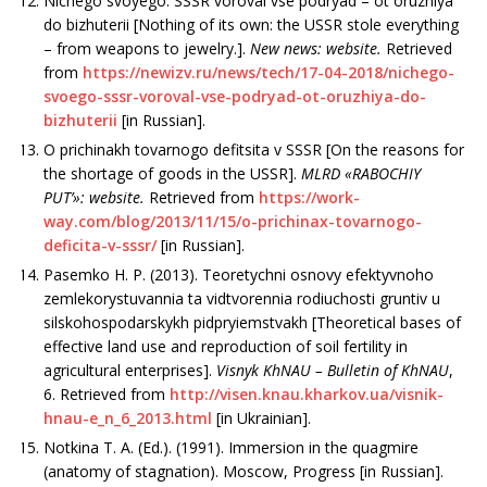
Nichego svoyego: SSSR voroval vse podryad – ot oruzhiya
do bizhuterii [Nothing of its own: the USSR stole everything
– from weapons to jewelry.].
New news: website.
Retrieved
from
https://newizv.ru/news/tech/17-04-2018/nichego-
svoego-sssr-voroval-vse-podryad-ot-oruzhiya-do-
bizhuterii
[in Russian].
O prichinakh tovarnogo defitsita v SSSR [On the reasons for
the shortage of goods in the USSR].
MLRD «RABOCHIY
PUT’»:
website.
Retrieved from
https://work-
way.com/blog/2013/11/15/o-prichinax-tovarnogo-
deficita-v-sssr/
[in Russian].
Pasemko H. P. (2013). Teoretychni osnovy efek­tyvnoho
zemlekorystuvannia ta vidtvorennia rodiuchosti gruntiv u
silskohospodarskykh pidpryiemstvakh [Theoretical bases of
effective land use and reproduction of soil fertility in
agricultural enterprises].
Visnyk KhNAU – Bulletin of KhNAU
,
6. Retrieved from
http://visen.knau.kharkov.ua/visnik-
hnau-e_n_6_2013.html
[in Ukrainian].
Notkina T. A. (Ed.). (1991). Immersion in the quagmire
(anatomy of stagnation). Moscow, Progress [in Russian].