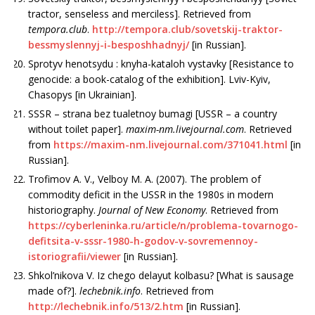
tractor, senseless and merciless]. Retrieved from
tempora.club
.
http://tempora.club/sovetskij-traktor-
bessmyslennyj-i-besposhhadnyj/
[in Russian].
Sprotyv henotsydu : knyha-kataloh vystavky [Resistance to
genocide: a book-catalog of the exhibition]. Lviv-Kyiv,
Chasopys [in Ukrainian].
SSSR – strana bez tualetnoy bumagi [USSR – a country
without toilet paper].
maxim-nm.livejournal.com
. Retrieved
from
https://maxim-nm.livejournal.com/371041.html
[in
Russian].
Trofimov A. V., Velboy M. A. (2007). The problem of
commodity deficit in the USSR in the 1980s in modern
historiography.
Journal of New Economy
. Retrieved from
https://cyberleninka.ru/article/n/problema-tovarnogo-
defitsita-v-sssr-1980-h-godov-v-sovremennoy-
istoriografii/viewer
[in Russian].
Shkol’nikova V. Iz chego delayut kolbasu? [What is sausage
made of?].
lechebnik
.
info
. Retrieved from
http://lechebnik.info/513/2.htm
[in Russian].