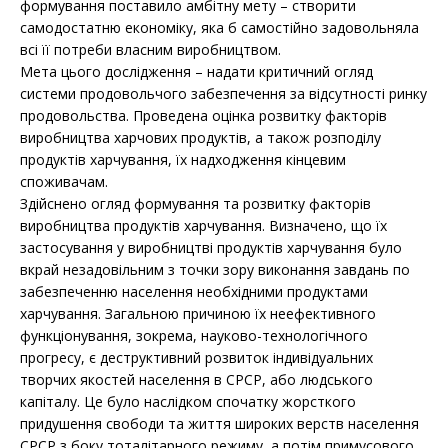
формування поставило амбітну мету – створити
самодостатню економіку, яка б самостійно задовольняла
всі її потреби власним виробництвом.
Мета цього дослідження – надати критичний огляд
системи продовольчого забезпечення за відсутності ринку
продовольства. Проведена оцінка розвитку факторів
виробництва харчових продуктів, а також розподілу
продуктів харчування, їх надходження кінцевим
споживачам.
Здійснено огляд формування та розвитку факторів
виробництва продуктів харчування. Визначено, що їх
застосування у виробництві продуктів харчування було
вкрай незадовільним з точки зору виконання завдань по
забезпеченню населення необхідними продуктами
харчування. Загальною причиною їх неефективного
функціонування, зокрема, науково-технологічного
прогресу, є деструктивний розвиток індивідуальних
творчих якостей населення в СРСР, або людського
капіталу. Це було наслідком спочатку жорсткого
придушення свободи та життя широких верств населення
СРСР з боку тоталітарного режиму, а потім примусового