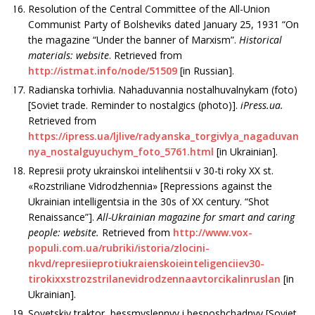
Resolution of the Central Committee of the All-Union
Communist Party of Bolsheviks dated January 25, 1931 “On
the magazine “Under the banner of Marxism”.
Historical
materials: website
. Retrieved from
http://istmat.info/node/51509
[in Russian].
Radianska torhivlia. Nahaduvannia nostalhu­valnykam (foto)
[Soviet trade. Reminder to nostalgics (photo)].
iPress
.
ua
.
Retrieved from
https://ipress.ua/ljlive/radyanska_torgivlya_nagaduvan
nya_nostalguyuchym_foto_5761.html
[in Ukrainian].
Represii proty ukrainskoi intelihentsii v 30-ti roky XX st.
«Rozstriliane Vidrodzhennia» [Repressions against the
Ukrainian intelligentsia in the 30s of XX century. “Shot
Renaissance”].
All-Ukrainian magazine for smart and caring
people: website.
Retrieved from
http://www.vox-
populi.com.ua/rubriki/istoria/zlocini-
nkvd/represiieprotiukraienskoieinteligenciiev30-
tirokixxstrozstrilanevidrodzennaavtorcikalinruslan
[in
Ukrainian].
Sovetskiy traktor, bessmyslennyy i besposhchad­nyy [Soviet