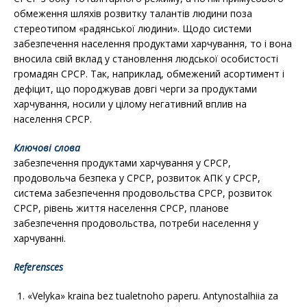
обмеження шляхів розвитку талантів людини поза
стереотипом «радянської людини». Щодо системи
забезпечення населення продуктами харчування, то і вона
вносила свій вклад у становлення людської особистості
громадян СРСР. Так, наприклад, обмежений асортимент і
дефіцит, що породжував довгі черги за продуктами
харчування, носили у цілому негативний вплив на
населення СРСР.
Ключові слова
забезпечення продуктами харчування у СРСР,
продовольча безпека у СРСР, розвиток АПК у СРСР,
система забезпечення продовольства СРСР, розвиток
СРСР, рівень життя населення СРСР, планове
забезпечення продовольства, потреби населення у
харчуванні.
Referensces
«Velyka» kraina bez tualetnoho paperu. Antynostalhiia za