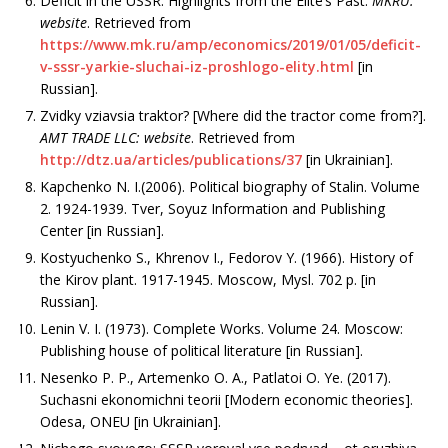
Deficit in the USSR: Highlights from the Elite’s Past.
MKRU:
website
. Retrieved from
https://www.mk.ru/amp/economics/2019/01/05/deficit-
v-sssr-yarkie-sluchai-iz-proshlogo-elity.html
[in
Russian].
Zvidky vziavsia traktor? [Where did the tractor come from?].
AMT TRADE LLC: website
. Retrieved from
http://dtz.ua/articles/publications/37
[in Ukrainian].
Kapchenko N. I.(2006). Political biography of Stalin. Volume
2. 1924-1939. Tver, Soyuz Information and Publishing
Center [in Russian].
Kostyuchenko S., Khrenov I., Fedorov Y. (1966). History of
the Kirov plant. 1917-1945. Moscow, Mysl. 702 p. [in
Russian].
Lenin V. I. (1973). Complete Works. Volume 24. Moscow:
Publishing house of political literature [in Russian].
Nesenko P. P., Artemenko O. A., Patlatoi O. Ye. (2017).
Suchasni ekonomichni teorii [Modern economic theories].
Odesa, ONEU [in Ukrainian].