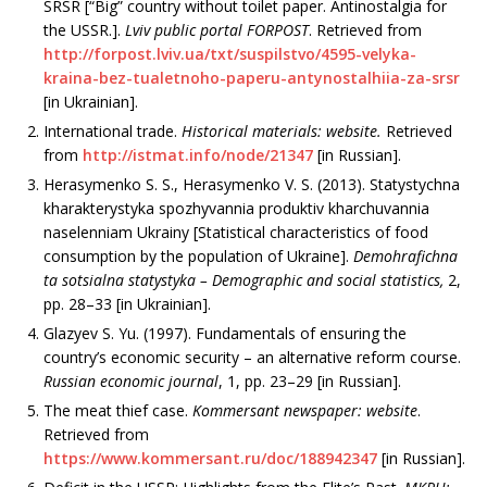
SRSR [“Big” country without toilet paper. Antinostalgia for
the USSR.].
Lviv public portal FORPOST
. Retrieved from
http://forpost.lviv.ua/txt/suspilstvo/4595-velyka-
kraina-bez-tualetnoho-paperu-antynostalhiia-za-srsr
[in Ukrainian].
International trade.
Historical materials: website.
Retrieved
from
http://istmat.info/node/21347
[in Rus­sian].
Herasymenko S. S., Herasymenko V. S. (2013). Statystychna
kharakterystyka spozhyvannia produktiv khar­chuvannia
naselenniam Ukrainy [Statistical characteristics of food
consumption by the population of Ukraine].
Demohrafichna
ta sotsialna statystyka – Demographic and social statistics,
2,
рр. 28–33 [in Ukrainian].
Glazyev S. Yu. (1997). Fundamentals of ensuring the
country’s economic security – an alternative reform course.
Russian economic journal
, 1, рр. 23–29 [in Russian].
The meat thief case.
Kommersant newspaper: website
.
Retrieved from
https://www.kommersant.ru/doc/188942347
[in Russian].