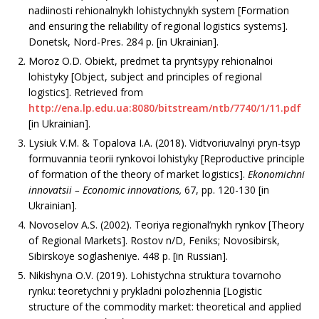
nadiinosti rehionalnykh lohistychnykh system [Formation
and ensuring the reliability of regional logistics systems].
Donetsk, Nord-Pres. 284 р. [in Ukrainian].
Moroz O.D. Obiekt, predmet ta pryntsypy rehionalnoi
lohistyky [Object, subject and principles of regional
logistics]. Retrieved from
http://ena.lp.edu.ua:8080/bitstream/ntb/7740/1/11.pdf
[in Ukrainian].
Lysіuk V.M. & Topalova I.A. (2018). Vidtvoriuvalnyi pryn-tsyp
formuvannia teorii rynkovoi lohistyky [Reproductive principle
of formation of the theory of market logistics].
Ekonomichni
innovatsii
– Economic innovations,
67, рр. 120-130 [in
Ukrainian].
Novoselov A.S. (2002). Teoriya regional’nykh rynkov [Theory
of Regional Markets]. Rostov n/D, Feniks; Novosibirsk,
Sibirskoye soglasheniye. 448 р. [in Russian].
Nikishyna O.V. (2019). Lohistychna struktura tovarnoho
rynku: teoretychni y prykladni polozhennia [Logistic
structure of the commodity market: theoretical and applied