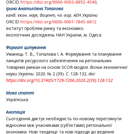
ORCID
https://doi.org/0000-0002-8852-4540
;
Ірина Анатоліївна Топалова
канд. екон. наук, доцент,
чл.-кор. АЕН України
ORCID
https://doi.org/0000-0001-7845-6612
Інститут проблем ринку та економіко-
екологічних досліджень НАН України, м. Одеса
Формат цитування
Уманець Т. В., Топалова І. А. Формування та планування
ланцюгів ресурсного забезпечення на регіональних
товарних ринках на основі SCOR-моделі.
Вісник економічної
науки України
. 2020. № 2 (39). С. 128-132.
doi
:
https
://
doi
.
org
/10.37405/1729-7206.2020.2(39).128-132
Мова статті
Українська
Анотація
Сьогодення диктує необхідність по-новому переглянути
відносини між учасниками (суб’єктами) регіональної
економіки. Нові тенденції та нові підходи до ведення