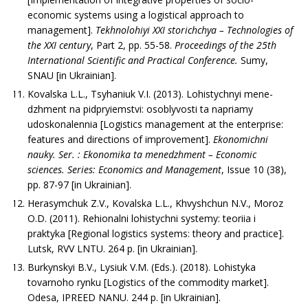
economic systems using a logistical approach to
management].
Tekhnolohiyi
ХХ
I
storichchya
– Technologies of
the XXI century
, Part 2, рр. 55-58.
Proceedings of the 25th
International Scientific and Practical Conference.
Sumy,
SNAU [in Ukrainian].
Kovalska L.L., Tsyhaniuk V.I. (2013). Lohistychnyi mene-
dzhment na pidpryiemstvi: osoblyvosti ta napriamy
udoskonalennia [Logistics management at the enterprise:
features and directions of improvement].
Ekonomichni
nauky. Ser. : Ekonomika ta menedzhment – Economic
sciences. Series: Economics and Management
, Issue 10 (38),
рр. 87-97 [in Ukrainian].
Herasymchuk Z.V., Kovalska L.L., Khvyshchun N.V., Moroz
O.D. (2011). Rehionalni lohistychni systemy: teoriia i
praktyka [Regional logistics systems: theory and practice].
Lutsk, RVV LNTU. 264 р. [in Ukrainian].
Burkynskyi B.V., Lysiuk V.M. (Eds.). (2018). Lohistyka
tovarnoho rynku [Logistics of the commodity market].
Odesa, IPREED NANU. 244 р. [in Ukrainian].