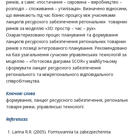
ринків, а саме: «постачання – сировина – виробництво –
розподіл – споживання – утилізація». Визначено відносини,
що виникають під час бізнес-процесу між учасниками
ланцюгів ресурсного забезпечення регіональних товарних
ринків за моделлю «3D: простір – час – рух».
Охарактеризовано процес планування та формування
ланцюгів ресурсного забезпечення регіональних товарних
ринків з позиції інтегрованого планування. Рекомендовано
на базі узагальнення сучасних управлінських технологій за
моделлю – «Потокова діаграма SCOR» у майбутньому
сформувати ланцюг ресурсного забезпечення
регіонального та міжрегіонального відповідального
співробітництва.
Ключові слова
формування, ланцюг ресурсного забезпечення, регіональні
товарні ринки, управлінські технології.
Referensces
Larina R.R. (2005). Formuvannia ta zabezpe­chennia