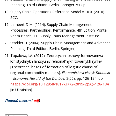
Planning. Third Edition. Berlin: Springer. 512 р.
Supply Chain Operations Reference Model v 10.0. (2010).
SCC.
Lambert D.M. (2014). Supply Chain Management:
Processes, Partnerships, Performance, 4th Edition. Ponte
Vedra Beach, FL: Supply Chain Management Institute.
Stadtler H. (2004). Supply Chain Management and Advanced
Planning. Third Edition. Berlin, Springer,
Topalova, I.A. (2019). Teoretychni osnovy formuvannya
lohistychnykh lantsyuhiv rehionalʹnykh tovarnykh rynkiv
[Theoretical bases of formation of logistic chains of
regional commodity markets].
Ekonomichnyi visnyk Donbasu
–
Economic
Herald of the
Donbas
, 2(56), рр. 126-134. doi:
https://doi.org/10.12958/1817-3772-2019-2(56)-126-134
[in Ukrainian].
Повний текст
(
.pd
f
)