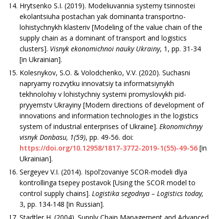
Hrytsenko S.I. (2019). Modeliuvannia systemy tsinnostei
ekolantsiuha postachan yak dominanta transportno-
lohistychnykh klasteriv [Modeling of the value chain of the
supply chain as a dominant of transport and logistics
clusters].
Visnyk ekonomichnoi nauky Ukrainy
, 1, рр. 31-34
[in Ukrainian].
Kolesnykov, S.O. & Volodchenko, V.V. (2020). Suchasni
napryamy rozvytku innovatsiy ta informatsiynykh
tekhnolohiy v lohistychniy systemi promyslovykh pid­
pryyemstv Ukrayiny [Modern directions of development of
innovations and information technologies in the logistics
system of industrial enterprises of Ukraine].
Ekonomichnyy
visnyk Donbasu
,
1(59)
, рр. 49-56. doi:
https://doi.org/10.12958/1817-3772-2019-1(55)-49-56
[in
Ukrainian].
Sergeyev V.I. (2014). Ispol’zovaniye SCOR-modeli dlya
kontrollinga tsepey postavok [Using the SCOR model to
control supply chains].
Logistika segodnya
– Logistics today,
3, рр. 134-148 [in Russian].
Stadtler H. (2004). Supply Chain Management and Advanced