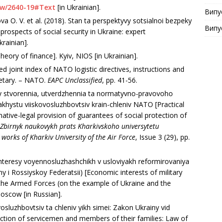
ow/2640-19#Text
[in Ukrainian].
Випу
a O. V. et al. (2018). Stan ta perspektyvy sotsialnoi bezpeky
Випу
 prospects of social security in Ukraine: expert
rainian].
Theory of finance]. Kyiv, NIOS [in Ukrainian].
llied joint index of NATO logistic directives, instructions and
retary. – NATO.
EAPC
Unclassified
, рр. 41-56.
ty stvoren­nia, utverdzhennia ta normatyvno-pravovoho
akhystu viiskovosluzhbovtsiv krain-chleniv NATO [Practical
ative-legal provision of guarantees of social protection of
Zbirnyk naukovykh prats Kharkivskoho universytetu
c works of Kharkiv University of the Air Force
, Issue 3 (29), рр.
interesy voyennosluzhashchikh v usloviyakh reformirovaniya
y i Rossiyskoy Federatsii) [Economic interests of military
 the Armed Forces (on the example of Ukraine and the
scow [in Russian].
vo­sluzhbovtsiv ta chleniv yikh simei: Zakon Ukrainy vid
tection of servicemen and members of their families: Law of