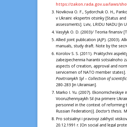
https://zakon.rada.gov.ua/laws/sh
Novikova O. F., Sydorchuk O. H., Pankov
v Ukraini: ekspertni otsinky [Status and
assessments]. Lviv, LRIDU NADU [in Uk
Vasylyk O. D. (2003)/ Teoriia finansiv [
Allied joint publication (AJP). (2003). A
manuals, study draft. Note by the sec
Korolov S. S. (2011). Praktychni aspek
zabezpe­chennia harantii sotsialnoho z
aspects of creation, approval and norm
servicemen of NATO member states].
Povitrianykh Syl – Collection of scientifi
280-283 [in Ukrainian].
Marko I. Yu. (2007). Ekonomicheskiye 
Vooruzhennyaykh Sil (na primere Ukrain
personnel in the context of reforming
Russian Federation)].
Doctor’s
thesis.
Mo
Pro sotsialnyi i pravovyi zakhyst viisko
20.12.1991 r. [On social and legal pro