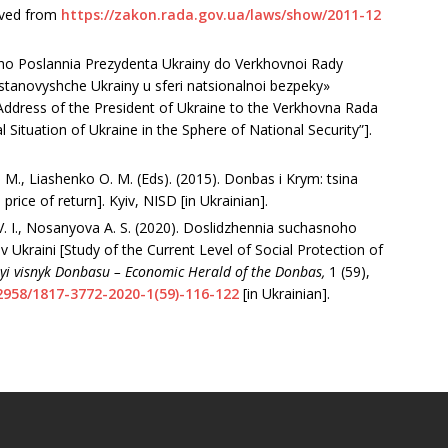
eved from
https://zakon.rada.gov.ua/laws/show/2011-12
o Pos­lannia Prezydenta Ukrainy do Verkhovnoi Rady
 stanovyshche Ukrainy u sferi natsionalnoi bezpeky»
y Address of the President of Ukraine to the Verkhovna Rada
l Situation of Ukraine in the Sphere of National Security”].
E. M., Liashenko O. M. (Eds). (2015). Donbas i Krym: tsina
ice of return]. Kyiv, NISD [in Ukrainian].
 V. I., Nosanyova A. S. (2020). Doslidzhennia suchasnoho
v Ukraini [Study of the Current Level of Social Protection of
yi visnyk Donbasu –
Economic
Herald of the
Donbas
,
1 (59),
12958/1817-3772-2020-1(59)-116-122
[in Ukrainian].