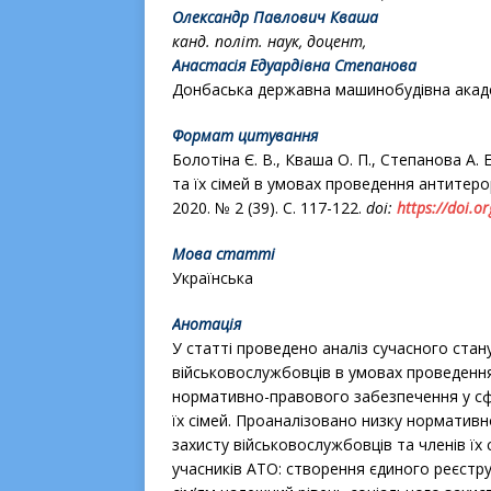
Олександр Павлович
Кваша
канд. політ. наук, доцент
,
Анастасія Едуардівна
Степанова
Донбаська державна машинобудівна акаде
Формат цитування
Болотіна Є. В., Кваша О. П., Степанова А
та їх сімей в умовах проведення антитеро
2020. № 2 (39). С. 117-122.
doi
:
https
://
doi
.
or
Мова статті
Українська
Анотація
У статті проведено аналіз сучасного ста
військовослужбовців в умовах проведення
нормативно-правового забезпечення у сфе
їх сімей. Проаналізовано низку нормативн
захисту військовослужбовців та членів їх
учасників АТО: створення єдиного реєстру