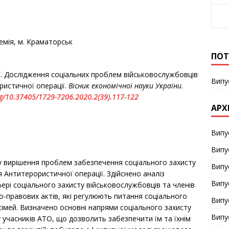
мія, м. Краматорськ
ПОТ
. Е. Дослідження соціальних проблем військовослужбовців
Випу
ристичної операції.
Вісник економічної науки України
.
g
/10.37405/1729-7206.2020.2(39).117-122
АРХ
Випу
Випу
ну вирішення проблем забезпечення соціального захисту
Випу
 Антитерористичної операції. Здійснено аналіз
Випу
рі соціального захисту військовослужбовців та членів
о-правових актів, які регулюють питання соціального
Випу
 сімей. Визначено основні напрями соціального захисту
Випу
 учасників АТО, що дозволить забезпечити їм та їхнім