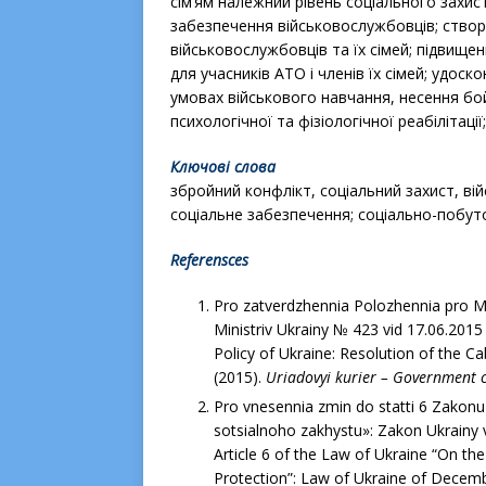
сім’ям належний рівень соціального захис
забезпечення військовослужбовців; ство
військовослужбовців та їх сімей; підвище
для учасників АТО і членів їх сімей; удос
умовах військового навчання, несення бо
психологічної та фізіологічної реабілітац
Ключові слова
збройний конфлікт, соціальний захист, ві
соціальне забезпечення; соціально-побут
Referensces
Pro zatverdzhennia Polozhennia pro Min
Ministriv Ukrainy № 423 vid 17.06.2015 
Policy of Ukraine: Resolution of the Ca
(2015).
Uriadovyi kurier – Government 
Pro vnesennia zmin do statti 6 Zakonu U
sotsialnoho zakhystu»: Zakon Ukrainy
Article 6 of the Law of Ukraine “On th
Protection”: Law of Ukraine of Decemb