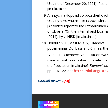
Ukraine of December 20, 1991]. Retri
[in Ukrainian].
Analitychna dopovid do pozacherhovoh
Ukrainy «Pro vnutrishnie ta zovnishnie
[Analytical report to the Extraordinar
of Ukraine “On the Internal and Externa
(2014). Kyiv, NISD [in Ukrainian].
Horbulin V. P., Vlasiuk O. S., Libanovа 
povernennia [Donbass and Crimea: the pr
Gitis T. P., Chemerys Ye. T., Antonova
rivnia sotsialnoho zakhystu naselennia 
the Population in Ukraine].
Ekonomichn
рр. 116-122. doi:
https://doi.org/10.
Повний текст
(
.pd
f
)