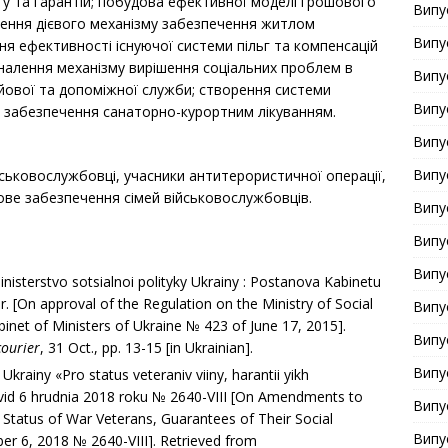
ту та гарантій; побудова ефективної моделі грошового
Випу
рення дієвого механізму забезпечення житлом
Випу
ння ефективності існуючої системи пільг та компенсацій
коналення механізму вирішення соціальних проблем в
Випу
йової та допоміжної служби; створення системи
Випу
ії; забезпечення санаторно-курортним лікуванням.
Випу
Випу
йськовослужбовці, учасники антитерористичної операції,
ове забезпечення сімей військовослужбовців.
Випу
Випу
Випу
isterstvo sotsialnoi polityky Ukrainy : Postanova Kabinetu
r. [On approval of the Regulation on the Ministry of Social
Випу
binet of Ministers of Ukraine № 423 of June 17, 2015].
Випу
courier
, 31 Oct., рp. 13-15 [in Ukrainian].
Випу
krainy «Pro status veteraniv viiny, harantii yikh
 vid 6 hrudnia 2018 roku № 2640-VIII [On Amendments to
Випу
e Status of War Veterans, Guarantees of Their Social
Випу
er 6, 2018 № 2640-VIII]. Retrieved from