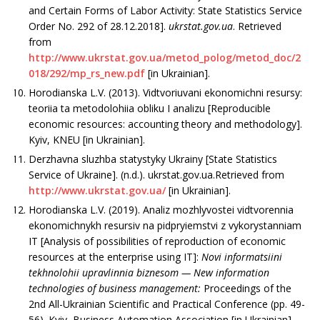
and Certain Forms of Labor Activity: State Statistics Service
Order No. 292 of 28.12.2018].
ukrstat.gov.ua
. Retrieved
from
http://www.ukrstat.gov.ua/metod_polog/metod_doc/2
018/292/mp_rs_new.pdf
[in Ukrainian].
Horodianska L.V. (2013). Vidtvoriuvani ekonomichni resursy:
teoriia ta metodolohiia obliku I analizu [Reproducible
economic resources: accounting theory and methodology].
Kyiv, KNEU [in Ukrainian].
Derzhavna sluzhba statystyky Ukrainy [State Statistics
Service of Ukraine]. (n.d.). ukrstat.gov.ua.Retrieved from
http://www.ukrstat.gov.ua/
[in Ukrainian].
Horodianska L.V. (2019). Analiz mozhlyvostei vidtvorennia
ekonomichnykh resursiv na pidpryiemstvi z vykorystanniam
IT [Analysis of possibilities of reproduction of economic
resources at the enterprise using IT]:
Novi informatsiini
tekhnolohii upravlinnia biznesom — New information
technologies of business management:
Proceedings of the
2nd All-Ukrainian Scientific and Practical Conference (рр. 49-
56). Kyiv, Business Automation Association [in Ukrainian].