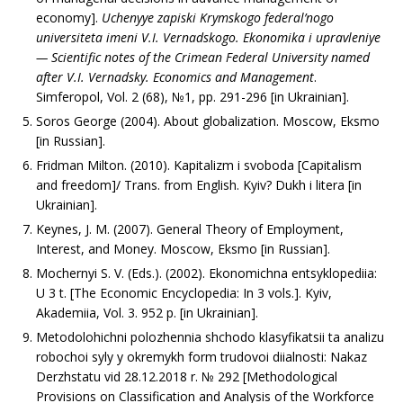
economy].
Uchenyye zapiski Krymskogo federal’nogo
universiteta imeni V.I. Vernadskogo. Ekonomika i upravleniye
— Scientific notes of the Crimean Federal University named
after
V.I. Vernadsky. Economics and Management
.
Simferopol, Vol. 2 (68), №1, рр. 291-296 [in Ukrainian].
Soros George (2004). About globalization. Moscow, Eksmo
[in Russian].
Fridman Milton. (2010). Kapitalizm i svoboda [Capitalism
and freedom]/ Trans. from English. Kyiv? Dukh i litera [in
Ukrainian].
Keynes, J. M. (2007). General Theory of Employment,
Interest, and Money. Moscow, Eksmo [in Russian].
Mochernyi S. V. (Eds.). (2002). Ekonomichna entsyklopediia:
U 3 t. [The Economic Encyclopedia: In 3 vols.]. Kyiv,
Akademiia, Vol. 3. 952 р. [in Ukrainian].
Metodolohichni polozhennia shchodo klasyfikatsii ta analizu
robochoi syly y okremykh form trudovoi diialnosti: Nakaz
Derzhstatu vid 28.12.2018 r. № 292 [Methodological
Provisions on Classification and Analysis of the Workforce