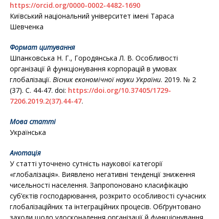
https://orcid.org/0000-0002-4482-1690
Київський національний університет імені Тараса
Шевченка
Формат цитування
Шпанковська Н. Г., Городянська Л. В. Особливості
організації й функціонування корпорацій в умовах
глобалізації.
Вісник економічної науки України
. 2019. № 2
(37). С. 44-47. doi:
https://doi.org/10.37405/1729-
7206.2019.2(37).44-47
.
Мова статті
Українська
Анотація
У статті уточнено сутність наукової категорії
«глобалізація». Виявлено негативні тенденції зниження
чисельності населення. Запропоновано класифікацію
суб’єктів господарювання, розкрито особливості сучасних
глобалізаційних та інтеграційних процесів. Обґрунтовано
заходи щодо удосконалення організації й функціонування