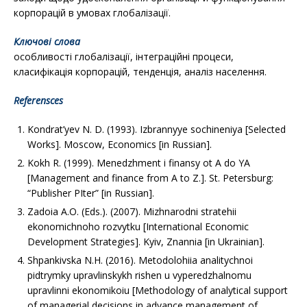
корпорацій в умовах глобалізації.
Ключові слова
особливості глобалізації, інтеграційні процеси,
класифікація корпорацій, тенденція, аналіз населення.
Referensces
Kondrat’yev N. D. (1993). Izbrannyye sochineniya [Selected
Works]. Moscow, Economics [in Russian].
Kokh R. (1999). Menedzhment i finansy ot A do YA
[Management and finance from A to Z.]. St. Petersburg:
“Publisher PІter” [in Russian].
Zadoia A.O. (Eds.). (2007). Mizhnarodni stratehii
ekonomichnoho rozvytku [International Economic
Development Strategies]. Kyiv, Znannia [in Ukrainian].
Shpankivska N.H. (2016). Metodolohiia analitychnoi
pidtrymky upravlinskykh rishen u vyperedzhalnomu
upravlinni ekonomikoiu [Methodology of analytical support
of managerial decisions in advance management of