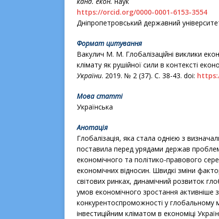
канд. екон.
наук
https://orcid.org/0000-0001-6153-3554
Дніпропетровський державний університет
Формат цитування
Вакулич М. М. Глобалізаційні виклики екон
клімату як рушійної сили в контексті еко
України
. 2019. № 2 (37). С. 38-43. doi:
https:
Мова статті
Українська
Анотація
Глобалізація, яка стала однією з визначал
поставила перед урядами держав проблему
економічного та політико-правового сер
економічних відносин. Швидкі зміни факт
світових ринках, динамічний розвиток г
умов економічного зростання активніше 
конкурентоспроможності у глобальному м
інвестиційним кліматом в економіці Украї