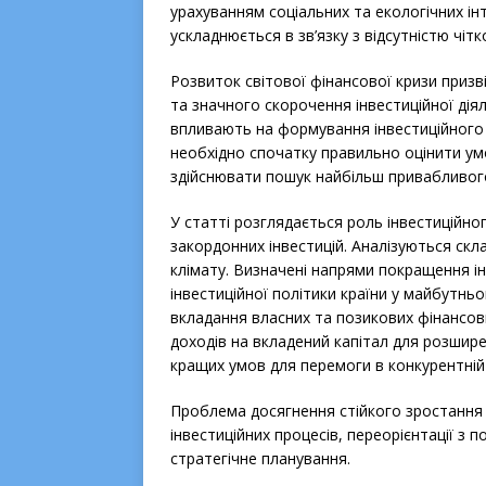
урахуванням соціальних та екологічних ін
ускладнюється в зв’язку з відсутністю чітк
Розвиток світової фінансової кризи при
та значного скорочення інвестиційної дія
впливають на формування інвестиційного 
необхідно спочатку правильно оцінити умо
здійснювати пошук найбільш привабливого
У статті розглядається роль інвестиційно
закордонних інвестицій. Аналізуються ск
клімату. Визначені напрями покращення 
інвестиційної політики країни у майбутн
вкладання власних та позикових фінансов
доходів на вкладений капітал для розшире
кращих умов для перемоги в конкурентній
Проблема досягнення стійкого зростання е
інвестиційних процесів, переорієнтації з
стратегічне планування.