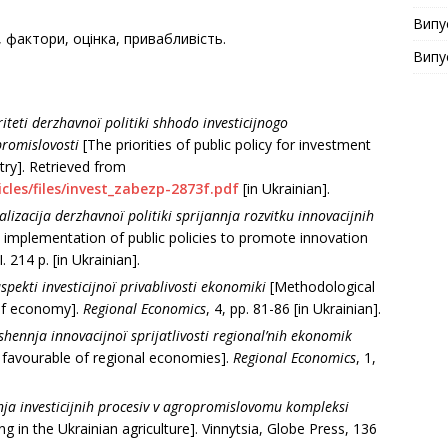
Випу
, фактори, оцінка, привабливість.
Випу
riteti derzhavnoї polіtiki shhodo іnvesticіjnogo
promislovostі
[The priorities of public policy for investment
try]. Retrieved from
cles/files/invest_zabezp-2873f.pdf
[in Ukrainian].
lіzacіja derzhavnoї polіtiki sprijannja rozvitku іnnovacіjnih
 implementation of public policies to promote innovation
 214 p. [in Ukrainian].
pekti іnvesticіjnoї privablivostі ekonomіki
[Methodological
 of economy].
Regional Economics
, 4, рр. 81-86 [in Ukrainian].
hennja іnnovacіjnoї sprijatlivostі regіonal’nih ekonomіk
 favourable of regional economies].
Regional Economics
, 1,
ja іnvesticіjnih procesіv v agropromislovomu kompleksі
 in the Ukrainian agriculture]. Vinnytsia, Globe Press, 136