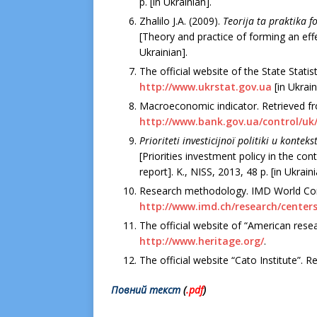
p. [in Ukrainian].
Zhalilo J.A. (2009).
Teorіja ta praktika 
[Theory and practice of forming an effe
Ukrainian].
The official website of the State Statis
http://www.ukrstat.gov.ua
[in Ukrain
Macroeconomic indicator. Retrieved f
http://www.bank.gov.ua/control/uk
Prіoriteti іnvesticіjnoї polіtiki u kont
[Priorities investment policy in the co
report]. K., NISS, 2013, 48 p. [in Ukraini
Research methodology. IMD World Com
http://www.imd.ch/research/cente
The official website of “American rese
http://www.heritage.org/
.
The official website “Cato Institute”. 
Повний текст
(
.pdf
)