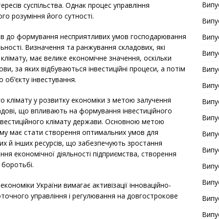
Випу
тересів суспільства. Однак процес управління
ого розуміння його сутності.
Випу
звів до формування несприятливих умов господарювання
Випу
льності. Визначення та ранжування складових, які
Випу
клімату, має велике економічне значення, оскільки
ви, за яких відбуваються інвестиційні процеси, а потім
Випу
 об’єкту інвестування.
Випу
го клімату у розвитку економіки з метою залучення
Випу
ладові, що впливають на формування інвестиційного
Випу
інвестиційного клімату держави. Основною метою
ьому має стати створення оптимальних умов для
Випу
их й інших ресурсів, що забезпечують зростання
Випу
ння економічної діяльності підприємства, створення
 боротьбі.
Випу
Випу
кономіки України вимагає активізації інноваційно-
 поточного управління і регулювання на довгострокове
Випу
Випу