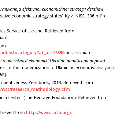
formuvannja efektivnoї ekonomіchnoї strategії derzhavi
ctive economic strategy states] Kyiv, NISS, 336 p. [in
tics Service of Ukraine. Retrieved from
ian].
rom
/publish/category?at_id=57896
[in Ukrainian].
ekstі modernіzacії ekonomіki Ukraїni: analіtichna dopovіd
ntext of the modernization of Ukrainian economy: analytical
an].
petitiveness Year-book, 2013. Retrieved from
rs/wcc/research_methodology.cfm
arch center” (The Heritage Foundation). Retrieved from
Retrieved from
http://www.cato.org/
.