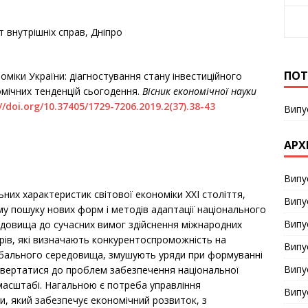
 внутрішніх справ, Дніпро
ПОТ
оміки України: діагностування стану інвестиційного
номічних тенденцій сьогодення.
Вісник економічної науки
//doi.org/10.37405/1729-7206.2019.2(37).38-43
Випу
АРХ
Випу
ьних характеристик світової економіки ХХІ століття,
Випу
 пошуку нових форм і методів адаптації національного
Випу
едовища до сучасних вимог здійснення міжнародних
орів, які визначають конкурентоспроможність на
Випу
лобального середовища, змушують уряди при формуванні
Випу
звертатися до проблем забезпечення національної
асштабі. Нагальною є потреба управління
Випу
ни, який забезпечує економічний розвиток, з