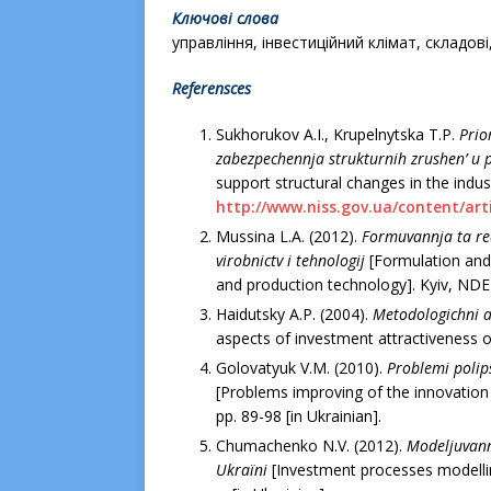
Ключові слова
управління, інвестиційний клімат, складові
Referensces
Sukhorukov А.І., Krupelnytska T.P.
Prіo
zabezpechennja strukturnih zrushen’ u 
support structural changes in the indus
http://www.niss.gov.ua/content/arti
Mussina L.A. (2012).
Formuvannja ta rea
virobnictv і tehnologіj
[Formulation and
and production technology]. Kyiv, NDEI.
Haidutsky A.P. (2004).
Metodologіchnі as
aspects of investment attractiveness
Golovatyuk V.M. (2010).
Problemi polіps
[Problems improving of the innovation
pp. 89-98 [in Ukrainian].
Chumachenko N.V. (2012).
Modeljuvann
Ukraїni
[Investment processes modelling