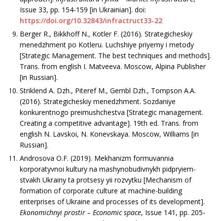
Issue 33, рр. 154-159 [in Ukrainian]. doi:
https://doi.org/10.32843/infractruct33-22
Berger R., Bikkhoff N., Kotler F. (2016). Strate­gicheskiy
menedzhment po Kotleru. Luchshiye priyemy i metody
[Strategic Management. The best techniques and methods].
Trans. from english I. Matveeva. Moscow, Alpina Publisher
[in Russian].
Striklend A. Dzh., Piteref M., Gembl Dzh., Tom­pson A.A.
(2016). Strategicheskiy menedzhment. Sozda­niye
konkurentnogo preimushchestva [Strategic management.
Creating a competitive advantage]. 19th ed. Trans. from
english N. Lavskoi, N. Konevskaya. Moscow, Williams [in
Russian].
Androsova O.F. (2019). Mekhanizm formuvannia
korporatyvnoi kultury na mashynobudivnykh pidpryiem­
stvakh Ukrainy ta protsesy yii rozvytku [Mechanism of
formation of corporate culture at machine-building
enterprises of Ukraine and processes of its development].
Ekonomichnyi prostir
– Economic space
, Issue 141, рр. 205-