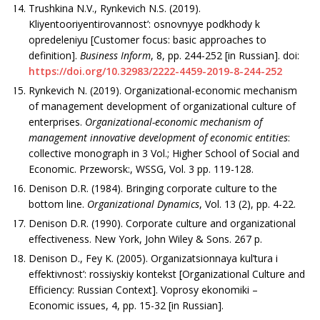
Trushkina N.V., Rynkevich N.S. (2019).
Kliyentooriyentirovannost’: osnovnyye podkhody k
opredeleniyu [Customer focus: basic approaches to
definition].
Business Inform
, 8, рр. 244-252 [in Russian]. doi:
https://doi.org/10.32983/2222-4459-2019-8-244-252
Rynkevich N. (2019). Organizational-economic mechanism
of management development of organizational culture of
enterprises.
Organizational-economic mechanism of
management innovative development of economic entities
:
collective monograph in 3 Vol.; Higher School of Social and
Economic. Przeworsk:, WSSG, Vol. 3 рр. 119-128.
Denison D.R. (1984). Bringing corporate culture to the
bottom line.
Organizational Dynamics
, Vol. 13 (2), рр. 4-22.
Denison D.R. (1990). Corporate culture and organizational
effectiveness. New York, John Wiley & Sons. 267 p.
Denison D., Fey K. (2005). Organizatsionnaya kul’tura i
effektivnost’: rossiyskiy kontekst [Organizational Culture and
Efficiency: Russian Context]. Voprosy ekonomiki –
Economic issues, 4, рр. 15-32 [in Russian].