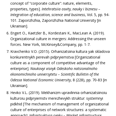
concept of “corporate culture”: nature, elements,
properties, types].
Intehratsiia osvity, nauky i biznesu –
Integration of education, science and business
, Vol. 5, рр. 94-
101. Zaporizhzhia, Zaporizhzhia National University [in
Ukrainian].
Engert O., Kaetzler B., Kordestani K., MacLean A. (2019).
Organizational culture in mergers: Addressing the unseen
forces. New York, McKinsey&Company, рр. 1-7.
Kravchenko V.O. (2015). Orhanizatsiina kultura yak skladova
konkurentnykh perevah pidpryiemstva [Organizational
culture as a component of competitive advantage of the
enterprise].
Naukovyi visnyk Odeskoho natsionalnoho
ekonomichnoho universytetu – Scientific Bulletin of the
Odessa National Economic University
, 8 (228), рр. 70-83 [in
Ukrainian].
Hevko V.L. (2019). Mekhanizm upravlinnia orhanizatsiinoiu
kulturoiu pidpryiemstv merezhevykh struktur: systemnyi
pidkhid [The mechanism of management of organizational
culture of enterprises of network structures: a systematic
approach].
Infrastruktura rynku
–
Market infrastructure
,