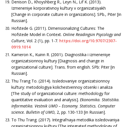
Denison D., Khoyshberg R., Leyn N., Lif K. (2013).
Izmeneniye korporativnoy kul’tury v organi­zatsiyakh
[Change in corporate culture in organizations]. SPb., Piter [in
Russian].
Hofstede G. (2011). Dimensionalizing Cultures: The
Hofstede Model in Context.
Online
Readingsin
Psycology
and
Culture
, Vol. 2 (1), рр. 1-7.
https://doi.org/10.9707/2307-
0919.1014
Kameron K., Kuinn R. (2001). Diagnostika i izmeneniye
organizatsionnoy kul’tury [Diagnosis and change in
organizational culture]. Trans. from english. SPb: Piter [in
Russian].
Thu Trang To. (2014). Issledovaniye organi­zatsionnoy
kul’tury: metodologiya kolichestvennoy otsenki i analiza
[The study of organizational culture: methodology for
quantitative evaluation and analysis].
Ekonomika. Statistika.
Informatika. Vestnik UMO – Economy. Statistics. Computer
science. Bulletin of UMO
, 2, рр. 130-133 [in Russian].
To Thu Trang. (2017). Integral’naya metodika issledovaniya
organizatsionnoy kul’tury [The integrated methodology of