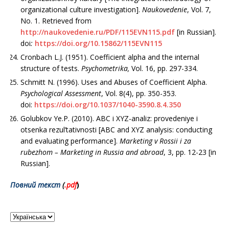
organizational culture investigation].
Naukovedenіe
, Vol. 7,
No. 1. Retrieved from
http://naukovedenie.ru/PDF/115EVN115.pdf
[in Russian].
doi
:
https://doi.org/10.15862/115EVN115
Cronbach L.J. (1951). Coefficient alpha and the internal
structure of tests.
Psychometrika,
Vol. 16, рр. 297-334.
Schmitt N. (1996). Uses and Abuses of Coefficient Alpha.
Psychological Assessment
, Vol. 8(4), рр. 350-353.
doi:
https://doi.org/10.1037/1040-3590.8.4.350
Golubkov Ye.P. (2010). ABC i XYZ-analiz: provedeniye i
otsenka rezul’tativnosti [ABC and XYZ analysis: conducting
and evaluating performance].
Marketing v Rossii i za
rubezhom
–
Marketing in Russia and abroad
, 3, рр. 12-23 [in
Russian].
Повний текст
(
.pdf
)