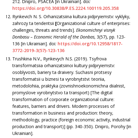
212. Dnipro, PSACEA [in Ukrainian]. doi
:
https://doi.org/10.30838/P.ES.2224.100119.205.358
Rynkevich N. S. Orhanizatsiina kultura pidpryiemstv: vyklyky,
zahrozy ta tendentsii
[
Organizational culture of enterprises:
challenges, threats and trends].
Ekonomichnyi visnyk
Donbasu –
Economic
Herald of the
Donbas
,
3(57), рр. 123-
136 [in Ukrainian]. doi
:
https://doi.org/10.12958/1817-
3772-2019-3(57)-123-136
Trushkina N.V., Rynkevych N.S. (2019). Tsyfrova
transformatsiia orhanizatsiinoi kultury pidpryiemstv:
osoblyvosti, bariery ta draivery. Suchasni protsesy
transformatsii u biznesi ta vyrobnytstvi: teoriia,
metodolohiia, praktyka (zovnishnoekonomichna diialnist,
promyslove vyrobnytstvo ta transport) [The digital
transformation of corporate organizational culture:
features, barriers and drivers. Modern processes of
transformation in business and production: theory,
methodology, practice (foreign economic activity, industrial
production and transport)] (рр. 340-350). Dnipro, Porohy [in
Ukrainian].