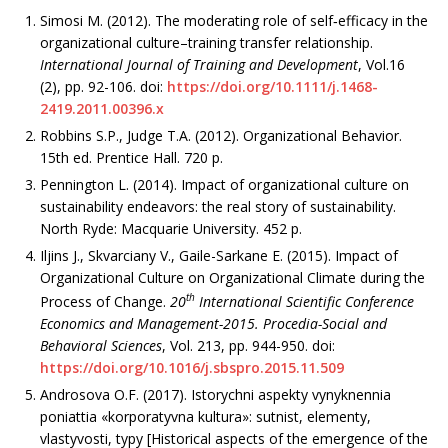
Simosi M. (2012). The moderating role of self‐efficacy in the
organizational culture–training transfer relationship.
International Journal of Training and Development
, Vol.16
(2), рр. 92-106. doi:
https://doi.org/10.1111/j.1468-
2419.2011.00396.x
Robbins S.P., Judge T.A. (2012). Organizational Behavior.
15th ed. Prentice Hall. 720 p.
Pennington L. (2014). Impact of organizational culture on
sustainability endeavors: the real story of sustainability.
North Ryde: Macquarie University. 452 p.
Iljins J., Skvarciany V., Gaile-Sarkane E. (2015). Impact of
Organizational Culture on Organizational Climate during the
th
Process of Change.
20
International Scientific Conference
Economics and Management-2015. Procedia-Social and
Behavioral Sciences
, Vol. 213, рр. 944-950. doi:
https://doi.org/10.1016/j.sbspro.2015.11.509
Androsova O.F. (2017). Istorychni aspekty vynyknennia
poniattia «korporatyvna kultura»: sutnist, elementy,
vlastyvosti, typy [Historical aspects of the emergence of the