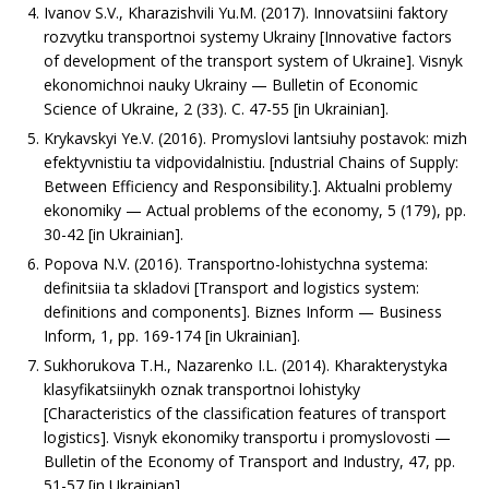
Ivanov S.V., Kharazishvili Yu.M. (2017). Innovatsiini faktory
rozvytku transportnoi systemy Ukrainy [Innovative factors
of development of the transport system of Ukraine]. Visnyk
ekonomichnoi nauky Ukrainy — Bulletin of Economic
Science of Ukraine, 2 (33). С. 47-55 [in Ukrainian].
Krykavskyi Ye.V. (2016). Promyslovi lantsiuhy postavok: mizh
efektyvnistiu ta vidpovidalnistiu. [ndustrial Chains of Supply:
Between Efficiency and Responsibility.]. Aktualni problemy
ekonomiky — Actual problems of the economy, 5 (179), рр.
30-42 [in Ukrainian].
Popova N.V. (2016). Transportno-lohistychna systema:
definitsiia ta skladovi [Transport and logistics system:
definitions and components]. Biznes Inform — Business
Inform, 1, рр. 169-174 [in Ukrainian].
Sukhorukova T.H., Nazarenko I.L. (2014). Kharakterystyka
klasyfikatsiinykh oznak transportnoi lohistyky
[Characteristics of the classification features of transport
logistics]. Visnyk ekonomiky transportu i promyslovosti —
Bulletin of the Economy of Transport and Industry, 47, рр.
51-57 [in Ukrainian].