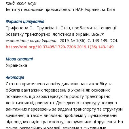
канд. екон. наук
Інститут економіки промисловості НАН України, м. Київ
Формат цитування
Трифонова О., Трушкіна Н. Стан, проблеми та тенденції
розвитку транспортної логістики в Україні. В
існик
економічної науки України
. 2019. № 1(36). С. 143-149. DOI:
https://doi.org/10.37405/1729-7206.2019.1(36).143-149
Мова статті
Українська
Анотація
Статтю присвячено аналізу динаміки вантажообігу та
обсягів вантажних перевезень в Україні як основних
показників, що характеризують роботу транспортно-
логістичних підприємств. Досліджено структуру послуг з
вантажних перевезень за видами транспорту та структурні
зрушення, а також виявлено проблеми у функціонуванні
відповідних видів транспорту, що зумовили ці зрушення. На
основі регресійних моделей, зокрема з фіктивними