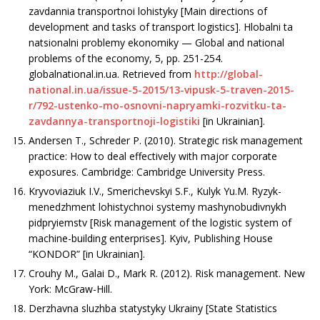
zavdannia transportnoi lohistyky [Main directions of
development and tasks of transport logistics]. Hlobalni ta
natsionalni problemy ekonomiky — Global and national
problems of the economy, 5, рр. 251-254.
globalnational.in.ua. Retrieved from
http://global-
national.in.ua/issue-5-2015/13-vipusk-5-traven-2015-
r/792-ustenko-mo-osnovni-napryamki-rozvitku-ta-
zavdannya-transportnoji-logistiki
[in Ukrainian].
Andersen T., Schreder P. (2010). Strategic risk management
practice: How to deal effectively with major corporate
exposures. Cambridge: Cambridge University Press.
Kryvoviaziuk I.V., Smerichevskyi S.F., Kulyk Yu.M. Ryzyk-
menedzhment lohistychnoi systemy mashynobudivnykh
pidpryiemstv [Risk management of the logistic system of
machine-building enterprises]. Kyiv, Publishing House
“KONDOR” [in Ukrainian].
Crouhy M., Galai D., Mark R. (2012). Risk management. New
York: McGraw-Hill.
Derzhavna sluzhba statystyky Ukrainy [State Statistics