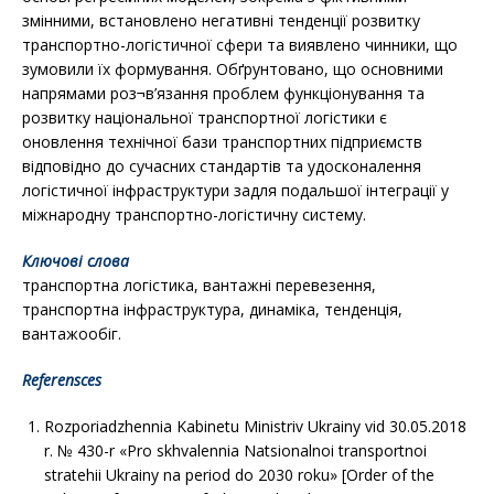
змінними, встановлено негативні тенденції розвитку
транспортно-логістичної сфери та виявлено чинники, що
зумовили їх формування. Обґрунтовано, що основними
напрямами роз¬в’язання проблем функціонування та
розвитку національної транспортної логістики є
оновлення технічної бази транспортних підприємств
відповідно до сучасних стандартів та удосконалення
логістичної інфраструктури задля подальшої інтеграції у
міжнародну транспортно-логістичну систему.
Ключові слова
транспортна логістика, вантажні перевезення,
транспортна інфраструктура, динаміка, тенденція,
вантажообіг.
Referensces
Rozporiadzhennia Kabinetu Ministriv Ukrainy vid 30.05.2018
r. № 430-r «Pro skhvalennia Natsionalnoi transportnoi
stratehii Ukrainy na period do 2030 roku» [Order of the