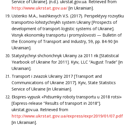
Service of Ukraine]. (n.d.). ukrstat.gov.ua. Retrieved from
http://www.ukrstat.gov.ua/
[in Ukrainian].
Ustenko M.A., Ivashkevych V.S. (2017). Perspektyvy rozvytku
transportno-lohistychnykh system Ukrainy [Prospects of
development of transport-logistic systems of Ukraine].
Visnyk ekonomiky transportu i promyslovosti — Bulletin of
the Economy of Transport and Industry, 59, рр. 84-90 [in
Ukrainian].
Statystychnyi shchorichnyk Ukrainy za 2011 rik [Statistical
Yearbook of Ukraine for 2011]. Kyiv, LLC “August Trade” [in
Ukrainian].
Transport i zviazok Ukrainy 2017 [Transport and
Communications of Ukraine 2017]. Kyiv, State Statistics
Service of Ukraine [in Ukrainian].
Ekspres-vypusk «Pidsumky roboty transportu u 2018 rotsi»
[Express-release “Results of transport in 2018”].
ukrstat.gov.ua. Retrieved from
http://www.ukrstat.gov.ua/express/expr2019/01/07.pdf
[in Ukrainian].