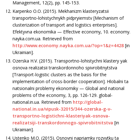
Management, 12(2), рр. 145-153.
Karpenko O.O. (2015). Mekhanizm klasteryzatsii
transportno-lohistychnykh pidpryiemstv [Mechanism of
clusterization of transport and logistics enterprises].
Efektyvna ekonomika — Effective economy, 10. economy.
nayka.com.ua. Retrieved from
http://www.economy.nayka.com.ua/?op=1&z=4428
[in
Ukrainian].
Ozerska H.V. (2015). Transportno-lohistychni klastery yak
osnova realizatsii transkordonnoho spivrobitnytstva
[Transport-logistic clusters as the basis for the
implementation of cross-border cooperation]. Hlobalni ta
natsionalni problemy ekonomiky — Global and national
problems of the economy, 3, рр. 126-129. global-
national.in.ua. Retrieved from
http://global-
national.in.ua/vipusk-32015/344-ozerska-g-v-
transportno-logistichni-klasteriyak-osnova-
realizatsiji-transkordonnogo-spivrobitnitstva
[in
Ukrainian].
Ustenko M.O. (2015). Osnovni napriamky rozvytku ta