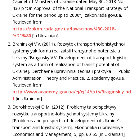
Cabinet of Ministers of Ukraine dated May 30, 2018 No.
430-p “On Approval of the National Transport Strategy of
Ukraine for the period up to 2030”]. zakon.rada.gov.ua.
Retrieved from
https://zakon.rada.gov.ua/laws/show/430-2018-
%D1%80
[in Ukrainian].
Brahinskyi V.V. (2011). Rozvytok transportnolohistychnoi
systemy yak forma realizatsii tranzytnoho potentsialu
Ukrainy [Braginsky V.V. Development of transport-logistic
system as a form of realization of transit potential of
Ukraine]. Derzhavne upravlinnia: teoriia i praktyka — Public
Administration: Theory and Practice, 2. academy.gov.ua.
Retrieved from
http://www.academy.gov.ua/ej/ej14/txts/Braginskiy.pd
f
[in Ukrainian].
Dorokhovskyi O.M. (2012). Problemy ta perspektyvy
rozvytku transportno-lohistychnoi systemy Ukrainy
[Problems and prospects of development of Ukraine’s
transport and logistic system]. Ekonomika i upravleniye —
Economics and Management, 5, рр. 60-65 [in Ukrainian].