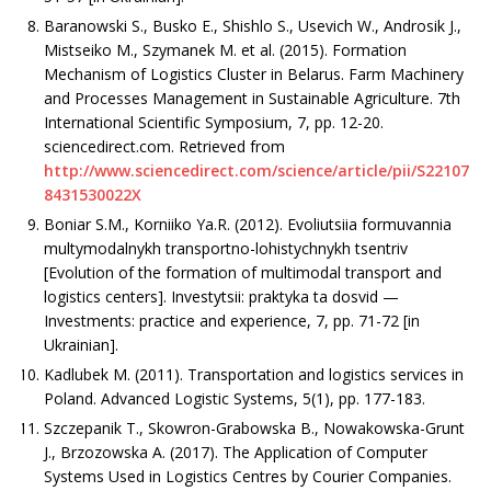
Baranowski S., Busko E., Shishlo S., Usevich W., Androsik J.,
Mistseiko M., Szymanek M. et al. (2015). Formation
Mechanism of Logistics Cluster in Belarus. Farm Machinery
and Processes Management in Sustainable Agriculture. 7th
International Scientific Symposium, 7, рр. 12-20.
sciencedirect.com. Retrieved from
http://www.sciencedirect.com/science/article/pii/S22107
8431530022X
Boniar S.M., Korniiko Ya.R. (2012). Evoliutsiia formuvannia
multymodalnykh transportno-lohistychnykh tsentriv
[Evolution of the formation of multimodal transport and
logistics centers]. Investytsii: praktyka ta dosvid —
Investments: practice and experience, 7, рр. 71-72 [in
Ukrainian].
Kadlubek M. (2011). Transportation and logistics services in
Poland. Advanced Logistic Systems, 5(1), рр. 177-183.
Szczepanik T., Skowron-Grabowska B., Nowakowska-Grunt
J., Brzozowska A. (2017). The Application of Computer
Systems Used in Logistics Centres by Courier Companies.