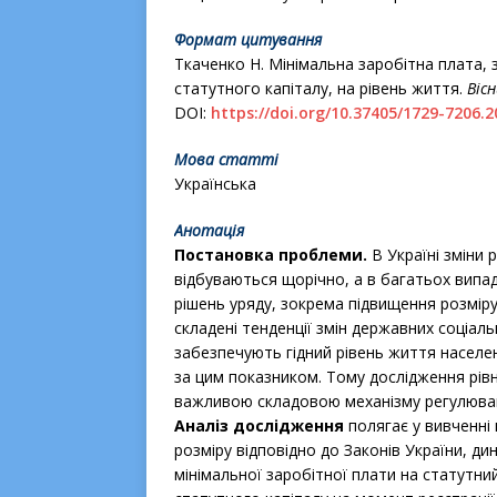
Формат цитування
Ткаченко Н.
Мінімальна заробітна плата, з
статутного капіталу, на рівень життя
.
Віс
DOI:
https://doi.org/10.37405/1729-7206.2
Мова статті
Українська
Анотація
Постановка проблеми.
В Україні зміни 
відбуваються щорічно, а в багатьох випадк
рішень уряду, зокрема підвищення розміру 
складені тенденції змін державних соціальн
забезпечують гідний рівень життя населен
за цим показником. Тому дослідження рівн
важливою складовою механізму регулюван
Аналіз дослідження
полягає у вивченні к
розміру відповідно до Законів України, ди
мінімальної заробітної плати на статутни