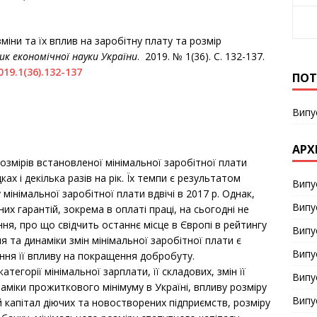
міни та їх вплив на заробітну плату та розмір
ник економічної науки України
. 2019. № 1(36). С. 132-137.
019.1(36).132-137
ПОТ
Випу
АРХ
розмірів встановленої мінімальної заробітної плати
ах і декілька разів на рік. Їх темпи є результатом
Випу
мінімальної заробітної плати вдвічі в 2017 р. Однак,
Випу
их гарантій, зокрема в оплаті праці, на сьогодні не
ня, про що свідчить останнє місце в Європі в рейтингу
Випу
я та динаміки змін мінімальної заробітної плати є
Випу
ня її впливу на покращення добробуту.
атегорії мінімальної зарплати, її складових, змін її
Випу
наміки прожиткового мінімуму в Україні, впливу розміру
Випу
й капітал діючих та новостворених підприємств, розміру