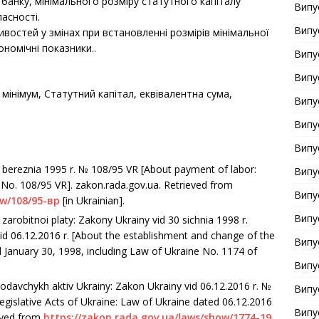
 банку, мінімального розміру статутного капіталу
Випу
асності.
Випу
востей у змінах при встановленні розмірів мінімальної
кономічні показники.
.
Випу
Випу
мінімум, Статутний капітал, еквівалентна сума,
Випу
Випу
Випу
4 bereznia 1995 r. № 108/95 VR [About payment of labor:
Випу
No. 108/95 VR]. zakon.rada.gov.ua. Retrieved from
Випу
ow/108/95-вр
[in Ukrainian].
Випу
zarobitnoi platy: Zakony Ukrainy vid 30 sichnia 1998 r.
d 06.12.2016 r. [About the establishment and change of the
Випу
January 30, 1998, including Law of Ukraine No. 1174 of
Випу
davchykh aktiv Ukrainy: Zakon Ukrainy vid 06.12.2016 r. №
Випу
gislative Acts of Ukraine: Law of Ukraine dated 06.12.2016
Випу
ieved from
https://zakon.rada.gov.ua/laws/show/1774-19