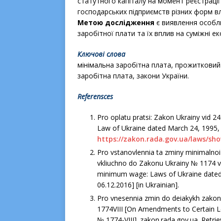
статутного капіталу на момент реєстрації
господарських підприємств різних форм вл
Метою дослідження
є виявлення особли
заробітної плати та їх вплив на суміжні е
Ключові слова
мінімальна заробітна плата, прожитковий 
заробітна плата, закони України.
Referensces
Pro oplatu pratsi: Zakon Ukrainy vid 2
Law of Ukraine dated March 24, 1995, 
https://zakon.rada.gov.ua/laws/sh
Pro vstanovlennia ta zminy minimalnoi 
vkliuchno do Zakonu Ukrainy № 1174 vi
minimum wage: Laws of Ukraine dated 
06.12.2016] [in Ukrainian].
Pro vnesennia zmin do deiakykh zakono
1774VIII [On Amendments to Certain Le
№ 1774-VІІІ]. zakon.rada.gov.ua. Retr