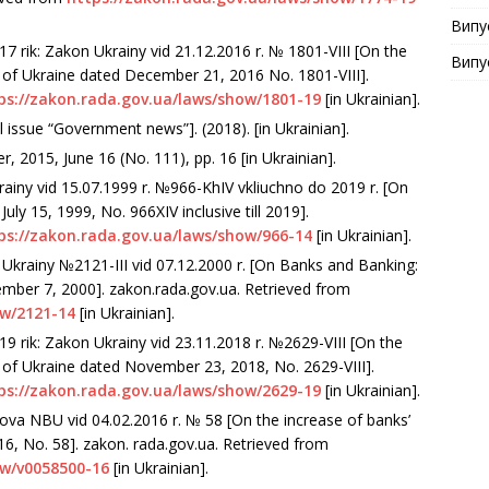
Випу
7 rik: Zakon Ukrainy vid 21.12.2016 r. № 1801-VIII [On the
Випу
 of Ukraine dated December 21, 2016 No. 1801-VIII].
ps://zakon.rada.gov.ua/laws/show/1801-19
[in Ukrainian].
 issue “Government news”]. (2018). [in Ukrainian].
 2015, June 16 (No. 111), рp. 16 [in Ukrainian].
iny vid 15.07.1999 r. №966-KhIV vkliuchno do 2019 r. [On
uly 15, 1999, No. 966ХІV inclusive till 2019].
ps://zakon.rada.gov.ua/laws/show/966-14
[in Ukrainian].
n Ukrainy №2121-III vid 07.12.2000 r. [On Banks and Banking:
mber 7, 2000]. zakon.rada.gov.ua. Retrieved from
ow/2121-14
[in Ukrainian].
9 rik: Zakon Ukrainy vid 23.11.2018 r. №2629-VIII [On the
 of Ukraine dated November 23, 2018, No. 2629-VIII].
ps://zakon.rada.gov.ua/laws/show/2629-19
[in Ukrainian].
nova NBU vid 04.02.2016 r. № 58 [On the increase of banks’
16, No. 58]. zakon. rada.gov.ua. Retrieved from
ow/v0058500-16
[in Ukrainian].