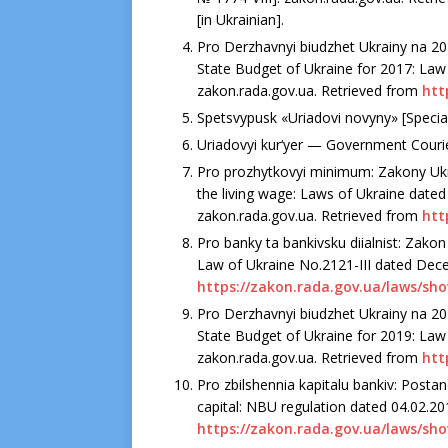
[in Ukrainian].
Pro Derzhavnyi biudzhet Ukrainy na 201
State Budget of Ukraine for 2017: Law
zakon.rada.gov.ua. Retrieved from
htt
Spetsvypusk «Uriadovi novyny» [Special
Uriadovyi kur‘yer — Government Courier,
Pro prozhytkovyi minimum: Zakony Ukra
the living wage: Laws of Ukraine dated J
zakon.rada.gov.ua. Retrieved from
htt
Pro banky ta bankivsku diialnist: Zako
Law of Ukraine No.2121-ІІІ dated Dece
https://zakon.rada.gov.ua/laws/sh
Pro Derzhavnyi biudzhet Ukrainy na 201
State Budget of Ukraine for 2019: Law
zakon.rada.gov.ua. Retrieved from
htt
Pro zbilshennia kapitalu bankiv: Posta
capital: NBU regulation dated 04.02.20
https://zakon.rada.gov.ua/laws/sh