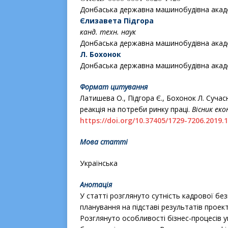
Донбаська державна машинобудівна акаде
Єлизавета Підгора
канд. техн. наук
Донбаська державна машинобудівна акаде
Л. Бохонок
Донбаська державна машинобудівна акаде
Формат цитування
Латишева О., Підгора Є., Бохонок Л. Сучас
реакція на потреби ринку праці.
Вісник еко
https://doi.org/10.37405/1729-7206.2019.1
Мова статті
Українська
Анотація
У статті розглянуто сутність кадрової бе
планування на підставі результатів проек
Розглянуто особливості бізнес-процесів 