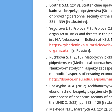
Bortnik S.M. (2018). Stratehichne upra
kadrovoi bezpeky pidpryiemstva [Stra
of providing personnel security of th
331—339 [in Ukrainian].
Yegorova L.S., Frolova P.S., Frolova O
organizatsii [Risks and threats in the 
im. N.A.Nekrasova — Bulletin of KSU. 
https://cyberleninka.ru/article/v/r
organizatsii
[in Russian].
Puchkova S. I. (2013). Metodychni pi
pidpryiemstva [Methodical approaches t
Naukovo-metodychni aspekty zabezpec
methodical aspects of ensuring economi
http://dspace.oneu.edu.ua/jspui/ha
Poskrypko Yu.A. (2012). Mekhanizmy v
ekonomichnoi bezpeky pidpryiemstv [Me
component of economic security of ent
the UNIDO, 2(22), рр. 118—120 [in Ukr
Mekheda N.H., Marenych A.I. (2012). So