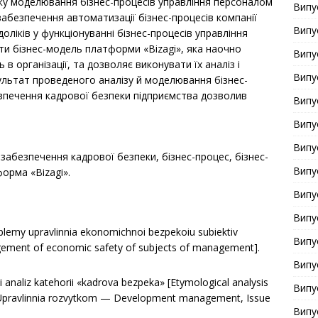
ку моделювання бізнес-процесів управління персоналом
Випу
абезпечення автоматизації бізнес-процесів компанії
Випу
оліків у функціонуванні бізнес-процесів управління
и бізнес-модель платформи «Bizagi», яка наочно
Випу
в організації, та дозволяє виконувати їх аналіз і
Випу
ультат проведеного аналізу й моделювання бізнес-
зпечення кадрової безпеки підприємства дозволив
Випу
Випу
Випу
забезпечення кадрової безпеки, бізнес-процес, бізнес-
Випу
орма «Bizagi».
Випу
Випу
oblemy upravlinnia ekonomichnoi bezpekoiu subiektiv
Випу
ement of economic safety of subjects of management].
Випу
i analiz katehorii «kadrova bezpeka» [Etymological analysis
Випу
]. Upravlinnia rozvytkom — Development management, Issue
Випу