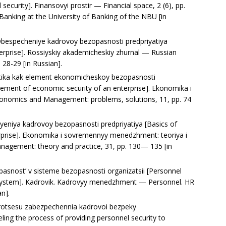
ecurity]. Finansovyi prostir — Financial space, 2 (6), рр.
 Banking at the University of Banking of the NBU [in
Obespecheniye kadrovoy bezopasnosti predpriyatiya
terprise]. Rossiyskiy akademicheskiy zhurnal — Russian
 28-29 [in Russian].
olitika kak element ekonomicheskoy bezopasnosti
element of economic security of an enterprise]. Ekonomika i
conomics and Management: problems, solutions, 11, рр. 74
yeniya kadrovoy bezopasnosti predpriyatiya [Basics of
terprise]. Ekonomika i sovremennyy menedzhment: teoriya i
gement: theory and practice, 31, рр. 130— 135 [in
pasnost’ v sisteme bezopasnosti organizatsii [Personnel
ty system]. Kadrovik. Kadrovyy menedzhment — Personnel. HR
n].
rotsesu zabezpechennia kadrovoi bezpeky
ng the process of providing personnel security to