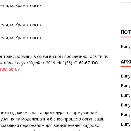
мія, м. Краматорськ
мія, м. Краматорськ
ПОТ
мія, м. Краматорськ
Випу
ні трансформації в сфері вищої і професійної освіти як
АРХ
номічної науки України
. 2019. № 1(36). С. 60-67. DOI:
(36).60-67
Випу
Випу
Випу
Випу
зпеки підприємства та процедура її формування й
Випу
тування та моделювання бізнес-процесів організації.
Випу
управління персоналом для забезпечення кадрової