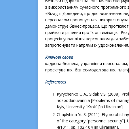
безпеки підприємства. Визначено специфі
з використанням сучасного програмного з
«Bizagi». Доведено, що для визначення нед
персоналом пропонується використовуват
демонструє бізнес-процеси, що протікають 
приймати рішення про їх оптимізацію. Рез
процесів управління персоналом для забе
запропонувати напрями їх удосконалення.
Ключові слова
кадрова безпека, управління персоналом, 
проектування, бізнес-моделювання, платф
Referensces
Kyrychenko O.A., Sidak V.S. (2008). Pr
hospodariuvannia [Problems of manag
Kyiv, University “Krok” [in Ukrainian].
Chaplyhina Yu.S. (2011). Etymolohichny
of the category “personnel security”
4(101), рр. 102-104 [in Ukrainian].