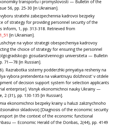
ekonomiky transportu i promyslovosti — Bulletin of the
ue 56, рр. 25-30 [in Ukrainian].
 vyboru stratehii zabezpechennia kadrovoi bezpeky
ce of strategy for providing personnel security of the
s Inform, 1, рр. 313-318. Retrieved from
1_51
[in Ukrainian].
yushchiye na vybor strategii obespecheniya kadrovoy
cting the choice of strategy for ensuring the personnel
k Volgogradskogo gosudarstvennogo universiteta — Bulletin
рр. 71—78 [in Russian].
16). Razrabotka sistemy podderzhki prinyatiya resheniy na
lya vybora pretendenta na vakantnuyu dolzhnost’ v otdele
ment of decision support system for selection applicants
rial enterprise]. Visnyk ekonomichnoi nauky Ukrainy —
, 2 (31), рр. 130-135 [in Russian].
ivnia ekonomichnoi bezpeky krainy u haluzi zaliznychnoho
ktsionalnoi skladovoi) [Diagnosis of the economic security
ransport (in the context of the economic functional
nbasu — Economic Herald of the Donbas, 2(44), рр. 4149