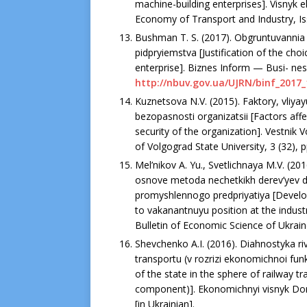
machine-building enterprises]. Visnyk 
Economy of Transport and Industry, Iss
Bushman T. S. (2017). Obgruntuvannia
pidpryiemstva [Justification of the choi
enterprise]. Biznes Inform — Busi- nes
http://nbuv.gov.ua/UJRN/binf_2017_
Kuznetsova N.V. (2015). Faktory, vliya
bezopasnosti organizatsii [Factors affe
security of the organization]. Vestni
of Volgograd State University, 3 (32), 
Mel’nikov A. Yu., Svetlichnaya M.V. (20
osnove metoda nechetkikh derev’yev d
promyshlennogo predpriyatiya [Develop
to vakanantnuyu position at the indust
Bulletin of Economic Science of Ukraine
Shevchenko A.I. (2016). Diahnostyka r
transportu (v rozrizi ekonomichnoi fun
of the state in the sphere of railway t
component)]. Ekonomichnyi visnyk Do
[in Ukrainian].