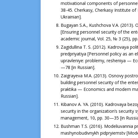
motivational components of personnel s
38-45. Cherkasy, Cherkasy Institute of
Ukrainian].
Bugayan S.A., Kushchova V.A. (2013). 
[Ensuring personnel security of the en
academic journal, Vol. 25, № 3 (25), рр.
Zagidullina T. S. (2012). Kadrovaya p
predpriyatiya [Personnel policy as an 
upravleniye: problemy, resheniya — E
—78 [in Russian].
Zaigrayeva M.A. (2013). Osnovy postro
building personnel security of the en
praktika — Economics and modern mana
Russian].
Kibanov A. YA. (2010). Kadrovaya bezo
security in the organization’s securi
management, 10, рр. 30—35 [in Russia
Bushman T.S. (2016). Modeliuvannia p
mashynobudivnykh pidpryiemstv [Modeli