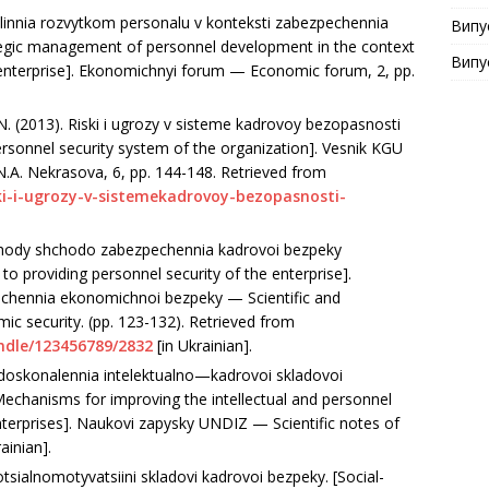
vlinnia rozvytkom personalu v konteksti zabezpechennia
Випу
tegic management of personnel development in the context
Випу
e enterprise]. Ekonomichnyi forum — Economic forum, 2, рр.
.N. (2013). Riski i ugrozy v sisteme kadrovoy bezopasnosti
personnel security system of the organization]. Vesnik KGU
N.A. Nekrasova, 6, рр. 144-148. Retrieved from
iski-i-ugrozy-v-sistemekadrovoy-bezopasnosti-
dkhody shchodo zabezpechennia kadrovoi bezpeky
o providing personnel security of the enterprise].
hennia ekonomichnoi bezpeky — Scientific and
c security. (рр. 123-132). Retrieved from
ndle/123456789/2832
[in Ukrainian].
doskonalennia intelektualno—kadrovoi skladovoi
chanisms for improving the intellectual and personnel
erprises]. Naukovi zapysky UNDIZ — Scientific notes of
ainian].
tsialnomotyvatsiini skladovi kadrovoi bezpeky. [Social-